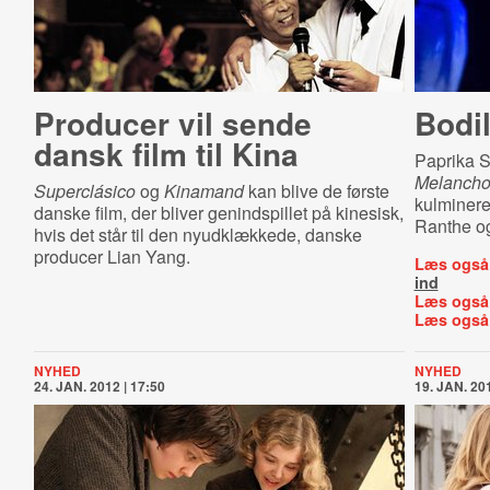
Producer vil sende
Bodi
dansk film til Kina
Paprika S
Melancho
Superclásico
og
Kinamand
kan blive de første
kulminere
danske film, der bliver genindspillet på kinesisk,
Ranthe og
hvis det står til den nyudklækkede, danske
producer Lian Yang.
Læs også
ind
Læs også
Læs også
NYHED
NYHED
24. JAN. 2012 | 17:50
19. JAN. 201