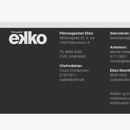
Filmmagasinet Ekko
Sekretariat:
Wildersgade 32, 2. sal
Sekretariat@
1408 København K
Annoncer:
Tlf. 8838 9292
Merete Hell
CVR. 3468 8443
6111 5851
merete@ekko
Chefredaktør:
Claus Christensen
Ekko Shortli
2729 0011
8838 9292
cc@ekkofilm.dk
cc@ekkofilm
Artikler og i
indekseres u
distribueres