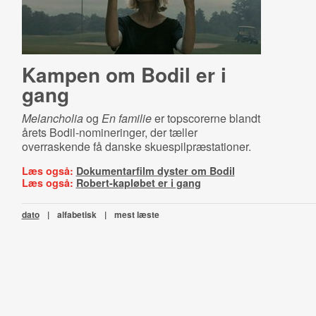
Kampen om Bodil er i
gang
Melancholia
og
En familie
er topscorerne blandt
årets Bodil-nomineringer, der tæller
overraskende få danske skuespilpræstationer.
Læs også:
Dokumentarfilm dyster om Bodil
Læs også:
Robert-kapløbet er i gang
dato
|
alfabetisk
|
mest læste