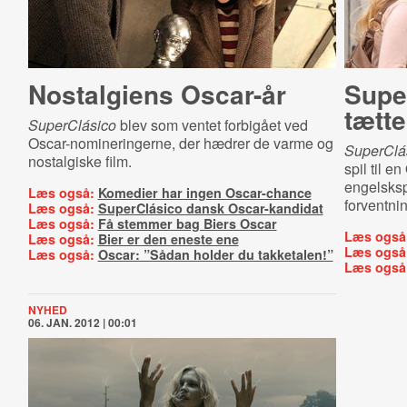
Nostalgiens Oscar-år
Supe
tætt
SuperClásico
blev som ventet forbigået ved
Oscar-nomineringerne, der hædrer de varme og
SuperClá
nostalgiske film.
spil til 
engelsksp
Læs også:
Komedier har ingen Oscar-chance
forventnin
Læs også:
SuperClásico dansk Oscar-kandidat
Læs også:
Få stemmer bag Biers Oscar
Læs også
Læs også:
Bier er den eneste ene
Læs også
Læs også:
Oscar: ”Sådan holder du takketalen!”
Læs også
NYHED
06. JAN. 2012 | 00:01