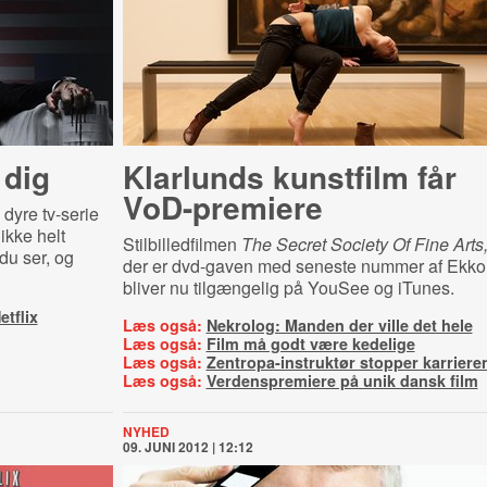
 dig
Klarlunds kunstfilm får
VoD-premiere
 dyre tv-serie
ikke helt
Stilbilledfilmen
The Secret Society Of Fine Arts
 du ser, og
der er dvd-gaven med seneste nummer af Ekko
bliver nu tilgængelig på YouSee og iTunes.
tflix
Læs også:
Nekrolog: Manden der ville det hele
Læs også:
Film må godt være kedelige
Læs også:
Zentropa-instruktør stopper karriere
Læs også:
Verdenspremiere på unik dansk film
NYHED
09. JUNI 2012 | 12:12