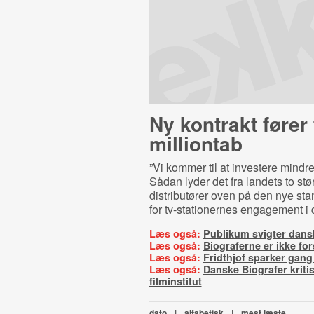
Ny kontrakt fører t
milliontab
”Vi kommer til at investere mindre 
Sådan lyder det fra landets to stø
distributører oven på den nye sta
for tv-stationernes engagement i 
Læs også:
Publikum svigter dansk
Læs også:
Biograferne er ikke fo
Læs også:
Fridthjof sparker gang
Læs også:
Danske Biografer kriti
filminstitut
dato
|
alfabetisk
|
mest læste