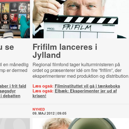
u se
Frifilm lanceres i
Jylland
til en månedlig
Regional filmfond tager kulturministeren på
kamp er dermed
ordet og præsenterer idé om fire ”frifilm”, der
eksperimenterer med produktion og distribution
er i frit fald
Læs også:
Filminstituttet vil gå i tænkeboks
rsøgsdyr
Læs også:
Elbæk: Eksperimenter jer ud af
 i debatten
krisen!
NYHED
09. MAJ 2012 | 09:05