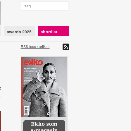
awards 2025
shortlist
RSS-feed / artikler
e