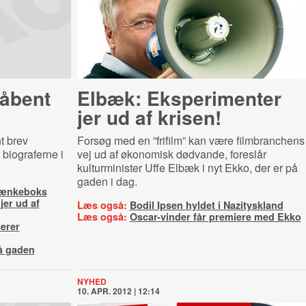
 åbent
Elbæk: Eksperimenter
jer ud af krisen!
t brev
Forsøg med en ”frifilm” kan være filmbranchens
 biograferne i
vej ud af økonomisk dødvande, foreslår
kulturminister Uffe Elbæk i nyt Ekko, der er på
gaden i dag.
i tænkeboks
er ud af
Læs også:
Bodil Ipsen hyldet i Nazityskland
Læs også:
Oscar-vinder får premiere med Ekko
serer
å gaden
NYHED
10. APR. 2012 | 12:14