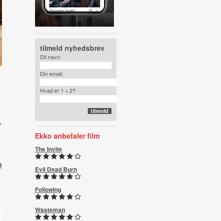
tilmeld nyhedsbrev
Dit navn:
Din email:
Hvad er 1 + 2?
,
,
Ekko anbefaler film
The Invite
n
Evil Dead Burn
Following
Wasteman