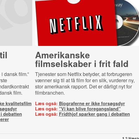
il
Amerikanske
filmselskaber i frit fald
i dansk film.”
Tjenester som Netflix betyder, at forbrugeren
rste
vænner sig til at få film for en slik, vurderer ny,
ndardkontrakt
stor amerikansk rapport. Det er dårligt nyt for
dansk film.
filmbranchen.
e kvalitetsfilm
Læs også:
Biograferne er ikke forsøgsdyr
rsøgsdyr
Læs også:
”Vi kan blive foregangsland”
 i debatten
Læs også:
Fridthjof sparker gang i debatten
serer
1
2
Næst