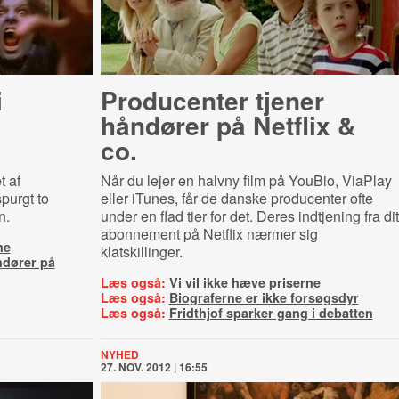
i
Producenter tjener
håndører på Netflix &
co.
t af
Når du lejer en halvny film på YouBio, ViaPlay
purgt to
eller iTunes, får de danske producenter ofte
n.
under en flad tier for det. Deres indtjening fra dit
abonnement på Netflix nærmer sig
ne
klatskillinger.
ndører på
Læs også:
Vi vil ikke hæve priserne
Læs også:
Biograferne er ikke forsøgsdyr
Læs også:
Fridthjof sparker gang i debatten
NYHED
27. NOV. 2012 | 16:55