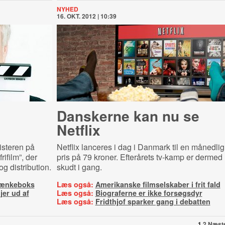
NYHED
16. OKT. 2012 | 10:39
Danskerne kan nu se
Netflix
isteren på
Netflix lanceres i dag i Danmark til en månedlig
rifilm”, der
pris på 79 kroner. Efterårets tv-kamp er dermed
g distribution.
skudt i gang.
i tænkeboks
Læs også:
Amerikanske filmselskaber i frit fald
er ud af
Læs også:
Biograferne er ikke forsøgsdyr
Læs også:
Fridthjof sparker gang i debatten
1
2
Næst