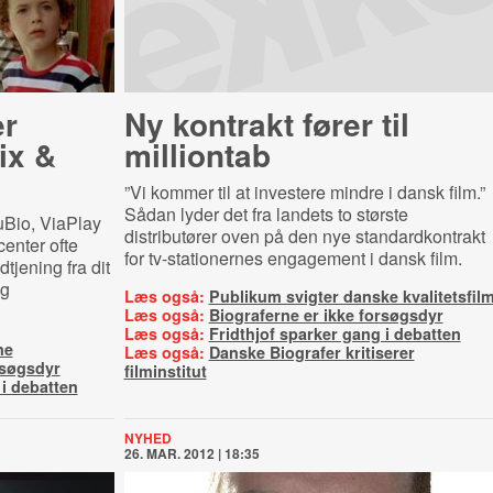
er
Ny kontrakt fører til
ix &
milliontab
”Vi kommer til at investere mindre i dansk film.”
Sådan lyder det fra landets to største
uBio, ViaPlay
distributører oven på den nye standardkontrakt
center ofte
for tv-stationernes engagement i dansk film.
dtjening fra dit
ig
Læs også:
Publikum svigter danske kvalitetsfil
Læs også:
Biograferne er ikke forsøgsdyr
Læs også:
Fridthjof sparker gang i debatten
ne
Læs også:
Danske Biografer kritiserer
rsøgsdyr
filminstitut
 i debatten
NYHED
26. MAR. 2012 | 18:35