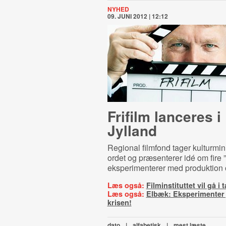
NYHED
09. JUNI 2012 | 12:12
Frifilm lanceres i
Jylland
Regional filmfond tager kulturmin
ordet og præsenterer idé om fire ”f
eksperimenterer med produktion o
Læs også:
Filminstituttet vil gå 
Læs også:
Elbæk: Eksperimenter j
krisen!
dato
|
alfabetisk
|
mest læste