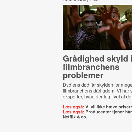
Grådighed skyld 
filmbranchens
problemer
Dvd’ens død får skylden for mege
filmbranchens dårligdom. Vi har s
eksperter, hvad der tog livet af de
Læs også:
Vi vil ikke hæve priser
Læs også:
Producenter tjener hå
Netflix & co.