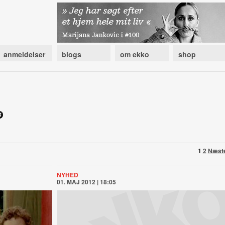
anmeldelser
blogs
om ekko
shop
1
2
Næst
NYHED
01. MAJ 2012 | 18:05