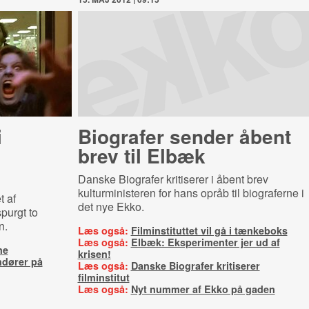
i
Biografer sender åbent
brev til Elbæk
Danske Biografer kritiserer i åbent brev
kulturministeren for hans opråb til biograferne i
t af
det nye Ekko.
purgt to
n.
Læs også:
Filminstituttet vil gå i tænkeboks
Læs også:
Elbæk: Eksperimenter jer ud af
ne
krisen!
ndører på
Læs også:
Danske Biografer kritiserer
filminstitut
Læs også:
Nyt nummer af Ekko på gaden