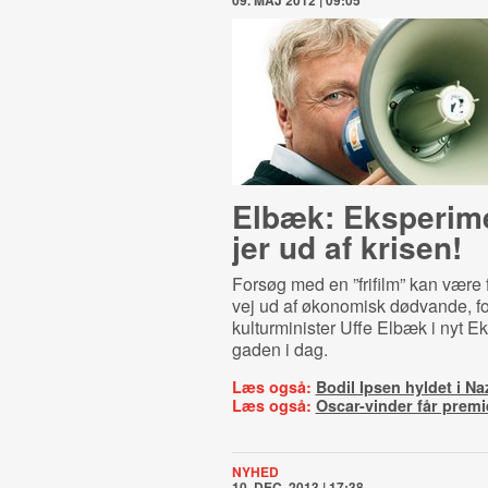
09. MAJ 2012 | 09:05
Elbæk: Eksperim
jer ud af krisen!
Forsøg med en ”frifilm” kan være
vej ud af økonomisk dødvande, fo
kulturminister Uffe Elbæk i nyt Ek
gaden i dag.
Læs også:
Bodil Ipsen hyldet i Na
Læs også:
Oscar-vinder får prem
NYHED
10. DEC. 2013 | 17:38