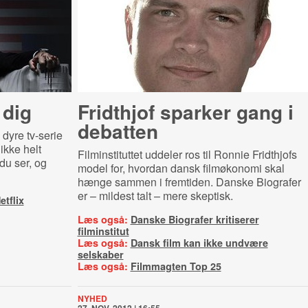
 dig
Fridthjof sparker gang i
debatten
 dyre tv-serie
ikke helt
Filminstituttet uddeler ros til Ronnie Fridthjofs
 du ser, og
model for, hvordan dansk filmøkonomi skal
hænge sammen i fremtiden. Danske Biografer
er – mildest talt – mere skeptisk.
tflix
Læs også:
Danske Biografer kritiserer
filminstitut
Læs også:
Dansk film kan ikke undvære
selskaber
Læs også:
Filmmagten Top 25
NYHED