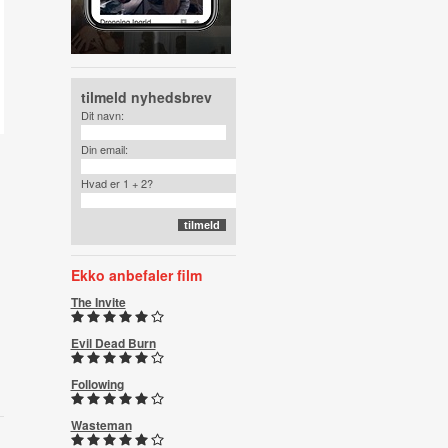
tilmeld nyhedsbrev
Dit navn:
Din email:
Hvad er 1 + 2?
Ekko anbefaler film
The Invite
Evil Dead Burn
Following
Wasteman