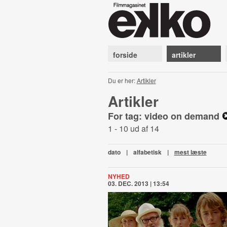
forside
artikler
Du er her:
Artikler
Artikler
For tag: video on demand
1 - 10 ud af 14
dato
|
alfabetisk
|
mest læste
NYHED
03. DEC. 2013 | 13:54