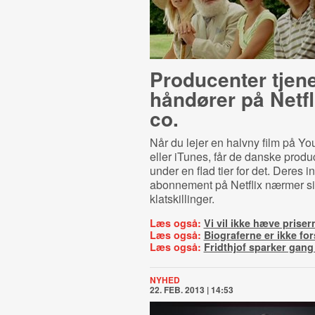
Producenter tjen
håndører på Netfl
co.
Når du lejer en halvny film på Yo
eller iTunes, får de danske produ
under en flad tier for det. Deres in
abonnement på Netflix nærmer s
klatskillinger.
Læs også:
Vi vil ikke hæve priser
Læs også:
Biograferne er ikke fo
Læs også:
Fridthjof sparker gang
NYHED
22. FEB. 2013 | 14:53