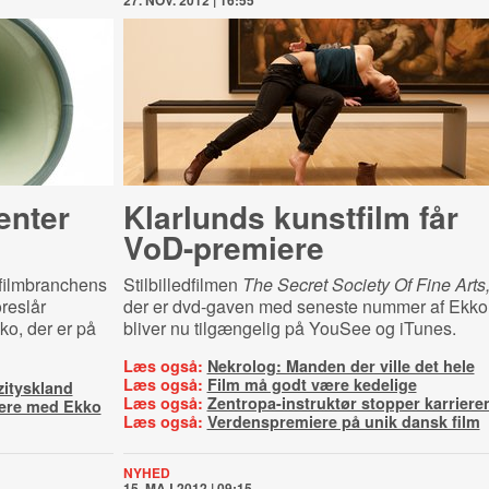
27. NOV. 2012 | 16:55
enter
Klarlunds kunstfilm får
VoD-premiere
 filmbranchens
Stilbilledfilmen
The Secret Society Of Fine Arts
reslår
der er dvd-gaven med seneste nummer af Ekko
ko, der er på
bliver nu tilgængelig på YouSee og iTunes.
Læs også:
Nekrolog: Manden der ville det hele
Læs også:
Film må godt være kedelige
zityskland
Læs også:
Zentropa-instruktør stopper karriere
iere med Ekko
Læs også:
Verdenspremiere på unik dansk film
NYHED
15. MAJ 2012 | 09:15