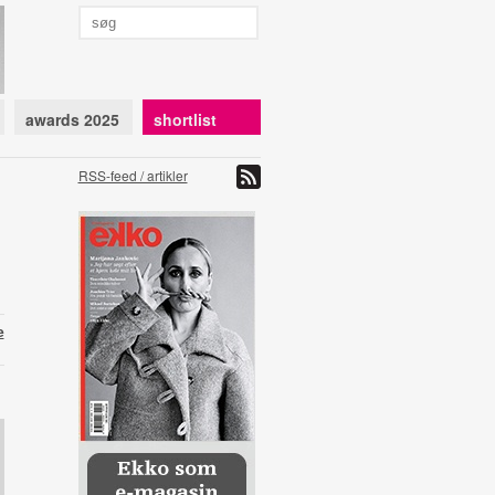
awards 2025
shortlist
RSS-feed / artikler
e