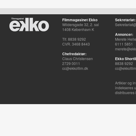
Filmmagasinet Ekko
Sekretariat:
Wildersgade 32, 2. sal
Sekretariat@
1408 København K
Annoncer:
Tlf. 8838 9292
Merete Hell
CVR. 3468 8443
6111 5851
merete@ekko
Chefredaktør:
Claus Christensen
Ekko Shortli
2729 0011
8838 9292
cc@ekkofilm.dk
cc@ekkofilm
Artikler og i
indekseres u
distribueres