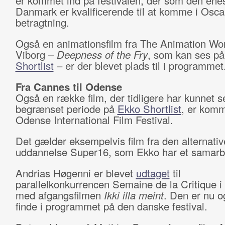
er kommet ind på festivalen, der som den enes
Danmark er kvalificerende til at komme i Osca
betragtning.
Også en animationsfilm fra The Animation Wo
Viborg –
Deepness of the Fry
, som kan ses p
Shortlist
– er der blevet plads til i programmet
Fra Cannes til Odense
Også en række film, der tidligere har kunnet s
begrænset periode på
Ekko Shortlist
, er komm
Odense International Film Festival.
Det gælder eksempelvis film fra den alternativ
uddannelse Super16, som Ekko har et samar
Andrias Høgenni er blevet
udtaget
til
parallelkonkurrencen Semaine de la Critique 
med afgangsfilmen
Ikki illa meint
. Den er nu o
finde i programmet på den danske festival.