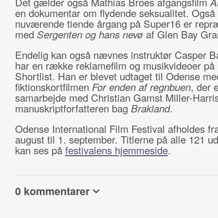
Det gælder også Mathias Broes afgangsfilm
A
en dokumentar om flydende seksualitet. Også
nuværende tiende årgang på Super16 er repr
med
Sergenten og hans nevø
af Glen Bay Gra
Endelig kan også nævnes instruktør Casper Ba
har en række reklamefilm og musikvideoer på
Shortlist. Han er blevet udtaget til Odense me
fiktionskortfilmen
For enden af regnbuen
, der 
samarbejde med Christian Gamst Miller-Harri
manuskriptforfatteren bag
Brakland
.
Odense International Film Festival afholdes fr
august til 1. september. Titlerne på alle 121 ud
kan ses på
festivalens hjemmeside
.
0 kommentarer