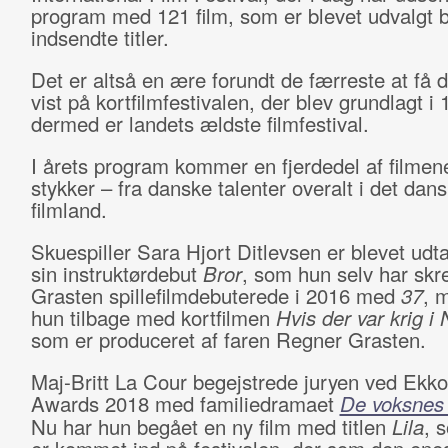
program med 121 film, som er blevet udvalgt 
indsendte titler.
Det er altså en ære forundt de færreste at få d
vist på kortfilmfestivalen, der blev grundlagt i
dermed er landets ældste filmfestival.
I årets program kommer en fjerdedel af filmen
stykker – fra danske talenter overalt i det dan
filmland.
Skuespiller Sara Hjort Ditlevsen er blevet ud
sin instruktørdebut
Bror
, som hun selv har skr
Grasten spillefilmdebuterede i 2016 med
37
, 
hun tilbage med kortfilmen
Hvis der var krig i
som er produceret af faren Regner Grasten.
Maj-Britt La Cour begejstrede juryen ved Ekko 
Awards 2018 med familiedramaet
De voksnes
Nu har hun begået en ny film med titlen
Lila
, 