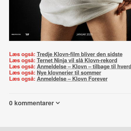
Læs også:
Tredje Klovn-film bliver den sidste
Læs også:
Ternet Ninja vil slå Klovn-rekord
Læs også:
Anmeldelse – Klovn – tilbage til hver
Læs også:
Nye klovnerier til sommer
Læs også:
Anmeldelse – Klovn Forever
0 kommentarer