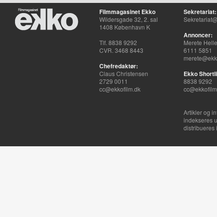
Filmmagasinet Ekko
Sekretariat:
Wildersgade 32, 2. sal
Sekretariat@
1408 København K
Annoncer:
Tlf. 8838 9292
Merete Hell
CVR. 3468 8443
6111 5851
merete@ekko
Chefredaktør:
Claus Christensen
Ekko Shortli
2729 0011
8838 9292
cc@ekkofilm.dk
cc@ekkofilm
Artikler og i
indekseres u
distribueres