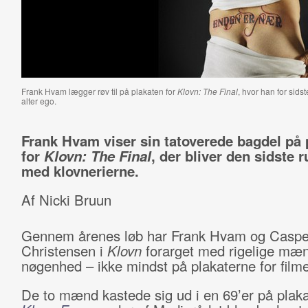
Frank Hvam lægger røv til på plakaten for
Klovn: The Final
, hvor han for sid
alter ego.
Frank Hvam viser sin tatoverede bagdel på 
for
Klovn: The Final
, der bliver den sidste 
med klovnerierne.
Af Nicki Bruun
Gennem årenes løb har Frank Hvam og Caspe
Christensen i
Klovn
forarget med rigelige mæ
nøgenhed – ikke mindst på plakaterne for film
De to mænd kastede sig ud i en 69’er på plaka