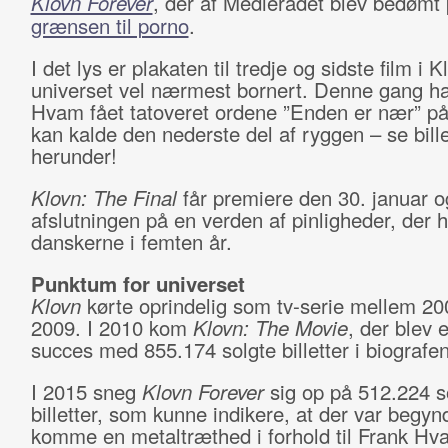
Klovn Forever
, der af Medierådet blev bedømt
grænsen til porno
.
I det lys er plakaten til tredje og sidste film i K
universet vel nærmest bornert. Denne gang ha
Hvam fået tatoveret ordene ”Enden er nær” p
kan kalde den nederste del af ryggen – se bill
herunder!
Klovn: The Final
får premiere den 30. januar o
afslutningen på en verden af pinligheder, der 
danskerne i femten år.
Punktum for universet
Klovn
kørte oprindelig som tv-serie mellem 20
2009. I 2010 kom
Klovn: The Movie
, der blev
succes med 855.174 solgte billetter i biografen
I 2015 sneg
Klovn Forever
sig op på 512.224 s
billetter, som kunne indikere, at der var begynd
komme en metaltræthed i forhold til Frank Hv