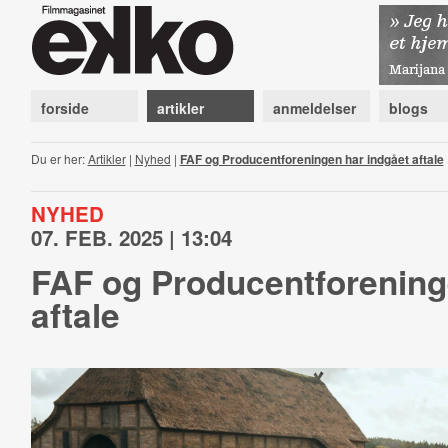
forside
artikler
anmeldelser
blogs
Du er her:
Artikler
|
Nyhed
|
FAF og Producentforeningen har indgået aftale
NYHED
07. FEB. 2025 | 13:04
FAF og Producentforening
aftale