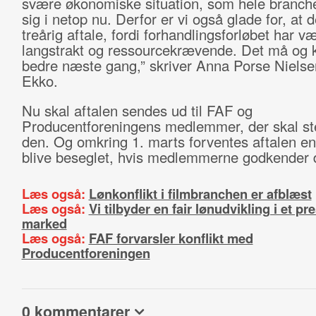
svære økonomiske situation, som hele branche
sig i netop nu. Derfor er vi også glade for, at 
treårig aftale, fordi forhandlingsforløbet har 
langstrakt og ressourcekrævende. Det må og k
bedre næste gang,” skriver Anna Porse Nielsen 
Ekko.
Nu skal aftalen sendes ud til FAF og
Producentforeningens medlemmer, der skal 
den. Og omkring 1. marts forventes aftalen end
blive beseglet, hvis medlemmerne godkender 
Læs også:
Lønkonflikt i filmbranchen er afblæst
Læs også:
Vi tilbyder en fair lønudvikling i et pr
marked
Læs også:
FAF forvarsler konflikt med
Producentforeningen
0 kommentarer