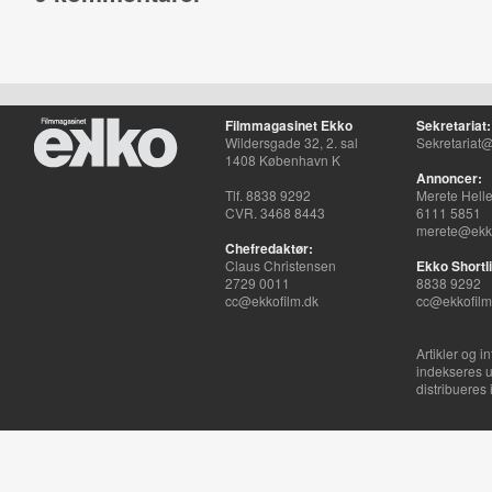
Filmmagasinet Ekko
Sekretariat:
Wildersgade 32, 2. sal
Sekretariat@
1408 København K
Annoncer:
Tlf. 8838 9292
Merete Hell
CVR. 3468 8443
6111 5851
merete@ekko
Chefredaktør:
Claus Christensen
Ekko Shortli
2729 0011
8838 9292
cc@ekkofilm.dk
cc@ekkofilm
Artikler og i
indekseres u
distribueres