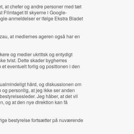
et, at chefer og andre personer med tæt
ost Filmtaget til skyerne i Google-
ogle-anmeldelser er ifølge Ekstra Bladet
tzau, at mediernes ageren også har en
ikere og medier ukritisk og entydigt
ske tvist. Dette skader bygherres
et eventuelt forlig og positionen i den
 ualmindeligt hård, og diskussionen om
 og personlig, at jeg ikke ser anden
styrelsesleder. Jeg håber, at det vil
, og at den nye direktion kan få
øvrige bestyrelse fortsætter på nuværende