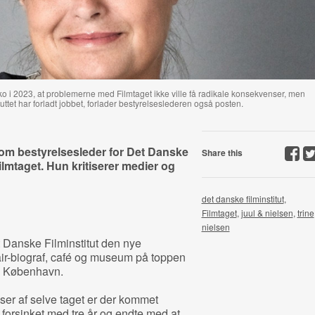
ko i 2023, at problemerne med Filmtaget ikke ville få radikale konsekvenser, men
tuttet har forladt jobbet, forlader bestyrelseslederen også posten.
som bestyrelsesleder for Det Danske
Share this
ilmtaget. Hun kritiserer medier og
det danske filminstitut
,
Filmtaget
,
juul & nielsen
,
trine
nielsen
Danske Filminstitut den nye
ir-biograf, café og museum på toppen
i København.
er af selve taget er der kommet
v forsinket med tre år og endte med at