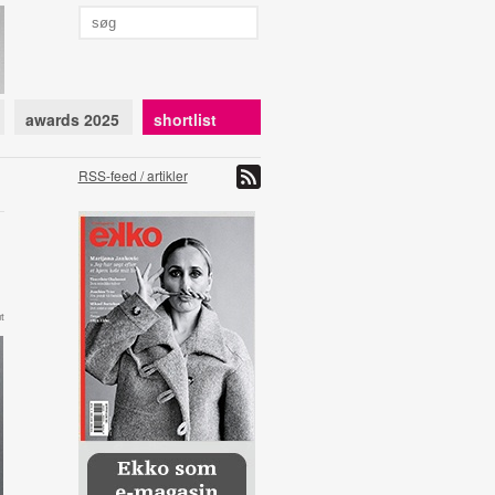
awards 2025
shortlist
RSS-feed / artikler
t