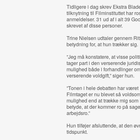
Tidligere i dag skrev Ekstra Blad
tilknytning til Filminstituttet har r
anmeldelser. 31 ud af i alt 39 Go
skrevet af disse personer.
Trine Nielsen udtaler gennem Ri
betydning for, at hun trækker sig.
”Jeg må konstatere, at visse polit
tager part i den verserende juridi
mulighed både i forhandlinger om 
verserende voldgift,” siger hun.
”Tonen i hele debatten har været
Filmtaget er nu blevet så voldsom
mulighed end at trække mig som be
betyde, at der kommer ro på sagen
arbejdsro.”
Hun tilføjer afsluttende, at den 
tidspunkt.