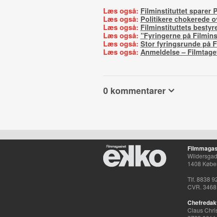
Læs også:
Filminstituttet sparer
Læs også:
Politikere chokerede ov
Læs også:
Filminstituttets bestyr
Læs også:
”Fyringerne på Filminst
Læs også:
Stor fyringsrunde på Fi
Læs også:
Anmeldelse – Filmtage
0 kommentarer
Filmmagas
Wildersgade
1408 Købe
Tlf. 8838 9
CVR. 3468
Chefredak
Claus Chri