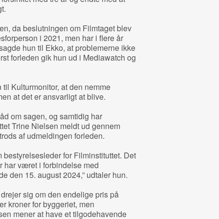
t.
sen, da beslutningen om Filmtaget blev
esforperson i 2021, men har i flere år
sagde hun til Ekko, at problemerne ikke
ørst forleden gik hun ud i Mediawatch og
 til Kulturmonitor, at den nemme
en at det er ansvarligt at blive.
mråd om sagen, og samtidig har
uttet Trine Nielsen meldt ud gennem
 trods af udmeldingen forleden.
bestyrelsesleder for Filminstituttet. Det
er har været i forbindelse med
de den 15. august 2024,” udtaler hun.
n drejer sig om den endelige pris på
ner kroner for byggeriet, men
lsen mener at have et tilgodehavende