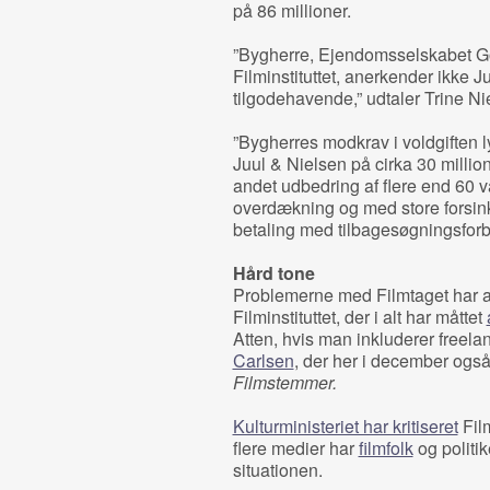
på 86 millioner.
”Bygherre, Ejendomsselskabet G
Filminstituttet, anerkender ikke 
tilgodehavende,” udtaler Trine Nie
”Bygherres modkrav i voldgiften 
Juul & Nielsen på cirka 30 million
andet udbedring af flere end 60 
overdækning og med store forsink
betaling med tilbagesøgningsforbe
Hård tone
Problemerne med Filmtaget har al
Filminstituttet, der i alt har måttet
Atten, hvis man inkluderer freela
Carlsen
, der her i december også
Filmstemmer.
Kulturministeriet har kritiseret
Film
flere medier har
filmfolk
og politik
situationen.