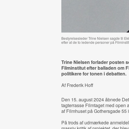
Bestyrelsesleder Trine Nielsen sagde til Ek
efter at de to ledende personer på Filminsti
Trine Nielsen forlader posten 
Filminstitut efter balladen om F
politikere for tonen i debatten.
Af Frederik Hoff
Den 15. august 2024 åbnede Det 
tagterrasse Filmtaget med open a
af Filmhuset på Gothersgade 55 
På trods af udmærkede anmeldels
massiv kritik af projektet, der ble