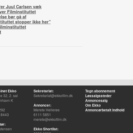
 Per Juul Carlsen væk
er Filminstituttet
else bør gå af
ituttet stopper ikke her”
lminstituttet
t
inet Ekko
Sekretariat:
Tegn abonnement
 32, 2. sal
Sekretariat@ekkofilm.dk
Løssalgssteder
nhavn K
Annoncesalg
Annoncer:
Om Ekko
292
Merete Hellerøe
Annoncørbetalt indhold
 8443
6111 5851
merete@ekkofilm.dk
tør:
stensen
Ekko Shortlist: