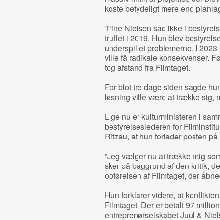
koste betydeligt mere end planlag
Trine Nielsen sad ikke i bestyrel
truffet i 2019. Hun blev bestyrels
underspillet problemerne. I 2023 
ville få radikale konsekvenser. F
tog afstand fra Filmtaget.
For blot tre dage siden sagde hun
løsning ville være at trække sig, m
Lige nu er kulturministeren i sa
bestyrelseslederen for Filminstit
Ritzau, at hun forlader posten på
”Jeg vælger nu at trække mig som 
sker på baggrund af den kritik, d
opførelsen af Filmtaget, der åbne
Hun forklarer videre, at konflikte
Filmtaget. Der er betalt 97 millio
entreprenørselskabet Juul & Nie