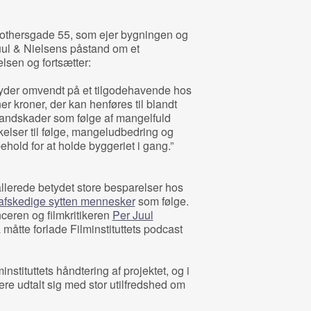
othersgade 55, som ejer bygningen og
Juul & Nielsens påstand om et
lsen og fortsætter:
lyder omvendt på et tilgodehavende hos
er kroner, der kan henføres til blandt
vandskader som følge af mangelfuld
elser til følge, mangeludbedring og
hold for at holde byggeriet i gang.”
lerede betydet store besparelser hos
afskedige sytten mennesker
som følge.
nceren og filmkritikeren
Per Juul
 måtte forlade Filminstituttets podcast
instituttets håndtering af projektet, og i
ere udtalt sig med stor utilfredshed om