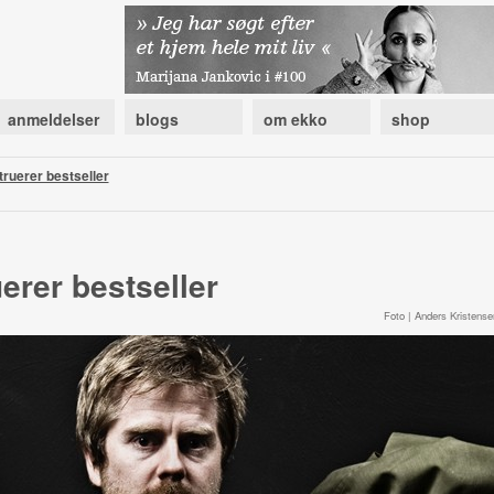
anmeldelser
blogs
om ekko
shop
truerer bestseller
erer bestseller
Foto | Anders Kristense