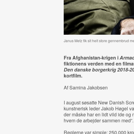
Janus Metz fik sit helt store gennembrud 
Fra Afghanistan-krigen i
Armad
fiktionens verden med en filma
Den danske borgerkrig 2018-2
kortfilm.
Af Samina Jakobsen
I august søsatte New Danish Screen
kunstnerisk leder Jakob Høgel var
der måske har en lidt vild ide og 
hvem de arbejder sammen med”.
Reglerne var simple: 250.000 kron