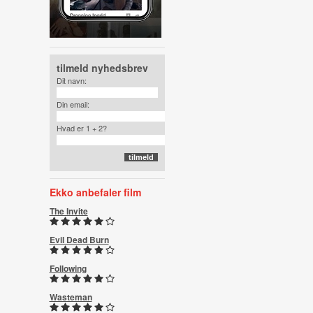
tilmeld nyhedsbrev
Dit navn:
Din email:
Hvad er 1 + 2?
Ekko anbefaler film
The Invite
Evil Dead Burn
Following
Wasteman