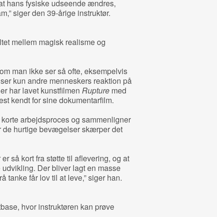
, at hans fysiske udseende ændres,
,” siger den 39-årige instruktør.
eltet mellem magisk realisme og
som man ikke ser så ofte, eksempelvis
 ser kun andre menneskers reaktion på
er har lavet kunstfilmen
Rupture
med
est kendt for sine dokumentarfilm.
 korte arbejdsproces og sammenligner
r de hurtige bevægelser skærper det
r så kort fra støtte til aflevering, og at
dvikling. Der bliver lagt en masse
rå tanke får lov til at leve,” siger han.
tbase, hvor instruktøren kan prøve