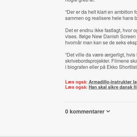
”Der er da helt klart en ambition 
sammen og realisere hele hans bo
Det er endnu ikke fastlagt, hvor o
vises. Ifølge New Danish Screen e
hvornår man kan se de seks eksp
”Det ville da være ærgerligt, hvis
skrivebordsprojekter. Filmene ska
i biografen eller på Ekko Shortlist
Læs også:
Armadillo-instruktør lav
Læs også:
Han skal sikre dansk 
0 kommentarer