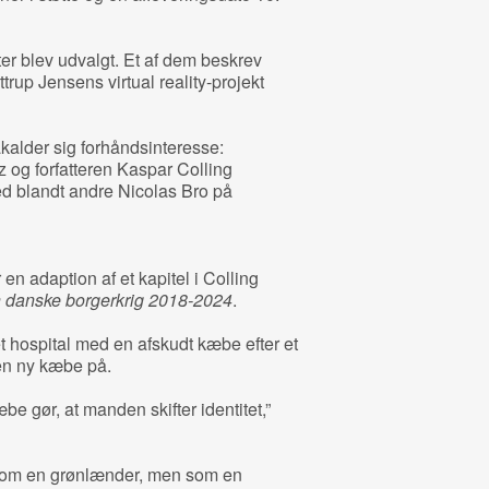
ter blev udvalgt. Et af dem beskrev
rup Jensens virtual reality-projekt
kalder sig forhåndsinteresse:
z og forfatteren Kaspar Colling
ed blandt andre Nicolas Bro på
 en adaption af et kapitel i Colling
 danske borgerkrig 2018-2024
.
t hospital med en afskudt kæbe efter et
 en ny kæbe på.
 gør, at manden skifter identitet,”
 som en grønlænder, men som en