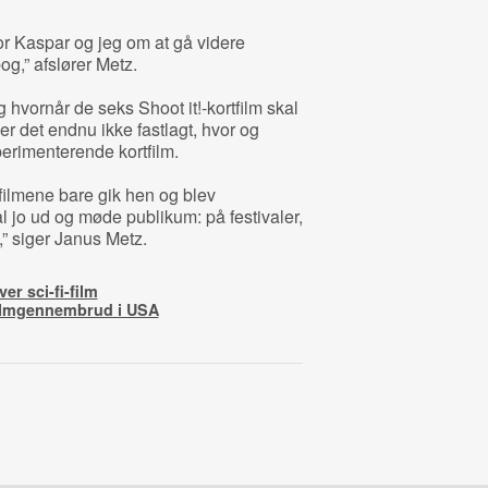
for Kaspar og jeg om at gå videre
g,” afslører Metz.
g hvornår de seks Shoot it!-kortfilm skal
r det endnu ikke fastlagt, hvor og
erimenterende kortfilm.
 filmene bare gik hen og blev
l jo ud og møde publikum: på festivaler,
,” siger Janus Metz.
er sci-fi-film
filmgennembrud i USA