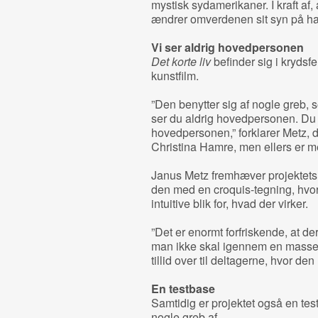
mystisk sydamerikaner. I kraft af
ændrer omverdenen sit syn på ham
Vi ser aldrig hovedpersonen
Det korte liv
befinder sig i krydsf
kunstfilm.
”Den benytter sig af nogle greb, 
ser du aldrig hovedpersonen. Du
hovedpersonen,” forklarer Metz, d
Christina Hamre, men ellers er m
Janus Metz fremhæver projektets
den med en croquis-tegning, hvo
intuitive blik for, hvad der virker.
”Det er enormt forfriskende, at der e
man ikke skal igennem en masse u
tillid over til deltagerne, hvor den 
En testbase
Samtidig er projektet også en tes
nogle greb af.