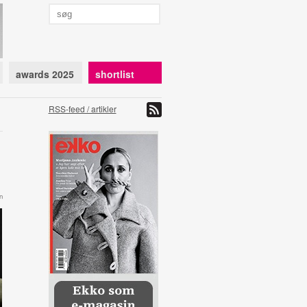
awards 2025
shortlist
RSS-feed / artikler
n