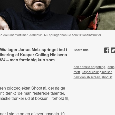
med dokumentarfilmen
Armadillo
. Nu springer han ud som fiktionsinstruktør.
illo
tager Janus Metz springet ind i
Share this
tisering af Kaspar Colling Nielsens
024
– men foreløbig kun som
den danske borgerkrig
,
janus
metz
,
kaspar colling nielsen
,
new danish screen
,
shoot it!
 pilotprojektet Shoot it!, der ifølge
 tiltænkt ”de manifesterede talenter,
måske tænker ud af boksen i forhold til,
er i støtte og en afleveringsdato 10.