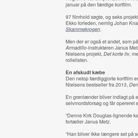
januar på den færdige kortfilm.
97 filmhold søgte, og seks projek
Ekko forleden, nemlig Johan Knatt
Skammekrogen
.
Men der er også et andet, som på
Armadillo
-instruktøren Janus Met
Nielsens projekt,
Det korte liv
, m
rollelisten.
En afskudt kæbe
Den netop færdiggjorte kortfilm er
Nielsens bestseller fra 2013,
Den
En grønlænder bliver indlagt på e
selvmordsforsøg og får opereret
”Denne Kirk Douglas-lignende kæbe
fortæller Janus Metz.
”Han bliver ikke længere set på