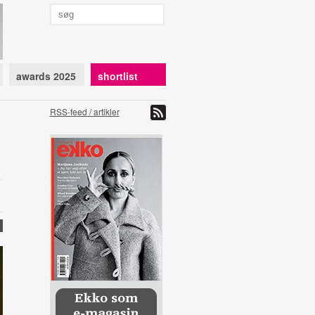
awards 2025
shortlist
RSS-feed / artikler
4