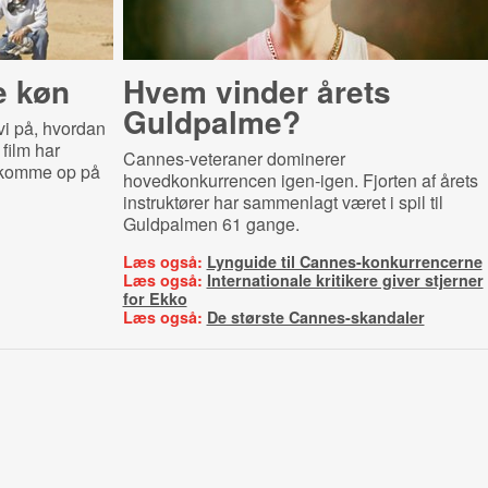
e køn
Hvem vinder årets
Guldpalme?
 vi på, hvordan
film har
Cannes-veteraner dominerer
 komme op på
hovedkonkurrencen igen-igen. Fjorten af årets
instruktører har sammenlagt været i spil til
Guldpalmen 61 gange.
Læs også:
Lynguide til Cannes-konkurrencerne
Læs også:
Internationale kritikere giver stjerner
for Ekko
Læs også:
De største Cannes-skandaler