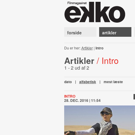
forside
artikler
Du er her:
Artikler
|
Intro
Artikler
/ Intro
1 - 2 ud af 2
dato
|
alfabetisk
|
mest læste
INTRO
28. DEC. 2016 | 11:54