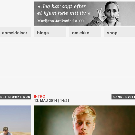
anmeldelser
blogs
om ekko
shop
INTRO
DET STÆRKE KØN
CANNES 201
13. MAJ 2014 | 14:21