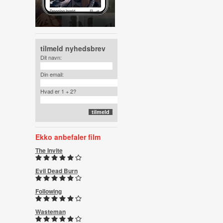
tilmeld nyhedsbrev
Dit navn:
Din email:
Hvad er 1 + 2?
Ekko anbefaler film
The Invite
Evil Dead Burn
Following
Wasteman