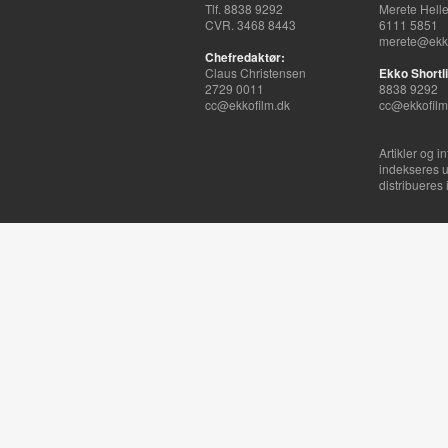
Tlf. 8838 9292
Merete Hell
CVR. 3468 8443
6111 5851
merete@ekko
Chefredaktør:
Claus Christensen
Ekko Shortli
2729 0011
8838 9292
cc@ekkofilm.dk
cc@ekkofilm
Artikler og i
indekseres u
distribueres