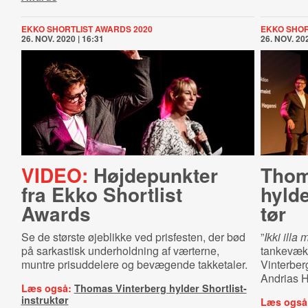
EKKO SHORTLIST AWARDS 2020
EKKO SHOR
26. NOV. 2020 | 16:31
26. NOV. 202
VIDEO:
Højdepunkter
Thom
fra Ekko Shortlist
hylder
Awards
tør
Se de største øjeblikke ved prisfesten, der bød
”
Ikki illa 
på sarkastisk underholdning af værterne,
tankevæk
muntre prisuddelere og bevægende takketaler.
Vinterberg
Andrias H
Læs også:
Thomas Vinterberg hylder Shortlist-
instruktør
Læs også