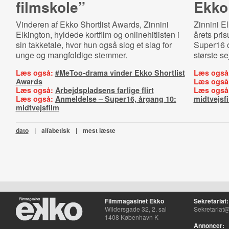
filmskole”
Ekko
Vinderen af Ekko Shortlist Awards, Zinnini
Zinnini E
Elkington, hyldede kortfilm og onlinehitlisten i
årets pri
sin takketale, hvor hun også slog et slag for
Super16 o
unge og mangfoldige stemmer.
største se
Læs også:
#MeToo-drama vinder Ekko Shortlist
Læs også
Awards
Læs også
Læs også:
Arbejdspladsens farlige flirt
Læs også
Læs også:
Anmeldelse – Super16, årgang 10:
midtvejsf
midtvejsfilm
dato
|
alfabetisk
|
mest læste
Filmmagasinet Ekko
Sekretariat:
Wildersgade 32, 2. sal
Sekretariat@
1408 København K
Annoncer: