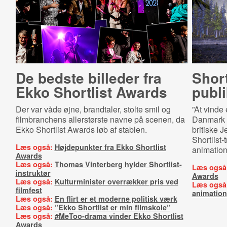
De bedste billeder fra
Short­
Ekko Shortlist Awards
publ
Der var våde øjne, brandtaler, stolte smil og
”At vinde 
filmbranchens allerstørste navne på scenen, da
Danmark e
Ekko Shortlist Awards løb af stablen.
britiske J
Shortlist-
Læs også:
Højdepunkter fra Ekko Shortlist
animation
Awards
Læs også:
Thomas Vinterberg hylder Shortlist-
Læs også
instruktør
Awards
Læs også:
Kulturminister overrækker pris ved
Læs også
filmfest
animation
Læs også:
En flirt er et moderne politisk værk
Læs også:
”Ekko Shortlist er min filmskole”
Læs også:
#MeToo-drama vinder Ekko Shortlist
Awards