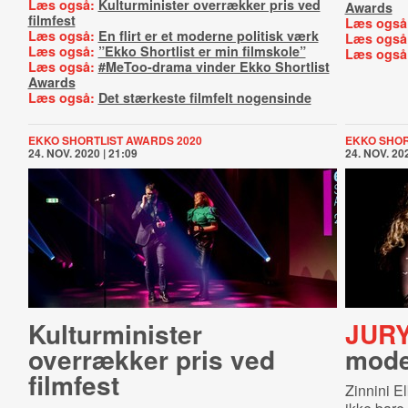
Læs også:
Kulturminister overrækker pris ved
Awards
filmfest
Læs også
Læs også:
En flirt er et moderne politisk værk
Læs også
Læs også:
”Ekko Shortlist er min filmskole”
Læs også
Læs også:
#MeToo-drama vinder Ekko Shortlist
Awards
Læs også:
Det stærkeste filmfelt nogensinde
EKKO SHORTLIST AWARDS 2020
EKKO SHOR
24. NOV. 2020 | 21:09
24. NOV. 202
Kulturminister
JURY
overrækker pris ved
mode
filmfest
Zinnini El