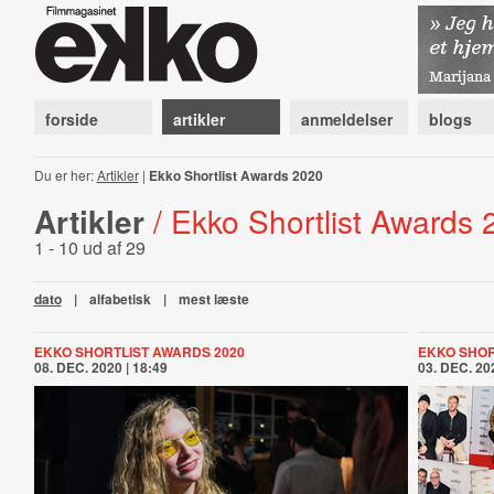
forside
artikler
anmeldelser
blogs
Du er her:
Artikler
|
Ekko Shortlist Awards 2020
Artikler
/ Ekko Shortlist Awards
1 - 10 ud af 29
dato
|
alfabetisk
|
mest læste
EKKO SHORTLIST AWARDS 2020
EKKO SHOR
08. DEC. 2020 | 18:49
03. DEC. 202