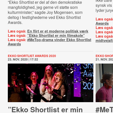
ikke bare 
”Ekko Shortlist er del af den demokratiske
synsk vis
mangfoldighed, jeg gerne vil støtte som
lyder jur
kulturminister,” sagde Joy Mogensen, som
deltog i festlighederne ved Ekko Shortlist
Læs også
Awards.
Awards
Læs også
Læs også:
En flirt er et moderne politisk værk
Læs også
Læs også:
”Ekko Shortlist er min filmskole”
Læs også
Læs også:
#MeToo-drama vinder Ekko Shortlist
midtvejsf
Awards
EKKO SHORTLIST AWARDS 2020
EKKO SHOR
23. NOV. 2020 | 17:32
21. NOV. 202
”Ekko Shortlist er min
#MeT