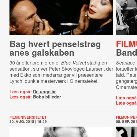
Bag hvert penselstrøg
FILM
anes galskaben
Band
30 år efter premieren er
Blue Velvet
s
tadig en
Scarface
sensation, skriver Peter Skovfoged Laursen, der
fortæller
med Ekko som medarrangør vil præsentere
fald. Pet
Lynch
’ dunkle mesterværk
i Cinemateket.
gangsterg
Cinemate
Læs også:
De unge år
Læs også:
Bobs billeder
Læs også
Læs også
FILMUNIVERSITETET
FILMUNIVE
30. AUG. 2018 | 16:29
08. SEP. 201