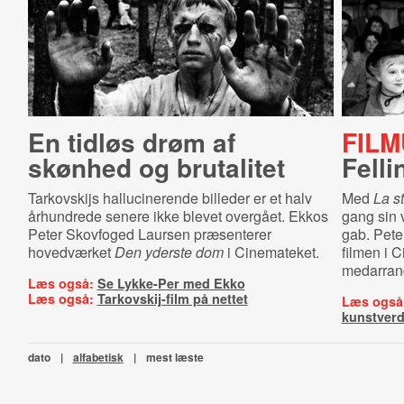
En tidløs drøm af
FILM
skønhed og brutalitet
Felli
Tarkovskijs hallucinerende billeder er et halv
Med
La s
århundrede senere ikke blevet overgået. Ekkos
gang sin 
Peter Skovfoged Laursen præsenterer
gab. Pete
hovedværket
Den yderste dom
i Cinemateket.
filmen i 
medarran
Læs også:
Se Lykke-Per med Ekko
Læs også:
Tarkovskij-film på nettet
Læs også
kunstver
dato
|
alfabetisk
|
mest læste