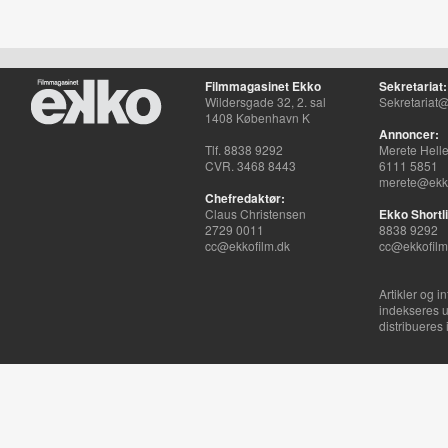
Filmmagasinet Ekko
Sekretariat:
Wildersgade 32, 2. sal
Sekretariat@
1408 København K
Annoncer:
Tlf. 8838 9292
Merete Hell
CVR. 3468 8443
6111 5851
merete@ekko
Chefredaktør:
Claus Christensen
Ekko Shortli
2729 0011
8838 9292
cc@ekkofilm.dk
cc@ekkofilm
Artikler og i
indekseres u
distribueres