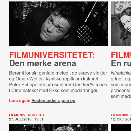
FILMUNIVERSITETET:
FILM
Den mørke arena
En ru
Berømt for sin geniale melodi, de skæve vinkler
Ninotchk
og Orson Welles’ kyniske replik om kukuret.
griner, o
Peter Schepelern præsenterer
Den tredje mand
som menn
i Cinemateket med Ekko som medarrangør.
præsenter
som meda
Læs også:
Vesten æder sjæle op
FILMUNIVERSITETET
FILMUNIVE
27. JULI 2018 | 15:51
12. OKT. 201