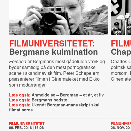
FILMUNIVERSITETET:
FILM
Bergmans kulmination
Chapl
Persona
er Bergmans mest gådefulde værk og
Charles C
byder samtidig på den mest pornografiske
politisk s
scene i skandinavisk film. Peter Schepelern
morsom. P
præsenterer filmen i Cinemateket med Ekko
Cinemate
som medarrangør.
Læs også:
Anmeldelse – Bergman – et år, et liv
Læs også:
Bergmans bedste
Læs også:
Ukendt Bergman-manuskript skal
filmatiseres
FILMUNIVERSITETET
FILMUNIVE
09. FEB. 2018 | 16:28
26. NOV. 201