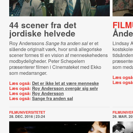
44 scener fra det
FILM
jordiske helvede
Ånden
Roy Anderssons
Sange fra anden sal
er et
Lindsay 
slående originalt værk, hvor små allegoriske
kostskol
scener formes til en vision af menneskehedens
tidsånden
modbydeligheder. Peter Schepelern
præsenter
præsenterer filmen i Cinemateket med Ekko
som meda
som medarrangør.
Læs også
Læs også
Læs også:
Det er ikke let at være menneske
Læs også:
Roy Andersson overgår sig selv
Læs også:
Roy Andersson
Læs også:
Sange fra anden sal
FILMUNIVERSITETET
FILMUNIVE
28. DEC. 2016 | 23:24
26. MAR. 20