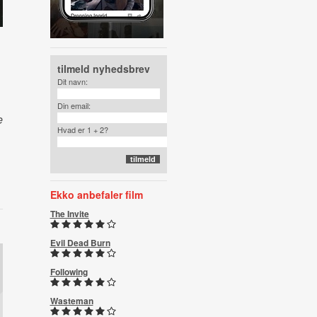
tilmeld nyhedsbrev
Dit navn:
Din email:
e
Hvad er 1 + 2?
Ekko anbefaler film
The Invite
Evil Dead Burn
Following
Wasteman