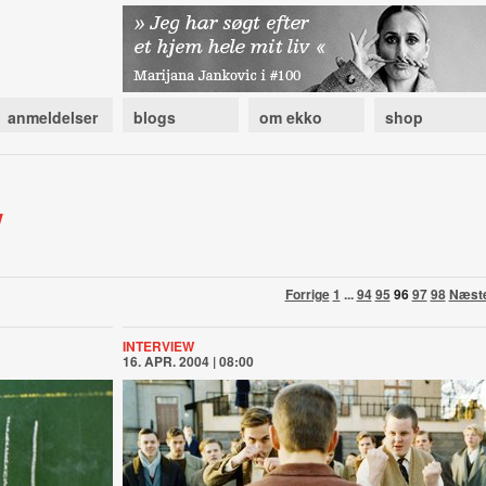
anmeldelser
blogs
om ekko
shop
w
Forrige
1
...
94
95
96
97
98
Næst
INTERVIEW
16. APR. 2004 | 08:00