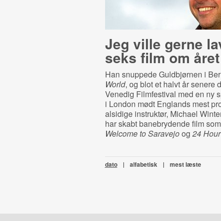
Jeg ville gerne la
seks film om året
Han snuppede Guldbjørnen i Ber
World
, og blot et halvt år senere 
Venedig Filmfestival med en ny spi
i London mødt Englands mest pro
alsidige instruktør, Michael Winte
har skabt banebrydende film so
Welcome to Saravejo
og
24 Hour
dato
|
alfabetisk
|
mest læste