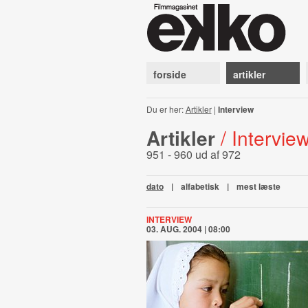
forside
artikler
Du er her:
Artikler
|
Interview
Artikler
/ Intervie
951 - 960 ud af 972
dato
|
alfabetisk
|
mest læste
INTERVIEW
03. AUG. 2004 | 08:00