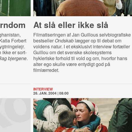
arndom
At slå eller ikke slå
hanistan,
Filmatiseringen af Jan Guillous selvbiografiske
Katia Forbert
bestseller
Ondskab
lægger op til debat om
ygtningelejr.
voldens natur. I et eksklusivt interview fortæller
 ikke er sort-
Guillou om det svenske skolesystems
Bag bjergene
.
hykleriske forhold til vold og om, hvorfor hans
alter ego skulle være entydigt god på
filmlærredet.
INTERVIEW
26. JAN. 2004 | 08:00