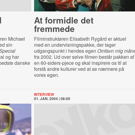
d
At formidle det
fremmede
øren Michael
Filminstruktøren Elisabeth Rygård er aktuel
ed sin
med en undervisningspakke, der tager
Special
udgangspunkt i hendes egen
Omfavn mig mån
val og har
fra 2002. Ud over selve filmen består pakken af
 bedste danske
en 60-siders-pjece og skal inspirere os til at
forstå andre kulturer ved at se nærmere på
vores egen.
INTERVIEW
01. JAN. 2004 | 08:00