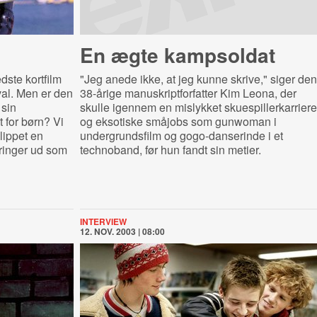
En ægte kampsoldat
dste kortfilm
"Jeg anede ikke, at jeg kunne skrive," siger den
al. Men er den
38-årige manuskriptforfatter Kim Leona, der
 sin
skulle igennem en mislykket skuespillerkarriere
 for børn? Vi
og eksotiske småjobs som gunwoman i
lippet en
undergrundsfilm og gogo-danserinde i et
ringer ud som
technoband, før hun fandt sin metier.
INTERVIEW
12. NOV. 2003 | 08:00