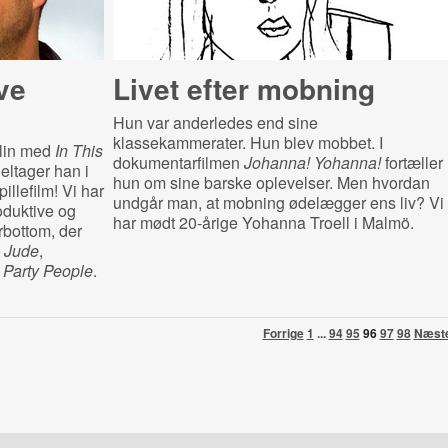
ve
Livet efter mobning
Hun var anderledes end sine
klassekammerater. Hun blev mobbet. I
lin med
In This
dokumentarfilmen
Johanna! Yohanna!
fortæller
deltager han i
hun om sine barske oplevelser. Men hvordan
llefilm! Vi har
undgår man, at mobning ødelægger ens liv? Vi
duktive og
har mødt 20-årige Yohanna Troell i Malmö.
rbottom, der
m
Jude
,
 Party People
.
Forrige
1
...
94
95
96
97
98
Næst