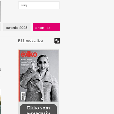
awards 2025
shortlist
RSS-feed / artikler
e