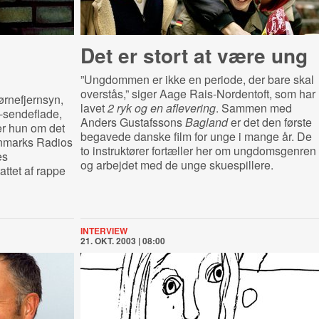
Det er stort at være ung
”Ungdommen er ikke en periode, der bare skal
overstås,” siger Aage Rais-Nordentoft, som har
rnefjernsyn,
lavet
2 ryk og en aflevering
. Sammen med
-sendeflade,
Anders Gustafssons
Bagland
er det den første
ler hun om det
begavede danske film for unge i mange år. De
Danmarks Radios
to instruktører fortæller her om ungdomsgenren
es
og arbejdet med de unge skuespillere.
ttet af rappe
INTERVIEW
21. OKT. 2003 | 08:00