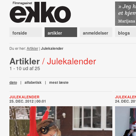
forside
artikler
anmeldelser
blogs
Du er her:
Artikler
|
Julekalender
Artikler
/ Julekalender
1 - 10 ud af 25
dato
|
alfabetisk
|
mest læste
JULEKALENDER
JULEKALE
25. DEC. 2012 | 00:01
24. DEC. 201