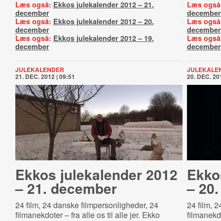
Læs også:
Ekkos julekalender 2012 – 21.
Læs også
december
december
Læs også:
Ekkos julekalender 2012 – 20.
Læs også
december
december
Læs også:
Ekkos julekalender 2012 – 19.
Læs også
december
december
JULEKALENDER
JULEKALE
21. DEC. 2012 | 09:51
20. DEC. 201
Ekkos julekalender 2012
Ekko
– 21. december
– 20
24 film, 24 danske filmpersonligheder, 24
24 film, 
filmanekdoter – fra alle os til alle jer. Ekko
filmanekdo