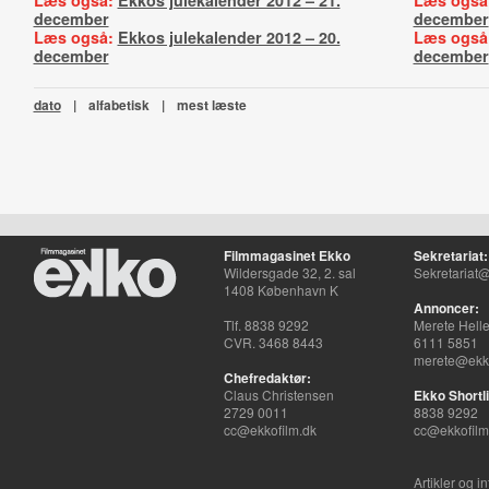
Læs også:
Ekkos julekalender 2012 – 21.
Læs også
december
december
Læs også:
Ekkos julekalender 2012 – 20.
Læs også
december
december
dato
|
alfabetisk
|
mest læste
Filmmagasinet Ekko
Sekretariat:
Wildersgade 32, 2. sal
Sekretariat@
1408 København K
Annoncer:
Tlf. 8838 9292
Merete Hell
CVR. 3468 8443
6111 5851
merete@ekko
Chefredaktør:
Claus Christensen
Ekko Shortli
2729 0011
8838 9292
cc@ekkofilm.dk
cc@ekkofilm
Artikler og i