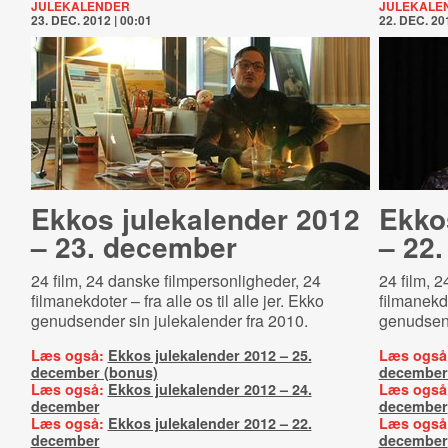
JULEKALENDER
JULEKALE
23. DEC. 2012 | 00:01
22. DEC. 201
Ekkos julekalender 2012
Ekko
– 23. december
– 22
24 film, 24 danske filmpersonligheder, 24
24 film, 
filmanekdoter – fra alle os til alle jer. Ekko
filmanekdo
genudsender sin julekalender fra 2010.
genudsend
Læs også:
Ekkos julekalender 2012 – 25.
Læs også
december (bonus)
december
Læs også:
Ekkos julekalender 2012 – 24.
Læs også
december
december
Læs også:
Ekkos julekalender 2012 – 22.
Læs også
december
december