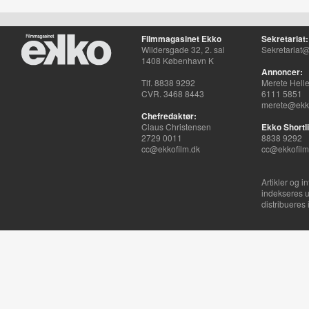
Filmmagasinet Ekko
Sekretariat:
Wildersgade 32, 2. sal
Sekretariat@
1408 København K
Annoncer:
Tlf. 8838 9292
Merete Hell
CVR. 3468 8443
6111 5851
merete@ekko
Chefredaktør:
Claus Christensen
Ekko Shortli
2729 0011
8838 9292
cc@ekkofilm.dk
cc@ekkofilm
Artikler og i
indekseres u
distribueres