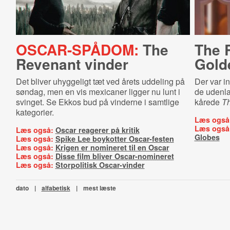
OSCAR-SPÅDOM:
The
The 
Revenant vinder
Gold
Det bliver uhyggeligt tæt ved årets uddeling på
Der var i
søndag, men en vis mexicaner ligger nu lunt i
de udenla
svinget. Se Ekkos bud på vinderne i samtlige
kårede
T
kategorier.
Læs også
Læs også
Læs også:
Oscar reagerer på kritik
Globes
Læs også:
Spike Lee boykotter Oscar-festen
Læs også:
Krigen er nomineret til en Oscar
Læs også:
Disse film bliver Oscar-nomineret
Læs også:
Storpolitisk Oscar-vinder
dato
|
alfabetisk
|
mest læste