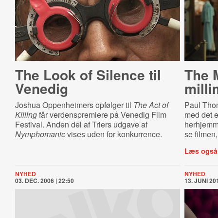
The Look of Silence til
The M
Venedig
milli
Joshua Oppenheimers opfølger til
The Act of
Paul Tho
Killing
får verdenspremiere på Venedig Film
med det 
Festival. Anden del af Triers udgave af
herhjemme
Nymphomanic
vises uden for konkurrence.
se filmen,
Læs også
NYHED
NYHED
03. DEC. 2006 | 22:50
13. JUNI 201