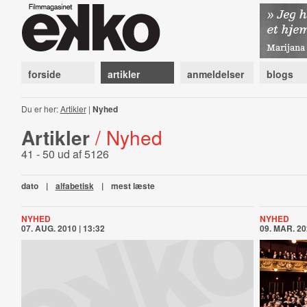
forside
artikler
anmeldelser
blogs
Du er her:
Artikler
|
Nyhed
Artikler
/ Nyhed
41 - 50 ud af 5126
dato
|
alfabetisk
|
mest læste
NYHED
NYHED
07. AUG. 2010 | 13:32
09. MAR. 20