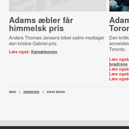
Adams æbler får
Adam
himmelsk pris
Toro
Anders Thomas Jensens bibel-satire modtager
Den kriti
den kristne Gabriel-pris
.
anmeldels
Toronto.
Læs også:
Kamæleonen
Læs også
brødrene
Læs også
Læs også
Læs også
dato
|
alfabetisk
|
mest læste