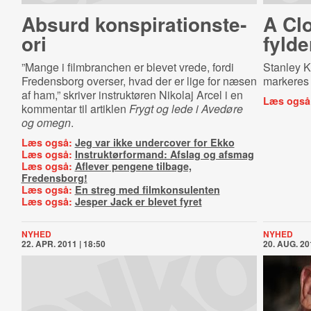
Absurd kon­spira­tions­te­
A Cl
o­ri
fyld
”Mange i filmbranchen er blevet vrede, fordi
Stanley K
Fredensborg overser, hvad der er lige for næsen
markeres 
af ham,” skriver instruktøren Nikolaj Arcel i en
Læs også
kommentar til artiklen
Frygt og lede i Avedøre
og omegn
.
Læs også:
Jeg var ikke undercover for Ekko
Læs også:
Instruktørformand: Afslag og afsmag
Læs også:
Aflever pengene tilbage,
Fredensborg!
Læs også:
En streg med filmkonsulenten
Læs også:
Jesper Jack er blevet fyret
NYHED
NYHED
22. APR. 2011 | 18:50
20. AUG. 20