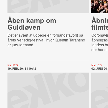
Åben kamp om
Åbni
Guldløven
filmf
Det er svært at udpege en forhåndsfavorit på
Coronaviru
årets Venedig-festival, hvor Quentin Tarantino
åbningsga
er jury-formand.
landets bi
der har o
NYHED
NYHED
19. FEB. 2011 | 10:42
02. JUNI 201