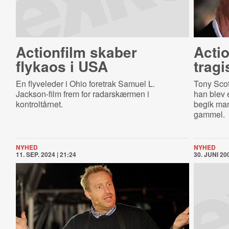
Actionfilm skaber
Acti
flykaos i USA
tragi
En flyveleder i Ohio foretrak Samuel L.
Tony Scott
Jackson-film frem for radarskærmen i
han blev e
kontroltårnet.
begik ma
gammel.
NYHED
NYHED
11. SEP. 2024 | 21:24
30. JUNI 200