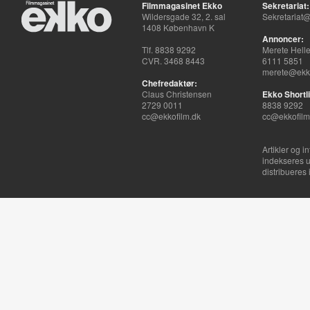
Filmmagasinet Ekko
Sekretariat:
Wildersgade 32, 2. sal
Sekretariat@
1408 København K
Annoncer:
Tlf. 8838 9292
Merete Hell
CVR. 3468 8443
6111 5851
merete@ekko
Chefredaktør:
Claus Christensen
Ekko Shortli
2729 0011
8838 9292
cc@ekkofilm.dk
cc@ekkofilm
Artikler og i
indekseres u
distribueres