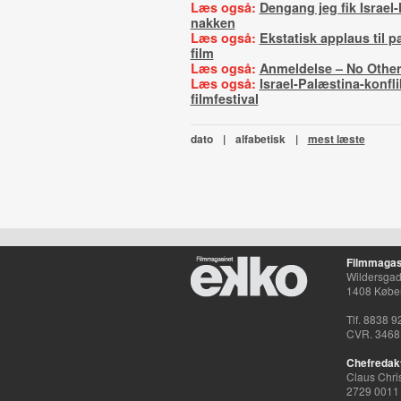
Læs også:
Dengang jeg fik Israel
nakken
Læs også:
Ekstatisk applaus til 
film
Læs også:
Anmeldelse – No Othe
Læs også:
Israel-Palæstina-konfl
filmfestival
dato
|
alfabetisk
|
mest læste
Filmmagas
Wildersgade
1408 Købe
Tlf. 8838 9
CVR. 3468
Chefredak
Claus Chri
2729 0011