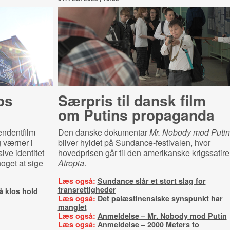
ps
Særpris til dansk film
om Putins propaganda
endentfilm
Den danske dokumentar
Mr. Nobody mod Putin
 værner i
bliver hyldet på Sundance-festivalen, hvor
ive identitet
hovedprisen går til den amerikanske krigssatire
noget at sige
Atropia
.
Læs også:
Sundance slår et stort slag for
transrettigheder
 klos hold
Læs også:
Det palæstinensiske synspunkt har
manglet
Læs også:
Anmeldelse – Mr. Nobody mod Putin
Læs også:
Anmeldelse – 2000 Meters to