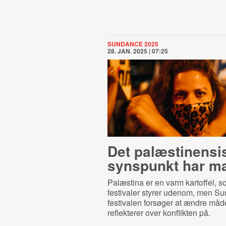
SUNDANCE 2025
28. JAN. 2025 | 07:25
Det palæsti­nen­si
synspunkt har ma
Palæstina er en varm kartoffel, s
festivaler styrer udenom, men S
festivalen forsøger at ændre måde
reflekterer over konflikten på.