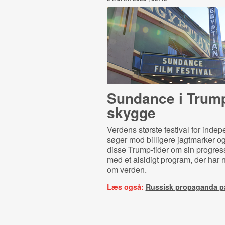
Sundance i Trum
skygge
Verdens største festival for indep
søger mod billigere jagtmarker og
disse Trump-tider om sin progress
med et alsidigt program, der har 
om verden.
Læs også:
Russisk propaganda på