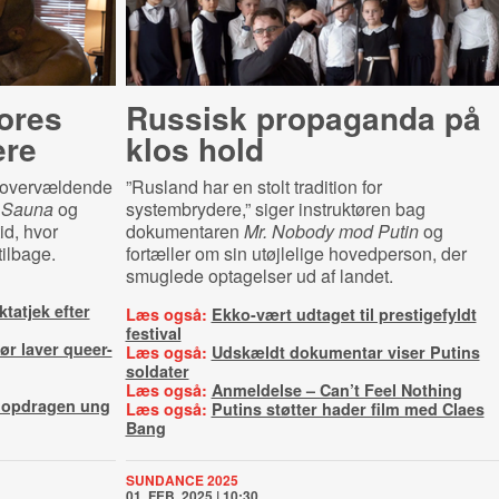
vores
Russisk propaganda på
ere
klos hold
n overvældende
”Rusland har en stolt tradition for
m
Sauna
og
systembrydere,” siger instruktøren bag
id, hvor
dokumentaren
Mr. Nobody mod Putin
og
tilbage.
fortæller om sin utøjlelige hovedperson, der
smuglede optagelser ud af landet.
tatjek efter
Læs også:
Ekko-vært udtaget til prestigefyldt
festival
ør laver queer-
Læs også:
Udskældt dokumentar viser Putins
soldater
Læs også:
Anmeldelse – Can’t Feel Nothing
elopdragen ung
Læs også:
Putins støtter hader film med Claes
Bang
SUNDANCE 2025
01. FEB. 2025 | 10:30