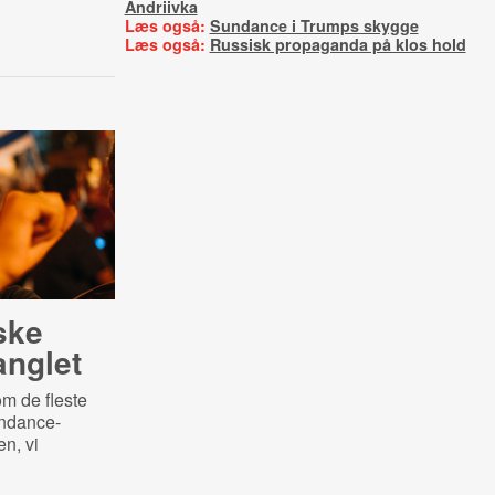
Andriivka
Læs også:
Sundance i Trumps skygge
Læs også:
Russisk propaganda på klos hold
­ske
nglet
om de fleste
undance-
n, vi