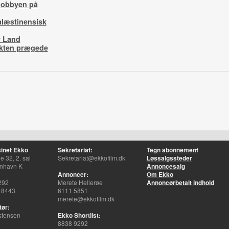
-lobbyen på
palæstinensisk
r Land
ikten prægede
inet Ekko
Sekretariat:
Tegn abonnement
 32, 2. sal
Sekretariat@ekkofilm.dk
Løssalgssteder
nhavn K
Annoncesalg
Annoncer:
Om Ekko
292
Merete Hellerøe
Annoncørbetalt indhold
 8443
6111 5851
merete@ekkofilm.dk
tør:
stensen
Ekko Shortlist:
8838 9292