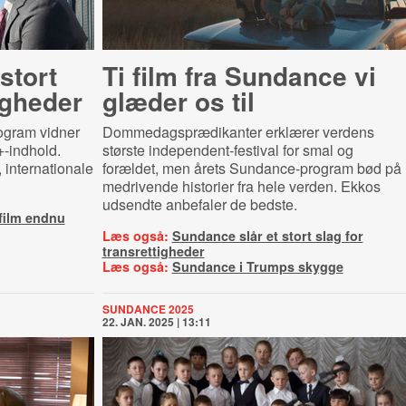
stort
Ti film fra Sundance vi
ig­he­der
glæder os til
ogram vidner
Dommedagsprædikanter erklærer verdens
+-indhold.
største independent-festival for smal og
 internationale
forældet, men årets Sundance-program bød på
medrivende historier fra hele verden. Ekkos
udsendte anbefaler de bedste.
film endnu
Læs også:
Sundance slår et stort slag for
transrettigheder
Læs også:
Sundance i Trumps skygge
SUNDANCE 2025
22. JAN. 2025 | 13:11