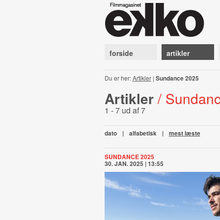
forside
artikler
Du er her:
Artikler
|
Sundance 2025
Artikler
/ Sundan
1 - 7 ud af 7
dato
|
alfabetisk
|
mest læste
SUNDANCE 2025
30. JAN. 2025 | 13:55