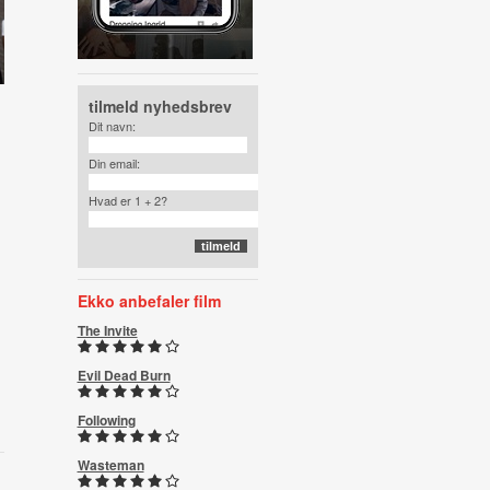
tilmeld nyhedsbrev
Dit navn:
Din email:
Hvad er 1 + 2?
Ekko anbefaler film
The Invite
Evil Dead Burn
Following
Wasteman