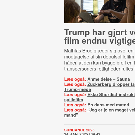
Trump har gjort 
film endnu vigtig
Mathias Broe glæder sig over e
modtagelse af sin debutspillefil
håber, at den kan bygge bro i en t
transpersoners rettigheder rulles 
Læs også:
Anmeldelse – Sauna
Læs også:
Zuckerberg dropper fak
Trump-møde
Læs også:
Ekko Shortlist-instrukt
spillefilm
Læs også:
En dans med mænd
Læs også:
”Jeg er jo en meget v
mand”
SUNDANCE 2025
24. JAN. 2025 | 09:42