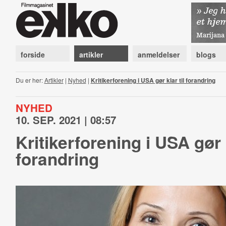
forside
artikler
anmeldelser
blogs
Du er her:
Artikler
|
Nyhed
|
Kritikerforening i USA gør klar til forandring
NYHED
10. SEP. 2021 | 08:57
Kritikerforening i USA gør k
forandring