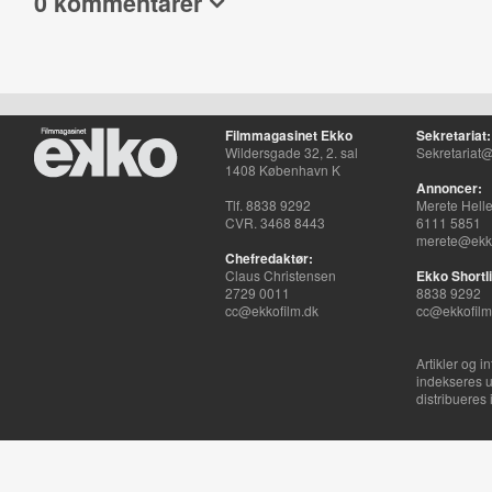
0 kommentarer
Filmmagasinet Ekko
Sekretariat:
Wildersgade 32, 2. sal
Sekretariat@
1408 København K
Annoncer:
Tlf. 8838 9292
Merete Hell
CVR. 3468 8443
6111 5851
merete@ekko
Chefredaktør:
Claus Christensen
Ekko Shortli
2729 0011
8838 9292
cc@ekkofilm.dk
cc@ekkofilm
Artikler og i
indekseres u
distribueres