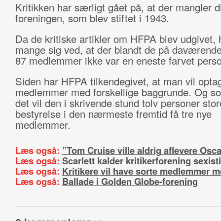
Kritikken har særligt gået på, at der mangler di
foreningen, som blev stiftet i 1943.
Da de kritiske artikler om HFPA blev udgivet,
mange sig ved, at der blandt de på daværende
87 medlemmer ikke var en eneste farvet perso
Siden har HFPA tilkendegivet, at man vil optag
medlemmer med forskellige baggrunde. Og so
det vil den i skrivende stund tolv personer stor
bestyrelse i den nærmeste fremtid få tre nye
medlemmer.
Læs også:
”Tom Cruise ville aldrig aflevere Osca
Læs også:
Scarlett kalder kritikerforening sexist
Læs også:
Kritikere vil have sorte medlemmer 
Læs også:
Ballade i Golden Globe-forening