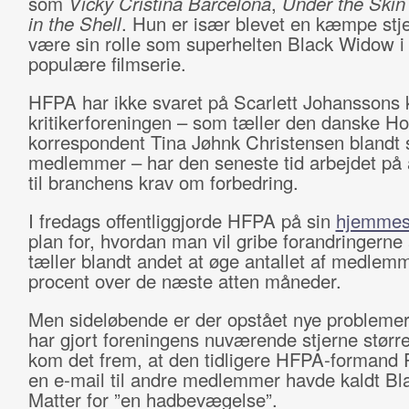
som
Vicky Cristina Barcelona
,
Under the Skin
in the Shell
. Hun er især blevet en kæmpe stje
være sin rolle som superhelten Black Widow i
populære filmserie.
HFPA har ikke svaret på Scarlett Johanssons k
kritikerforeningen – som tæller den danske H
korrespondent Tina Jøhnk Christensen blandt 
medlemmer – har den seneste tid arbejdet på 
til branchens krav om forbedring.
I fredags offentliggjorde HFPA på sin
hjemmes
plan for, hvordan man vil gribe forandringerne
tæller blandt andet at øge antallet af medle
procent over de næste atten måneder.
Men sideløbende er der opstået nye problemer
har gjort foreningens nuværende stjerne større.
kom det frem, at den tidligere HFPA-formand P
en e-mail til andre medlemmer havde kaldt Bl
Matter for ”en hadbevægelse”.