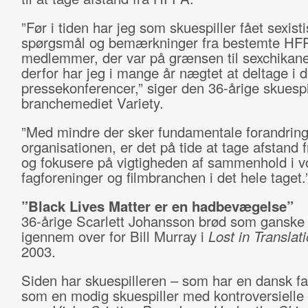
”Før i tiden har jeg som skuespiller fået sexist
spørgsmål og bemærkninger fra bestemte HF
medlemmer, der var på grænsen til sexchikan
derfor har jeg i mange år nægtet at deltage i 
pressekonferencer,” siger den 36-årige skuespil
branchemediet Variety.
”Med mindre der sker fundamentale forandring
organisationen, er det på tide at tage afstand
og fokusere på vigtigheden af sammenhold i v
fagforeninger og filmbranchen i det hele taget.
”Black Lives Matter er en hadbevægelse”
36-årige Scarlett Johansson brød som ganske
igennem over for Bill Murray i
Lost in Translat
2003.
Siden har skuespilleren – som har en dansk far
som en modig skuespiller med kontroversielle ro