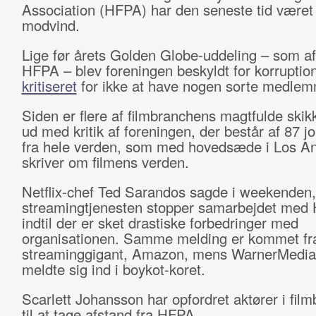
Association (HFPA) har den seneste tid været 
modvind.
Lige før årets Golden Globe-uddeling – som af
HFPA – blev foreningen beskyldt for korruptio
kritiseret
for ikke at have nogen sorte medlem
Siden er flere af filmbranchens magtfulde skik
ud med kritik af foreningen, der består af 87 jo
fra hele verden, som med hovedsæde i Los A
skriver om filmens verden.
Netflix-chef Ted Sarandos sagde i weekenden,
streamingtjenesten stopper samarbejdet med
indtil der er sket drastiske forbedringer med
organisationen. Samme melding er kommet fr
streaminggigant, Amazon, mens WarnerMedi
meldte sig ind i boykot-koret.
Scarlett Johansson har opfordret aktører i fil
til at tage afstand fra HFPA.