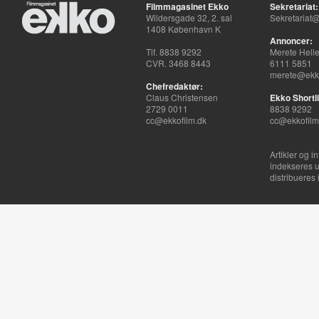
Filmmagasinet Ekko
Sekretariat:
Wildersgade 32, 2. sal
Sekretariat@
1408 København K
Annoncer:
Tlf. 8838 9292
Merete Hell
CVR. 3468 8443
6111 5851
merete@ekko
Chefredaktør:
Claus Christensen
Ekko Shortli
2729 0011
8838 9292
cc@ekkofilm.dk
cc@ekkofilm
Artikler og i
indekseres u
distribueres