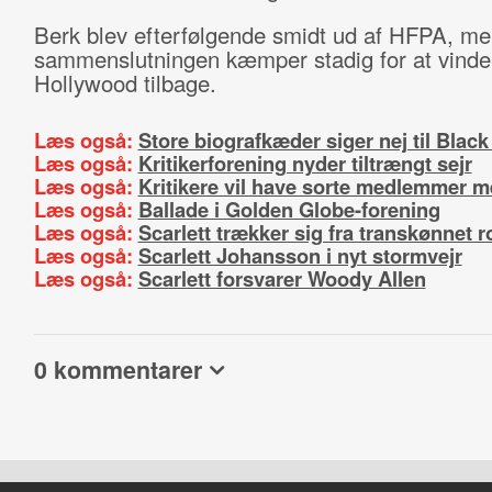
Berk blev efterfølgende smidt ud af HFPA, m
sammenslutningen kæmper stadig for at vinde t
Hollywood tilbage.
Læs også:
Store biografkæder siger nej til Blac
Læs også:
Kritikerforening nyder tiltrængt sejr
Læs også:
Kritikere vil have sorte medlemmer 
Læs også:
Ballade i Golden Globe-forening
Læs også:
Scarlett trækker sig fra transkønnet ro
Læs også:
Scarlett Johansson i nyt stormvejr
Læs også:
Scarlett forsvarer Woody Allen
0 kommentarer