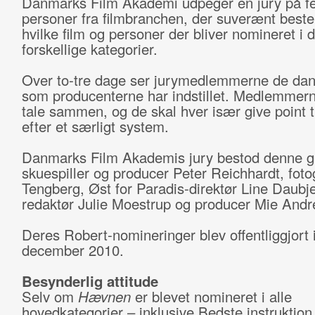
Danmarks Film Akademi udpeger en jury på f
personer fra filmbranchen, der suverænt best
hvilke film og personer der bliver nomineret i 
forskellige kategorier.
Over to-tre dage ser jurymedlemmerne de dans
som producenterne har indstillet. Medlemmer
tale sammen, og de skal hver især give point ti
efter et særligt system.
Danmarks Film Akademis jury bestod denne g
skuespiller og producer Peter Reichhardt, foto
Tengberg, Øst for Paradis-direktør Line Daubj
redaktør Julie Moestrup og producer Mie Andr
Deres Robert-nomineringer blev offentliggjort 
december 2010.
Besynderlig attitude
Selv om
Hævnen
er blevet nomineret i alle
hovedkategorier – inklusive Bedste instruktio