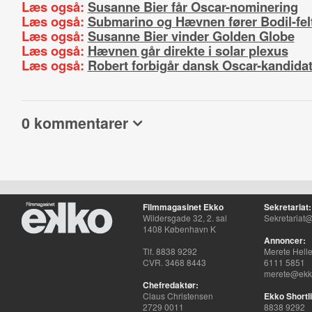
Læs også:
Susanne Bier får Oscar-nominering
Læs også:
Submarino og Hævnen fører Bodil-fel
Læs også:
Susanne Bier vinder Golden Globe
Læs også:
Hævnen går direkte i solar plexus
Læs også:
Robert forbigår dansk Oscar-kandida
0 kommentarer
Filmmagasinet Ekko
Sekretariat:
Wildersgade 32, 2. sal
Sekretariat@
1408 København K
Annoncer:
Tlf. 8838 9292
Merete Hell
CVR. 3468 8443
6111 5851
merete@ekko
Chefredaktør:
Claus Christensen
Ekko Shortli
2729 0011
8838 9292