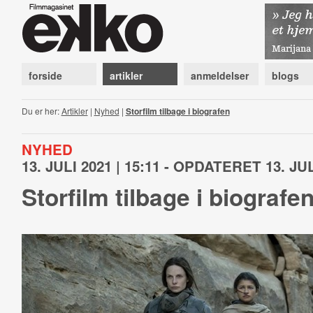
forside
artikler
anmeldelser
blogs
Du er her:
Artikler
|
Nyhed
|
Storfilm tilbage i biografen
NYHED
13. JULI 2021 | 15:11 - OPDATERET 13. JUL
Storfilm tilbage i biografe