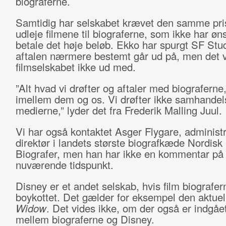
biograferne.
Samtidig har selskabet krævet den samme pris
udleje filmene til biograferne, som ikke har øn
betale det høje beløb. Ekko har spurgt SF Stu
aftalen nærmere bestemt går ud på, men det v
filmselskabet ikke ud med.
”Alt hvad vi drøfter og aftaler med biograferne,
imellem dem og os. Vi drøfter ikke samhandels
medierne,” lyder det fra Frederik Malling Juul.
Vi har også kontaktet Asger Flygare, administ
direktør i landets største biografkæde Nordisk
Biografer, men han har ikke en kommentar på
nuværende tidspunkt.
Disney er et andet selskab, hvis film biografer
boykottet. Det gælder for eksempel den aktue
Widow
. Det vides ikke, om der også er indgået
mellem biograferne og Disney.