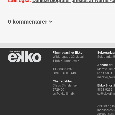
Læs også:
Danske biografer presset af Warner-
0 kommentarer
Filmmagasinet Ekko
Sekretariat:
Wildersgade 32, 2. sal
Sekretariat@
1408 København K
Annoncer:
Tlf. 8838 9292
Merete Hell
CVR. 3468 8443
6111 5851
merete@ekko
Chefredaktør:
Claus Christensen
Ekko Shortli
2729 0011
8838 9292
cc@ekkofilm.dk
cc@ekkofilm
Artikler og i
indekseres u
distribueres