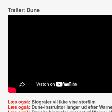
Trailer: Dune
Læs også:
Biografer vil ikke vise storfilm
Læs også:
Dune-instruktør langer ud efter Warne