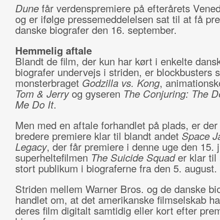
Dune
får verdenspremiere på efterårets Venedi
og er ifølge pressemeddelelsen sat til at få pr
danske biografer den 16. september.
Hemmelig aftale
Blandt de film, der kun har kørt i enkelte dans
biografer undervejs i striden, er blockbusters
monsterbraget
Godzilla vs. Kong
, animations
Tom & Jerry
og gyseren
The Conjuring: The D
Me Do It
.
Men med en aftale forhandlet på plads, er der
bredere premiere klar til blandt andet
Space J
Legacy
, der får premiere i denne uge den 15. j
superheltefilmen
The Suicide Squad
er klar ti
stort publikum i biograferne fra den 5. august.
Striden mellem Warner Bros. og de danske bio
handlet om, at det amerikanske filmselskab ha
deres film digitalt samtidig eller kort efter pre