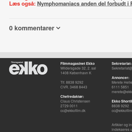
Læs også:
Nymphomaniacs anden del forbudt i
0 kommentarer
Filmmagasinet Ekko
Sekretariat:
Wildersgade 32, 2. sal
Sekretariat@
1408 København K
Annoncer:
Tlf. 8838 9292
Merete Hell
CVR. 3468 8443
6111 5851
merete@ekko
Chefredaktør:
Claus Christensen
Ekko Shortli
2729 0011
8838 9292
cc@ekkofilm.dk
cc@ekkofilm
Artikler og i
indekseres u