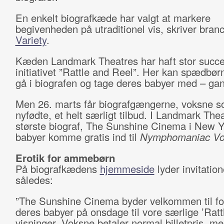
En enkelt biografkæde har valgt at markere
begivenheden på utraditionel vis, skriver bran
Variety
.
Kæden Landmark Theatres har haft stor succ
initiativet ”Rattle and Reel”. Her kan spædbør
gå i biografen og tage deres babyer med – gan
Men 26. marts får biografgængerne, voksne 
nyfødte, et helt særligt tilbud. I Landmark The
største biograf, The Sunshine Cinema i New Y
babyer komme gratis ind til
Nymphomaniac Vol
Erotik for ammebørn
På biografkædens
hjemmeside
lyder invitatio
således:
”The Sunshine Cinema byder velkommen til fo
deres babyer på onsdage til vore særlige ’Ratt
visninger. Voksne betaler normal billetpris, me