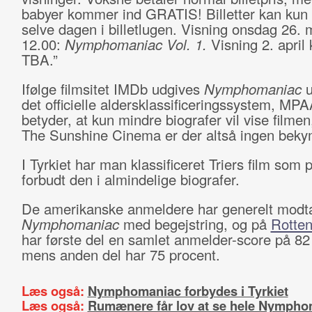
babyer kommer ind GRATIS! Billetter kan kun
selve dagen i billetlugen. Visning onsdag 26. m
12.00:
Nymphomaniac Vol. 1.
Visning 2. april 
TBA.”
Ifølge filmsitet IMDb udgives
Nymphomaniac
u
det officielle aldersklassificeringssystem, MP
betyder, at kun mindre biografer vil vise filmen
The Sunshine Cinema er der altså ingen beky
I Tyrkiet har man klassificeret Triers film som 
forbudt den i almindelige biografer.
De amerikanske anmeldere har generelt modt
Nymphomaniac
med begejstring, og på
Rotte
har første del en samlet anmelder-score på 82
mens anden del har 75 procent.
Læs også:
Nymphomaniac forbydes i Tyrkiet
Læs også:
Rumænere får lov at se hele Nympho