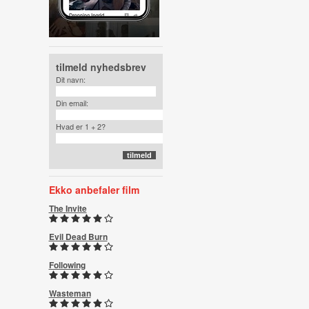
tilmeld nyhedsbrev
Dit navn:
Din email:
Hvad er 1 + 2?
Ekko anbefaler film
The Invite
Evil Dead Burn
Following
Wasteman