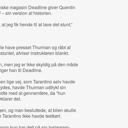
ikanske magasin Deadline giver Quentin
l
– sin version af historien.
 at jeg fik hende til at lave det stunt,”
lle have presset Thurman og råbt af
stuntet, afviser instruktøren blankt.
len, men jeg er ikke skyldig på den måde
siger han til Deadline.
en lige vej, som Tarantino selv havde
kydes, havde Thurman udtrykt sin
endte med at gennemføre, da ”hun
klarer det.
en, og man besluttede, at bilen skulle
 Tarantino ikke havde testkørt.
 som hun har delt på sin Instagram­-