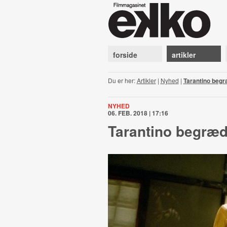
forside
artikler
Du er her:
Artikler
|
Nyhed
|
Tarantino beg
NYHED
06. FEB. 2018 | 17:16
Tarantino begræ