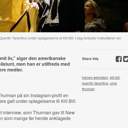
f Quentin Tarantino under optagelserne af
Kill Bill
. I dag fortryder instruktøren sin
i mit liv,” siger den amerikanske
Share this
lstunt, men han er utilfreds med
ere medier.
harvey weinstein
,
kill bill
,
quentin tarantino
,
uma
thurman
urman på sin Instagram-profil en
re galt under optagelserne til
Kill Bill
.
t interview, som Thurman gav til New
un som mange før hende anklagede