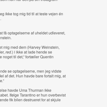
jeg ikke tog mig tid til at teste vejen én
.
 få optagelserne af uheldet udleveret,
nstein.
det mig med dem (Harvey Weinstein,
er,
red.
) i ikke at lade hende se
noget til det,” fortæller Quentin
hende se optagelserne, men jeg vidste
del af det. Hun havde bare fortalt mig, at
e.”
relse havde Uma Thurman ikke
abet. Ifølge Tarantino er hun overbevist
nde fik bilen destrueret for at skjule