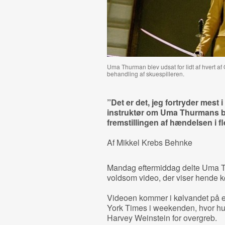
Uma Thurman blev udsat for lidt af hvert a
behandling af skuespilleren.
”Det er det, jeg fortryder mest 
instruktør om Uma Thurmans bi
fremstillingen af hændelsen i fl
Af Mikkel Krebs Behnke
Mandag eftermiddag delte Uma Th
voldsom video, der viser hende kø
Videoen kommer i kølvandet på e
York Times i weekenden, hvor h
Harvey Weinstein for overgreb.