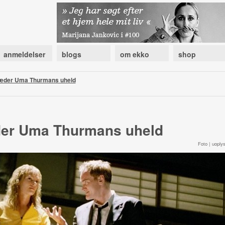
anmeldelser
blogs
om ekko
shop
ræder Uma Thurmans uheld
der Uma Thurmans uheld
Foto | uoplys