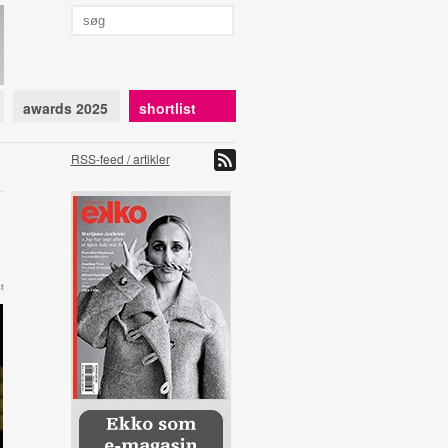
awards 2025
shortlist
RSS-feed / artikler
t