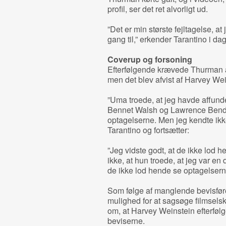
profil, ser det ret alvorligt ud.
”Det er min største fejltagelse, at 
gang til,” erkender Tarantino i dag
Coverup og forsoning
Efterfølgende krævede Thurman at
men det blev afvist af Harvey Wei
”Uma troede, at jeg havde affun
Bennet Walsh og Lawrence Bend
optagelserne. Men jeg kendte ikke 
Tarantino og fortsætter:
”Jeg vidste godt, at de ikke lod 
ikke, at hun troede, at jeg var en 
de ikke lod hende se optagelsern
Som følge af manglende bevisfø
mulighed for at sagsøge filmselsk
om, at Harvey Weinstein efterfølge
beviserne.