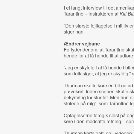
I et langt interview til det amer
Tarantino – instruktøren af
Kill Bil
”Den største fejltagelse i mit liv er,
siger han.
Ændrer vejbane
Forlydender om, at Tarantino sku
hende for at få hende til at udføre 
”Jeg er skyldig i at få hende i bi
som folk siger, at jeg er skyldig,” 
Thurman skulle køre en bil ud ad 
prøvekørt. Inden scenen skulle s
bekymring for stuntet. Men hun 
stolede på mig”, som Tarantino for
Optagelserne foregik sidst på dag
køre i den modsatte retning – som
Thurman kørte galt, og i videoen,