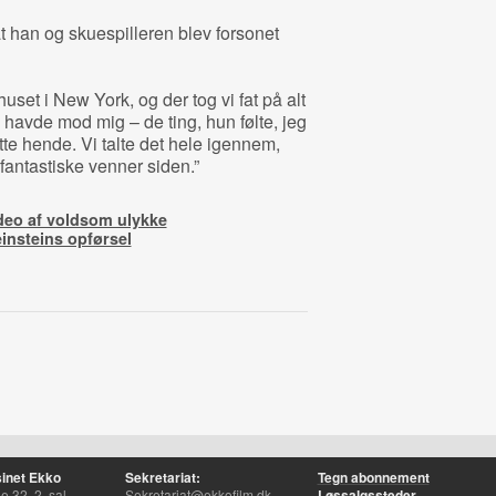
at han og skuespilleren blev forsonet
set i New York, og der tog vi fat på alt
un havde mod mig – de ting, hun følte, jeg
tte hende. Vi talte det hele igennem,
fantastiske venner siden.”
eo af voldsom ulykke
einsteins opførsel
inet Ekko
Sekretariat:
Tegn abonnement
 32, 2. sal
Sekretariat@ekkofilm.dk
Løssalgssteder