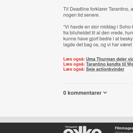
Til Deadline forklarer Tarantino, 
nogen tid senere.
”Vi havde en stor middag i Soho-hu
fra biluheldet til al den vrede, h
kunne have gjort bedre i at besky
lagde det bag os, og vi har været 
Læs også:
Uma Thurman deler vid
Læs også:
Tarantino kendte til W
Læs også:
Seje actionkvinder
0 kommentarer
Filmmagas
Wildersgade