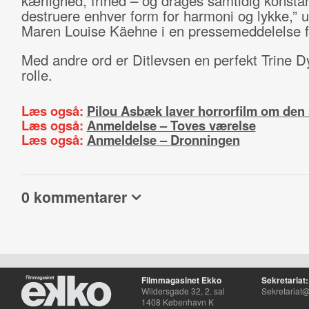
kærlighed, frihed – og drages samtidig konsta
destruere enhver form for harmoni og lykke,” u
Maren Louise Käehne i en pressemeddelelse f
Med andre ord er Ditlevsen en perfekt Trine D
rolle.
Læs også:
Pilou Asbæk laver horrorfilm om den 
Læs også:
Anmeldelse – Toves værelse
Læs også:
Anmeldelse – Dronningen
0 kommentarer
Filmmagasinet Ekko
Sekretariat:
Wildersgade 32, 2. sal
Sekretariat@
1408 København K