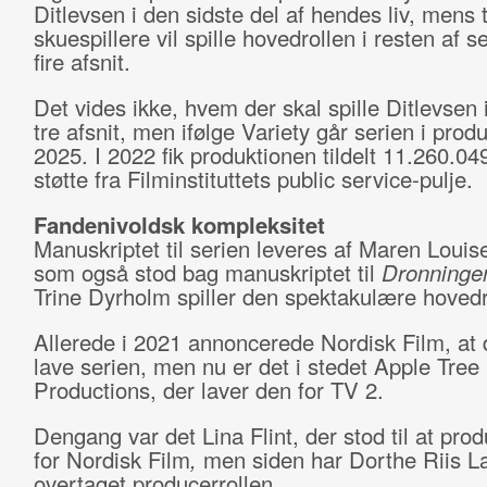
Ditlevsen i den sidste del af hendes liv, mens 
skuespillere vil spille hovedrollen i resten af se
fire afsnit.
Det vides ikke, hvem der skal spille Ditlevsen 
tre afsnit, men ifølge Variety går serien i produ
2025. I 2022 fik produktionen tildelt 11.260.049
støtte fra Filminstituttets public service-pulje.
Fandenivoldsk kompleksitet
Manuskriptet til serien leveres af Maren Loui
som også stod bag manuskriptet til
Dronninge
Trine Dyrholm spiller den spektakulære hovedr
Allerede i 2021 annoncerede Nordisk Film, at d
lave serien, men nu er det i stedet Apple Tree
Productions, der laver den for TV 2.
Dengang var det Lina Flint, der stod til at pro
for Nordisk Film
,
men siden har Dorthe Riis L
overtaget producerrollen.