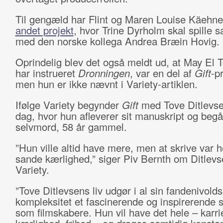
Til gengæld har Flint og Maren Louise Käehne 
andet projekt
, hvor Trine Dyrholm skal spille
med den norske kollega Andrea Bræin Hovig.
Oprindelig blev det også meldt ud, at May El 
har instrueret
Dronningen
, var en del af
Gift-
pr
men hun er ikke nævnt i Variety-artiklen.
Ifølge Variety begynder
Gift
med Tove Ditlevse
dag, hvor hun afleverer sit manuskript og begå
selvmord, 58 år gammel.
”Hun ville altid have mere, men at skrive var 
sande kærlighed,” siger Piv Bernth om Ditlevse
Variety.
”Tove Ditlevsens liv udgør i al sin fandenivold
kompleksitet et fascinerende og inspirerende s
som filmskabere. Hun vil have det hele – karri