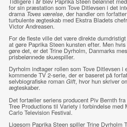
Tidligere i år blev Paprika Steen belønnet med
for sin præstation som Tove Ditlevsen i det in
drama
Toves værelse
, der handler om forfatte
turbulente ægteskab med Ekstra Bladets chefr
Victor Andreasen.
For de fleste ville det være direkte dumdristigt
at gøre Paprika Steen kunsten efter. Men hvi
gøre det, er det Trine Dyrholm, Danmarks mes
prisbelønnede skuespiller.
Dyrholm indtager rollen som Tove Ditlevsen i 
kommende TV 2-serie, der er baseret på forfa
selvbiografiske roman
Gift
, hvor hun skriver om
ægteskaber.
Det fortæller seriens producent Piv Bernth fra
Tree Productions til Variety i forbindelse med
Carlo Television Festival.
Ligesom Paprika Steen spiller Trine Dyrholm 