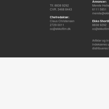
Annoncer:
Tlf. 8838 9292
Merete Hell
CVR. 3468 8443
6111 5851
merete@ekko
Chefredaktør:
Claus Christensen
Ekko Shortli
2729 0011
8838 9292
cc@ekkofilm.dk
cc@ekkofilm
Artikler og i
indekseres u
distribueres