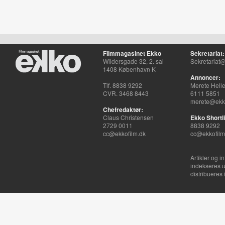
Filmmagasinet Ekko
Sekretariat:
Wildersgade 32, 2. sal
Sekretariat@
1408 København K
Annoncer:
Tlf. 8838 9292
Merete Hell
CVR. 3468 8443
6111 5851
merete@ekko
Chefredaktør:
Claus Christensen
Ekko Shortli
2729 0011
8838 9292
cc@ekkofilm.dk
cc@ekkofilm
Artikler og i
indekseres u
distribueres