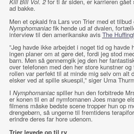
Kill Bill Vol. 2
for ti år siden, er karrieren gået
ad bakke.
Men et opkald fra Lars von Trier med et tilbud 
Nymphomaniac
fik hende ud af dvalen, fortæll
interview til den amerikanske avis
The Huffing
”Jeg havde ikke arbejdet i noget tid og havde h
ingen planer om at gøre det, fordi jeg stod med
barn. Men så gennemgik jeg den her fantastis
over telefonen med den her store kunstner og 
rollen var perfekt til at minde mig selv om alt d
elsker ved at spille skuespil,” siger Uma Thur
I
Nymphomaniac
spiller hun den forbitrede Mr
er konen til en af nymfomanen Joes mange els
filmens måske bedste scene tropper hun op me
drengebørn, så ungerne til fremtidens terapifo
erindre deres far hore udenom.
Trier levede op til ry