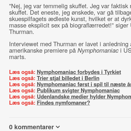
”Nej, jeg var temmelig skuffet. Jeg var faktisk r
skuffet. Det eneste, jeg ønskede, var gå tilbage
skuespilfagets ædleste kunst, hvilket er at dyr
masse eksplicit sex på biograflærredet!” sige
Thurman.
Interviewet med Thurman er lavet i anledning 
amerikanske premiere på
Nymphomaniac
i US
marts.
Læs også:
Nymphomaniac forbydes i Tyrkiet
Læs også:
Trier stjal billedet i Berlin
Læs også:
Nymphomaniac først i spil til næste å
Læs også:
Publikum svigter Nymphomaniac
Læs også:
Udenlandske medier hylder Nympho
Læs også:
Findes nymfomaner?
0 kommentarer