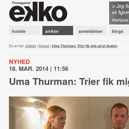
forside
artikler
anmeldelser
blogs
Du er her:
Artikler
|
Nyhed
|
Uma Thurman: Trier fik mig ud af dvalen
NYHED
18. MAR. 2014 | 11:56
Uma Thurman: Trier fik mi