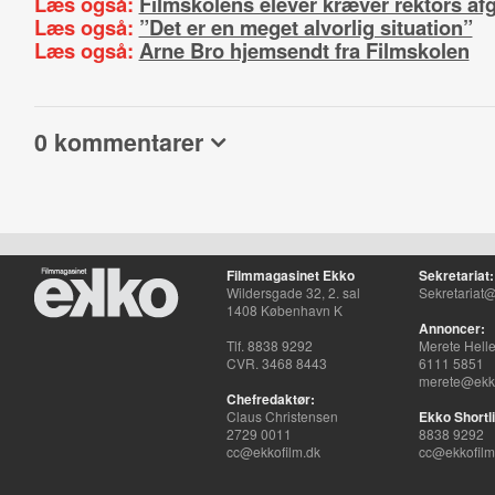
Læs også:
Filmskolens elever kræver rektors af
Læs også:
”Det er en meget alvorlig situation”
Læs også:
Arne Bro hjemsendt fra Filmskolen
0 kommentarer
Filmmagasinet Ekko
Sekretariat:
Wildersgade 32, 2. sal
Sekretariat@
1408 København K
Annoncer:
Tlf. 8838 9292
Merete Hell
CVR. 3468 8443
6111 5851
merete@ekko
Chefredaktør:
Claus Christensen
Ekko Shortli
2729 0011
8838 9292
cc@ekkofilm.dk
cc@ekkofilm