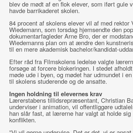
blev de mødt af en flok elever, som iført gule 
havde barrikaderet skolen.
84 procent af skolens elever vil af med rektor
Wiedemann, som torsdag hjemsendte den po
dokumentarfagleder Arne Bro, der er modstan
Wiedemanns plan om at ændre den kunstneris
til en mere akademisk bachelor/kandidat-udda
Efter råd fra Filmskolens ledelse valgte lærern
forsøge at forcere blokeringen. I stedet afholdt
møde ude i byen, og mødet har udmundet i en 
til skolens studerende og de ansatte.
Ingen holdning til elevernes krav
Lærerstabens tillidsrepræsentant, Christian Ba
underviser i animation, vil offentliggøre udtal
han slår fast, at lærerne har valgt at holde sig
konflikten.
”Vi vil gerne undervise. Det er det, vi er ansat t