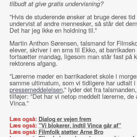
tilbudt at give gratis undervisning?
”Hvis de studerende ønsker at bruge deres tid 
undervist af andre mennesker, så står det dem f
Det har jeg ikke en holdning til.”
Martin Anthon Sørensen, talsmand for Filmsk
elever, skriver i en sms til Ekko, at barrikaden
fortsætter mandag, ligesom man står fast på 
rektorens afgang.
”Lærerne møder en barrikaderet skole i morg
samme ultimatum, som vi tidligere har udtalt i
pressemeddelelsen
,” lyder det fra talsmanden
tilføjer: ”Det har vi netop meddelt lærerne, de
Vinca.”
Læs også:
Dialog er vejen frem
Læs også:
”Vi blokerer, indtil Vinca går af”
Læs også:
Filmfolk støtter Arne Bro