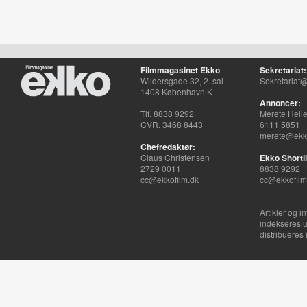
Filmmagasinet Ekko
Sekretariat:
Wildersgade 32, 2. sal
Sekretariat@
1408 København K
Annoncer:
Tlf. 8838 9292
Merete Hell
CVR. 3468 8443
6111 5851
merete@ekko
Chefredaktør:
Claus Christensen
Ekko Shortli
2729 0011
8838 9292
cc@ekkofilm.dk
cc@ekkofilm
Artikler og i
indekseres u
distribueres