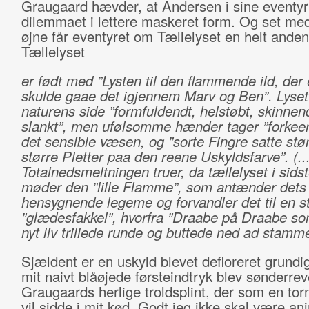
Graugaard hævder, at Andersen i sine eventyr
dilemmaet i lettere maskeret form. Og set me
øjne får eventyret om Tællelyset en helt anden 
Tællelyset
er født med
”Lysten til den flammende ild, der
skulde gaae det igjennem Marv og Ben”. Lyset 
naturens side ”formfuldendt, helstøbt, skinnen
slankt”, men ufølsomme hænder tager ”forkeert
det sensible væsen, og ”sorte Fingre satte stø
større Pletter paa den reene Uskyldsfarve”. (...
Totalnedsmeltningen truer, da tællelyset i sids
møder den ”lille Flamme”, som antænder dets
hensygnende legeme og forvandler det til en s
”glædesfakkel”, hvorfra ”Draabe på Draabe som 
nyt liv trillede runde og buttede ned ad stamm
Sjældent er en uskyld blevet defloreret grundi
mit naivt blåøjede førsteindtryk blev sønderreve
Graugaards herlige troldsplint, der som en torn 
vil sidde i mit kød. Godt jeg ikke skal være an