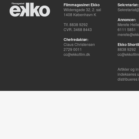
Filmmagasinet Ekko
Sekretariat:
Wildersgade 32, 2. sal
Sekretariat@
1408 København K
Annoncer:
Tlf. 8838 9292
Merete Hell
CVR. 3468 8443
6111 5851
merete@ekko
Chefredaktør:
Claus Christensen
Ekko Shortli
2729 0011
8838 9292
cc@ekkofilm.dk
cc@ekkofilm
Artikler og i
indekseres u
distribueres