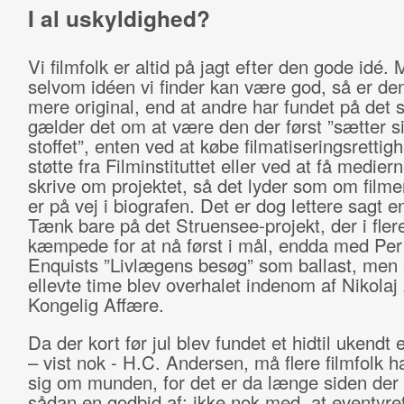
I al uskyldighed?
Vi filmfolk er altid på jagt efter den gode idé.
selvom idéen vi finder kan være god, så er den
mere original, end at andre har fundet på de
gælder det om at være den der først ”sætter s
stoffet”, enten ved at købe filmatiseringsrettigh
støtte fra Filminstituttet eller ved at få medierne
skrive om projektet, så det lyder som om filme
er på vej i biografen. Det er dog lettere sagt en
Tænk bare på det Struensee-projekt, der i fler
kæmpede for at nå først i mål, endda med Per
Enquists ”Livlægens besøg” som ballast, men
ellevte time blev overhalet indenom af Nikolaj
Kongelig Affære.
Da der kort før jul blev fundet et hidtil ukendt 
– vist nok - H.C. Andersen, må flere filmfolk h
sig om munden, for det er da længe siden der 
sådan en godbid af: ikke nok med, at eventyret