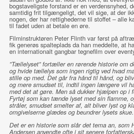
bogstaveligste forstand er en verdensnyhed, d
samtidig frit tilgængeligt, det vil sige, at der ik
nogen, der har rettighederne til stoffet – alle
til fadet uden at betale en øre.
Filminstruktøren Peter Flinth var først på aftr
fik generøs spalteplads da han meddelte, at ha
en internationalt gangbar tegnefilm over eventy
”Tællelyset” fortæller en rørende historie om d
og hvide tællelys som ingen rigtig ved hvad m
stille op med. Det går fra hånd til hånd, og bli
og mere smudset til, indtil ingen længere vil h
med det at gøre. Men så dukker hjælpen op i f
Fyrtøj som kan tænde lyset med sin flamme, o
stråler, smudset smelter af, alt bliver lyst og kl
omgivelserne glædes og beundrer lysets skue.
Det er en historie som slår det tema an, som 
Andersen anvendte ofte i sit senere forfatters