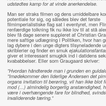
udstødtes kamp for at vinde anerkendelse.
Man ser straks filmen og dens umiddelbare k
potentiale for sig, og således blev det første
filmimperialistiske flag sat i eventyret, men Fli
renfærdige tolkning fik nu ikke lov til at stå al
blev få dage senere suppleret af Christian Gr
mere saftige udlægning i Politiken, hvor han g
lag dybere i den unge digters tilsyneladende 
skriblerier og finder en smuk
ejakulationsfanta
giver et interessant smugkik ind i datidens sek
kvababbelser. Eller som Graugaard skriver:
”Hvordan håndterede man i grunden en guldal
”Imødekommer den liderlige Andersen det pirr
organs invitation til berøring, vil han ikke blot 
mod (...) almindelig borgerlig anstændighed, h
være i overhængende fare for blindhed, svinds
invaliderende tæring.”