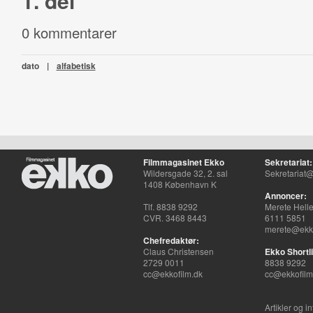
1. del
0 kommentarer
dato
|
alfabetisk
Filmmagasinet Ekko
Sekretariat:
Wildersgade 32, 2. sal
Sekretariat@
1408 København K
Annoncer:
Tlf. 8838 9292
Merete Hell
CVR. 3468 8443
6111 5851
merete@ekko
Chefredaktør:
Claus Christensen
Ekko Shortli
2729 0011
8838 9292
cc@ekkofilm.dk
cc@ekkofilm
Artikler og i