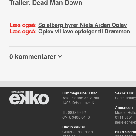
Trailer: Dead Man Down
Læs også:
Spielberg hyrer Niels Arden Oplev
Læs også:
Oplev vil lave opfølger til Drømmen
0 kommentarer
Filmmagasinet Ekko
Sekretariat:
Wildersgade 32, 2. sal
Sekretariat@
1408 København K
Annoncer:
Tlf. 8838 9292
Merete Hell
CVR. 3468 8443
6111 5851
merete@ekko
Chefredaktør:
Claus Christensen
Ekko Shortli