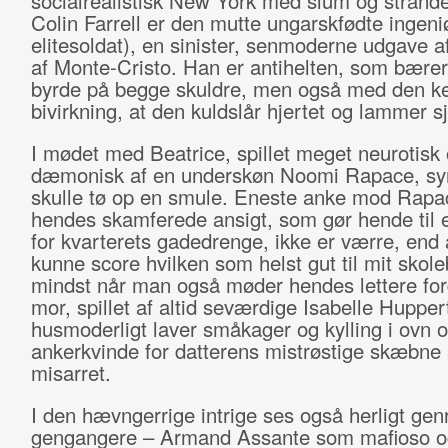
socialrealistisk New York med slum og strande
Colin Farrell er den mutte ungarskfødte ingeni
elitesoldat), en sinister, senmoderne udgave 
af Monte-Cristo. Han er antihelten, som bær
byrde på begge skuldre, men også med den k
bivirkning, at den kuldslår hjertet og lammer s
I mødet med Beatrice, spillet meget neurotisk
dæmonisk af en underskøn Noomi Rapace, sy
skulle tø op en smule. Eneste anke mod Rapac
hendes skamferede ansigt, som gør hende til 
for kvarterets gadedrenge, ikke er værre, end a
kunne score hvilken som helst gut til mit skole
mindst når man også møder hendes lettere fo
mor, spillet af altid seværdige Isabelle Hupper
husmoderligt laver småkager og kylling i ovn o
ankerkvinde for datterens mistrøstige skæbne
misarret.
I den hævngerrige intrige ses også herligt gen
gengangere – Armand Assante som mafioso o