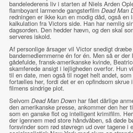
bandelederens liv i starten af Niels Arden Opl
flamboyant larmende gangsterfilm
Dead Man 
redningen er ikke kun en modig dåd, også en i
kalkulation fra Victors side. Han har nemlig si
dagsorden. Den hedder hævn, og den skal so
serveres iskold.
Af personlige årsager vil Victor snedigt dræbe
bandemedlemmerne én for én. Men så er der l
gådefulde, fransk-amerikanske kvinde, Beatri
skamferede ansigt i lejligheden overfor. Hun 
til en date, men også til noget helt andet, som
fortælles her, fordi det er en opfindsom skrue i
filmens sindrige plot.
Selvom
Dead Man Down
har fået dårlige anme
den amerikanske presse, ankommer den her til
som en ganske flot og intelligent krimifilm. He
der igennem med store håndvåben, så døde 
forsvinder som rød støvregn ud over tagene i 