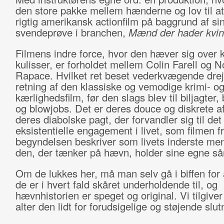
den store pakke mellem hænderne og lov til at
rigtig amerikansk actionfilm på baggrund af sin 
svendeprøve i branchen,
Mænd der hader kvin
Filmens indre force, hvor den hæver sig over k
kulisser, er forholdet mellem Colin Farell og 
Rapace. Hvilket ret beset vederkvægende dreje
retning af den klassiske og vemodige krimi- o
kærlighedsfilm, før den slags blev til biljagter,
og blowjobs. Det er deres douce og diskrete a
deres diabolske pagt, der forvandler sig til det
eksistentielle engagement i livet, som filmen f
begyndelsen beskriver som livets inderste me
den, der tænker på hævn, holder sine egne så
Om de lukkes her, må man selv gå i biffen for
de er i hvert fald skåret underholdende til, og
hævnhistorien er speget og original. Vi tilgiver
alter den lidt for forudsigelige og støjende slut