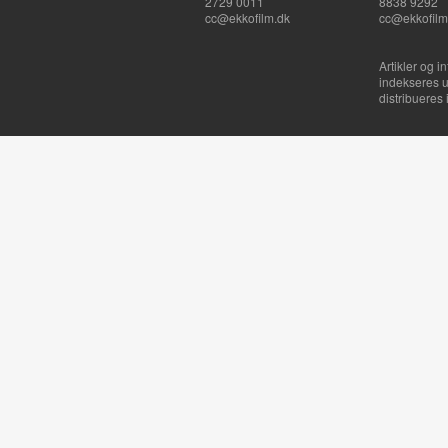
2729 0011
8838 9292
cc@ekkofilm.dk
cc@ekkofilm
Artikler og i
indekseres u
distribueres