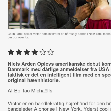
Colin Farell spiller Victor, som infiltrerer en hårdkogt bande i New York, me
der bor over for.
Niels Arden Oplevs amerikanske debut kom
Danmark med dårlige anmeldelser fra USA
faktisk er det en intelligent film med en sp
original hævnhistorie.
Af Bo Tao Michaëlis
Victor er en handlekraftig højrehånd for den br
bandeleder Alphonse i New York. Yderst cool 