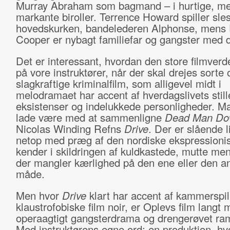
Murray Abraham som bagmand – i hurtige, m
markante biroller. Terrence Howard spiller sles
hovedskurken, bandelederen Alphonse, mens
Cooper er nybagt familiefar og gangster med d
Det er interessant, hvordan den store filmverd
på vore instruktører, når der skal drejes sorte 
slagkraftige kriminalfilm, som alligevel midt i
melodramaet har accent af hverdagslivets still
eksistenser og indelukkede personligheder. M
lade være med at sammenligne
Dead Man D
Nicolas Winding Refns
Drive
. Der er slående 
netop med præg af den nordiske ekspressioni
kender i skildringen af kuldkastede, mutte me
der mangler kærlighed på den ene eller den a
måde.
Men hvor
Drive
klart har accent af kammerspil
klaustrofobiske film noir, er Oplevs film langt 
operaagtigt gangsterdrama og drengerøvet ra
Med instruktørens egne ord: en produktion, hvo