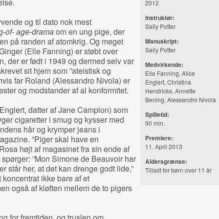
else.
2012
Instruktør:
yvende og til dato nok mest
Sally Potter
g-of- age-drama
om en ung pige, der
rden på randen af atomkrig. Og meget
Manuskript:
inger (Elle Fanning) er støbt over
Sally Potter
, der er født i 1949 og dermed selv var
Medvirkende:
krevet sit hjem som ”ateistisk og
Elle Fanning, Alice
 hvis far Roland (Alessandro Nivola) er
Englert, Christina
nifester og modstander af al konformitet.
Hendricks, Annette
Bening, Alessandro Nivola
 Englert, datter af Jane Campion) som
Spilletid:
ryger cigaretter i smug og kysser med
90 min.
ndens hår og krymper jeans i
agazine. ”Piger skal have en
Premiere:
11. April 2013
Rosa højt af magasinet fra sin ende af
sk spørger: ”Mon Simone de Beauvoir har
Aldersgrænse:
 står her, at det kan drenge godt lide,”
Tilladt for børn over 11 år
koncentrat ikke bare af et
en også af kløften mellem de to pigers
g for fremtiden, og truslen om