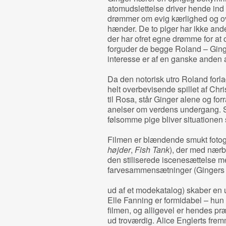
atomudslettelse driver hende ind 
drømmer om evig kærlighed og ov
hænder. De to piger har ikke andet
der har ofret egne drømme for at
forguder de begge Roland – Ging
interesse er af en ganske anden a
Da den notorisk utro Roland forla
helt overbevisende spillet af Chri
til Rosa, står Ginger alene og forr
anelser om verdens undergang. S
følsomme pige bliver situationen
Filmen er blændende smukt fotog
højder
,
Fish Tank
), der med nærbi
den stiliserede iscenesættelse
farvesammensætninger (Gingers r
ud af et modekatalog) skaber en u
Elle Fanning er formidabel – hun v
filmen, og alligevel er hendes pr
ud troværdig. Alice Englerts fre