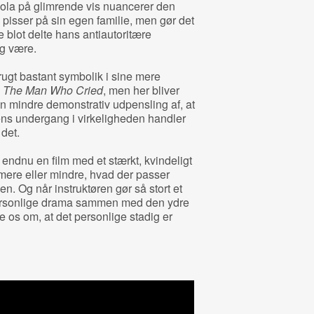
ola på glimrende vis nuancerer den
pisser på sin egen familie, men gør det
e blot delte hans antiautoritære
ig være.
rugt bastant symbolik i sine mere
g
The Man Who Cried
, men her bliver
. En mindre demonstrativ udpensling af, at
ns undergang i virkeligheden handler
det.
 endnu en film med et stærkt, kvindeligt
mere eller mindre, hvad der passer
n. Og når instruktøren gør så stort et
personlige drama sammen med den ydre
e os om, at det personlige stadig er