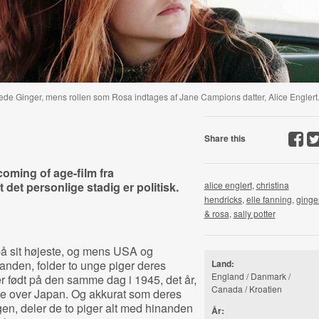
de Ginger, mens rollen som Rosa indtages af Jane Campions datter, Alice Englert
Share this
coming of age-film fra
t det personlige stadig er politisk.
alice englert
,
christina
hendricks
,
elle fanning
,
ginge
& rosa
,
sally potter
på sit højeste, og mens USA og
anden, folder to unge piger deres
Land:
England / Danmark /
r født på den samme dag i 1945, det år,
Canada / Kroatien
e over Japan. Og akkurat som deres
n, deler de to piger alt med hinanden
År: