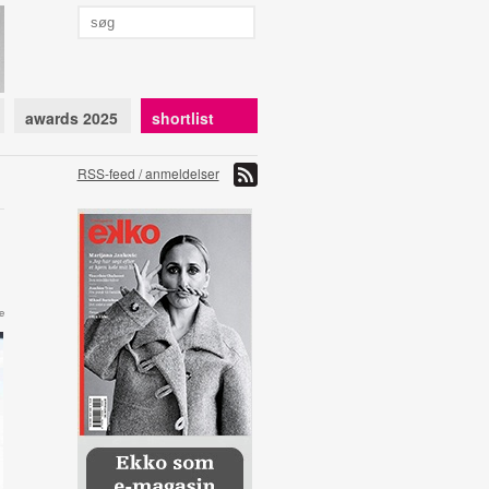
awards 2025
shortlist
RSS-feed / anmeldelser
e