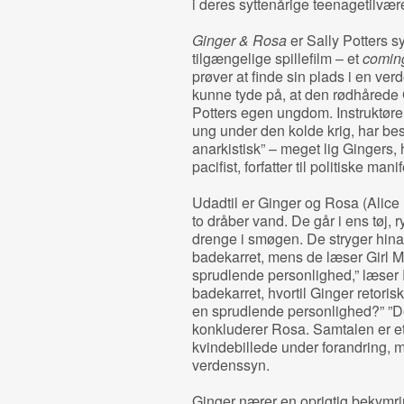
i deres syttenårige teenagetilvær
Ginger & Rosa
er Sally Potters s
tilgængelige spillefilm – et
comin
prøver at finde sin plads i en ve
kunne tyde på, at den rødhårede G
Potters egen ungdom. Instruktøren
ung under den kolde krig, har bes
anarkistisk” – meget lig Gingers,
pacifist, forfatter til politiske ma
Udadtil er Ginger og Rosa (Alice
to dråber vand. De går i ens tøj, 
drenge i smøgen. De stryger hina
badekarret, mens de læser Girl M
sprudlende personlighed,” læser 
badekarret, hvortil Ginger retori
en sprudlende personlighed?” ”Der
konkluderer Rosa. Samtalen er et 
kvindebillede under forandring, m
verdenssyn.
Ginger nærer en oprigtig bekymrin