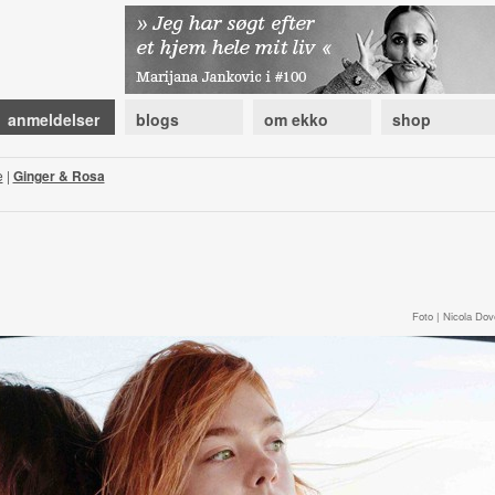
anmeldelser
blogs
om ekko
shop
e
|
Ginger & Rosa
Foto | Nicola Dov