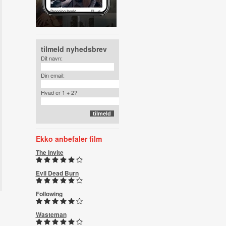
tilmeld nyhedsbrev
Dit navn:
Din email:
Hvad er 1 + 2?
Ekko anbefaler film
The Invite
Evil Dead Burn
Following
Wasteman