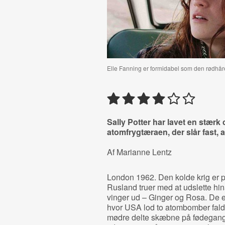
Elle Fanning er formidabel som den rødhåre
Sally Potter har lavet en stærk 
atomfrygtæraen, der slår fast, a
Af Marianne Lentz
London 1962. Den kolde krig er 
Rusland truer med at udslette hin
vinger ud – Ginger og Rosa. De e
hvor USA lod to atombomber fald
mødre delte skæbne på fødegange