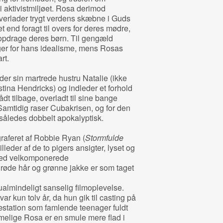
i aktivistmiljøet. Rosa derimod
erlader trygt verdens skæbne i Guds
 end foragt til overs for deres mødre,
 opdrage deres børn. Til gengæld
er for hans idealisme, mens Rosas
rt.
der sin martrede hustru Natalie (ikke
stina Hendricks) og indleder et forhold
ådt tilbage, overladt til sine bange
amtidig raser Cubakrisen, og for den
 således dobbelt apokalyptisk.
raferet af Robbie Ryan (
Stormfulde
lleder af de to pigers ansigter, lyset og
 med velkomponerede
øde hår og grønne jakke er som taget
almindeligt sanselig filmoplevelse.
ar kun tolv år, da hun gik til casting på
æstation som famlende teenager fuldt
mmelige Rosa er en smule mere flad i