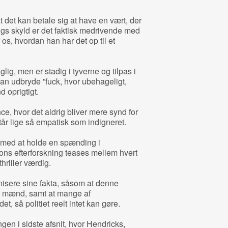
at det kan betale sig at have en vært, der
ngs skyld er det faktisk medrivende med
 os, hvordan han har det op til et
glig, men er stadig i tyverne og tilpas i
kan udbryde ”fuck, hvor ubehageligt,
 oprigtigt.
, hvor det aldrig bliver mere synd for
år lige så empatisk som indigneret.
med at holde en spænding i
ltons efterforskning teases mellem hvert
hriller værdig.
nisere sine fakta, såsom at denne
e mænd, samt at mange af
 så politiet reelt intet kan gøre.
ngen i sidste afsnit, hvor Hendricks,