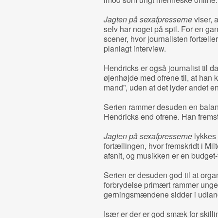
Jagten på sexafpresserne
viser, 
selv har noget på spil. For en ga
scener, hvor journalisten fortæller
planlagt interview.
Hendricks er også journalist til da
øjenhøjde med ofrene til, at han 
mand”, uden at det lyder andet end
Serien rammer desuden en balance
Hendricks end ofrene. Han fremst
Jagten på sexafpresserne
lykkes 
fortællingen, hvor fremskridt i Mi
afsnit, og musikken er en budget-t
Serien er desuden god til at orga
forbrydelse primært rammer ung
gerningsmændene sidder i udlandet,
Især er der er god smæk for skilli