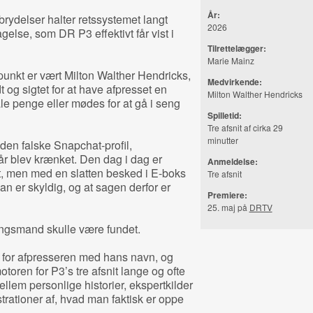
År:
rydelser halter retssystemet langt
2026
else, som DR P3 effektivt får vist i
Tilrettelægger:
Marie Mainz
nkt er vært Milton Walther Hendricks,
Medvirkende:
t og sigtet for at have afpresset en
Milton Walther Hendricks
ale penge eller mødes for at gå i seng
Spilletid:
Tre afsnit af cirka 29
minutter
 den falske Snapchat-profil,
 år blev krænket. Den dag i dag er
Anmeldelse:
t, men med en slatten besked i E-boks
Tre afsnit
han er skyldig, og at sagen derfor er
Premiere:
25. maj på
DRTV
ningsmand skulle være fundet.
re for afpresseren med hans navn, og
otoren for P3’s tre afsnit lange og ofte
lem personlige historier, ekspertkilder
strationer af, hvad man faktisk er oppe