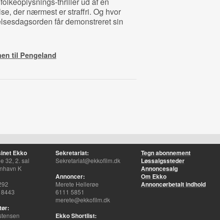
e folkeoplysnings-thriller ud af en
lse, der nærmest er straffri. Og hvor
sesdagsorden får demonstreret sin
en til Pengeland
inet Ekko
Sekretariat:
Tegn abonnement
 32, 2. sal
Sekretariat@ekkofilm.dk
Løssalgssteder
nhavn K
Annoncesalg
Annoncer:
Om Ekko
292
Merete Hellerøe
Annoncørbetalt indhold
 8443
6111 5851
merete@ekkofilm.dk
tør:
stensen
Ekko Shortlist: