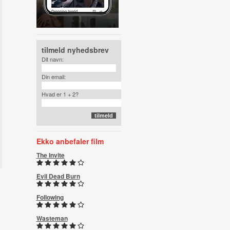
tilmeld nyhedsbrev
Dit navn:
Din email:
Hvad er 1 + 2?
Ekko anbefaler film
The Invite
Evil Dead Burn
Following
Wasteman