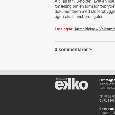
Alt i alt får P3-holdet lavet en lill
fortælling om en form for forbryde
dokumentaren med sin forebyggel
egen eksistensberettigelse.
Læs også:
Anmeldelse – Velkomm
0 kommentarer
Filmmagas
Wildersgade
1408 Købe
Tlf. 8838 9
CVR. 3468
Chefredak
Claus Chri