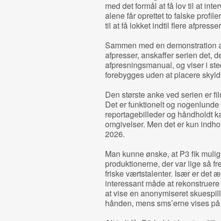
med det formål at få lov til at int
alene får oprettet to falske profi
til at få lokket indtil flere afpresse
Sammen med en demonstration af
afpresser, anskaffer serien det, de
afpresningsmanual, og viser i sted
forebygges uden at placere skyld
Den største anke ved serien er fil
Det er funktionelt og nogenlunde
reportagebilleder og håndholdt k
omgivelser. Men det er kun indhold
2026.
Man kunne ønske, at P3 fik mulighed
produktionerne, der var lige så 
friske værtstalenter. Især er det 
interessant måde at rekonstruere 
at vise en anonymiseret skuespille
hånden, mens sms’erne vises p