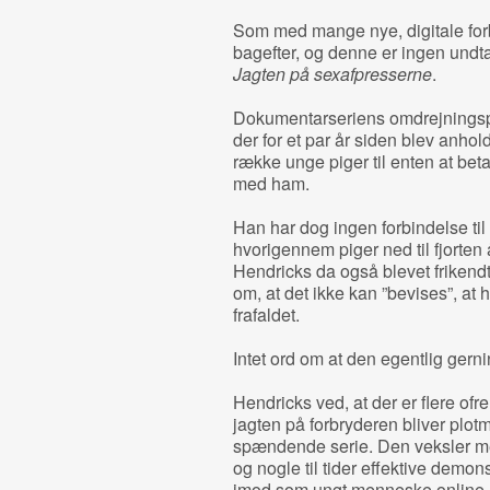
Som med mange nye, digitale forb
bagefter, og denne er ingen undtag
Jagten på sexafpresserne
.
Dokumentarseriens omdrejningspu
der for et par år siden blev anhold
række unge piger til enten at bet
med ham.
Han har dog ingen forbindelse til
hvorigennem piger ned til fjorten
Hendricks da også blevet frikend
om, at det ikke kan ”bevises”, at 
frafaldet.
Intet ord om at den egentlig ger
Hendricks ved, at der er flere of
jagten på forbryderen bliver plotm
spændende serie. Den veksler mel
og nogle til tider effektive demon
imod som ungt menneske online.