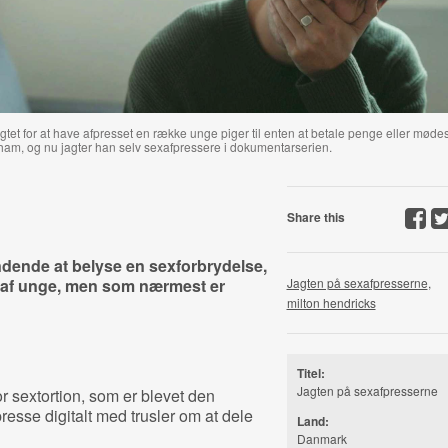
gtet for at have afpresset en række unge piger til enten at betale penge eller møde
 ham, og nu jagter han selv sexafpressere i dokumentarserien.
Share this
dende at belyse en sexforbrydelse,
 af unge, men som nærmest er
Jagten på sexafpresserne
,
milton hendricks
Titel:
Jagten på sexafpresserne
r sextortion, som er blevet den
resse digitalt med trusler om at dele
Land:
Danmark