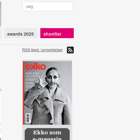
awards 2025
shortlist
RSS-feed / anmeldelser
n