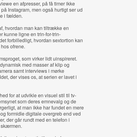
erviewe en afpresser, på få timer ikke
ler på Instagram, men også hurtigt ser ud
re i fælden.
, hvordan man kan tiltrække en
r kunne ligne en trin-for-trin-
et forbilledligt, hvordan sextortion kan
 hos ofrene.
msproget, som virker lidt uinspireret.
 dynamisk med masser af klip og
amera samt interviews i mørke
et, der vises os, at serien er lavet i
 for at udvikle en visuel stil til tv-
fremsynet som deres emnevalg og de
ærgerligt, at man ikke har fundet en mere
og formidle digitale overgreb end ved
r, der går rundt med en telefon i
å skærmen.