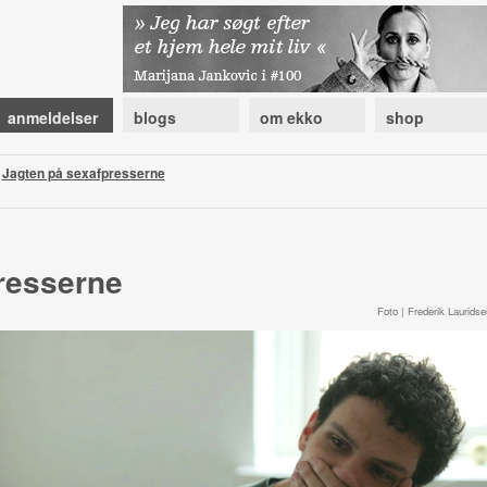
anmeldelser
blogs
om ekko
shop
|
Jagten på sexafpresserne
resserne
Foto | Frederik Lauridse