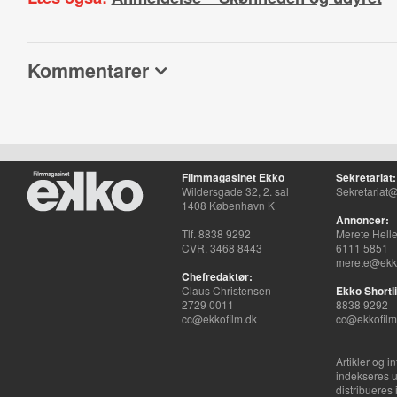
Kommentarer
Filmmagasinet Ekko
Sekretariat:
Wildersgade 32, 2. sal
Sekretariat@
1408 København K
Annoncer:
Tlf. 8838 9292
Merete Hell
CVR. 3468 8443
6111 5851
merete@ekko
Chefredaktør:
Claus Christensen
Ekko Shortli
2729 0011
8838 9292
cc@ekkofilm.dk
cc@ekkofilm
Artikler og i
indekseres u
distribueres