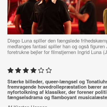
Diego Luna spiller den fængslede frihedskæmp
medfanges fantasi spiller han og også figure
foretrukne bejler for filmstjernen Ingrid Luna (
Stærke billeder, queer-længsel og Tonatiuh
fremragende hovedrollepræstation bærer a
nyfortolkning af klassiker, der forener polit
fængselsdrama og flamboyant musicalæstet