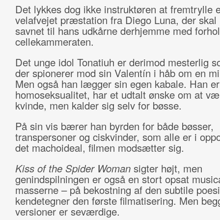
Det lykkes dog ikke instruktøren at fremtrylle 
velafvejet præstation fra Diego Luna, der skal
savnet til hans udkårne derhjemme med forhold
cellekammeraten.
Det unge idol Tonatiuh er derimod mesterlig s
der spionerer mod sin Valentín i håb om en m
Men også han lægger sin egen kabale. Han er
homoseksualitet, har et udtalt ønske om at væ
kvinde, men kalder sig selv for bøsse.
På sin vis bærer han byrden for både bøsser,
transpersoner og ciskvinder, som alle er i oppos
det machoideal, filmen modsætter sig.
Kiss of the Spider Woman
sigter højt, men
genindspilningen er også en stort opsat musical
masserne – på bekostning af den subtile poesi
kendetegner den første filmatisering. Men beg
versioner er seværdige.