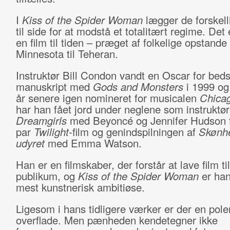
I
Kiss of the Spider Woman
lægger de forskel
til side for at modstå et totalitært regime. Det
en film til tiden – præget af folkelige opstande 
Minnesota til Teheran.
Instruktør Bill Condon vandt en Oscar for beds
manuskript med
Gods and Monsters
i 1999 og 
år senere igen nomineret for musicalen
Chica
har han fået jord under neglene som instruktø
Dreamgirls
med Beyoncé og Jennifer Hudson f
par
Twilight
-film og genindspilningen af
Skønh
udyret
med Emma Watson.
Han er en filmskaber, der forstår at lave film til
publikum, og
Kiss of the Spider Woman
er han
mest kunstnerisk ambitiøse.
Ligesom i hans tidligere værker er der en pole
overflade. Men pænheden kendetegner ikke