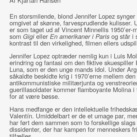
Af Kjartan Hansen
En storsmilende, blond Jennifer Lopez synger
omgivet af skønne, farvesprudlende kulisser. 
er som taget ud af Vincent Minnellis 1950’er-
som
Gigi
eller
En amerikaner i Paris
og står i
kontrast til den virkelighed, filmen ellers udspill
Jennifer Lopez optræder nemlig kun i Luis Mol
erindring og fantasi om den fiktive skuespiller 
Luna, som er den unge mands idol. Under Arg
såkaldte beskidte krig i 1970’erne mellem den
antikommunistiske militærjunta og venstreorie
guerillasoldater kommer flamboyante Molina i
for at være bøsse.
Hans medfange er den intellektuelle friheds
Valentín. Umiddelbart er de et umage par, m
har ført dem sammen som to forskellige slags
dissidenter, der har kampen for menneskers fr
tilfælles.