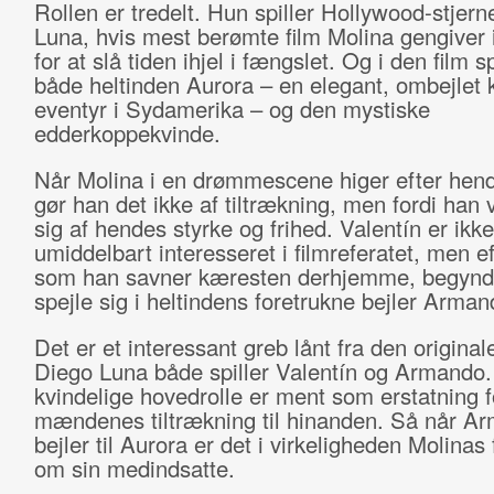
Rollen er tredelt. Hun spiller Hollywood-stjern
Luna, hvis mest berømte film Molina gengiver i
for at slå tiden ihjel i fængslet. Og i den film s
både heltinden Aurora – en elegant, ombejlet 
eventyr i Sydamerika – og den mystiske
edderkoppekvinde.
Når Molina i en drømmescene higer efter hend
gør han det ikke af tiltrækning, men fordi han vi
sig af hendes styrke og frihed. Valentín er ikke
umiddelbart interesseret i filmreferatet, men 
som han savner kæresten derhjemme, begynde
spejle sig i heltindens foretrukne bejler Arman
Det er et interessant greb lånt fra den originale
Diego Luna både spiller Valentín og Armando
kvindelige hovedrolle er ment som erstatning f
mændenes tiltrækning til hinanden. Så når A
bejler til Aurora er det i virkeligheden Molinas 
om sin medindsatte.