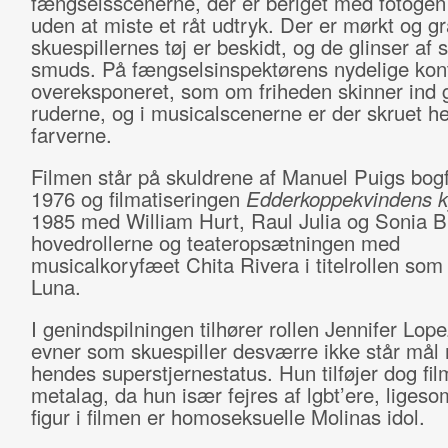
fængselsscenerne, der er beriget med fotogen
uden at miste et råt udtryk. Der er mørkt og gr
skuespillernes tøj er beskidt, og de glinser af 
smuds. På fængselsinspektørens nydelige kont
overeksponeret, som om friheden skinner ind
ruderne, og i musicalscenerne er der skruet hel
farverne.
Filmen står på skuldrene af Manuel Puigs bogf
1976 og filmatiseringen
Edderkoppekvindens k
1985 med William Hurt, Raul Julia og Sonia B
hovedrollerne og teateropsætningen med
musicalkoryfæet Chita Rivera i titelrollen som 
Luna.
I genindspilningen tilhører rollen Jennifer Lope
evner som skuespiller desværre ikke står mål
hendes superstjernestatus. Hun tilføjer dog fil
metalag, da hun især fejres af lgbt’ere, liges
figur i filmen er homoseksuelle Molinas idol.