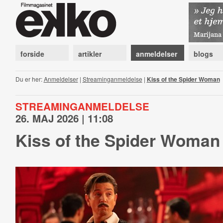
forside
artikler
anmeldelser
blogs
Du er her:
Anmeldelser
|
Streaminganmeldelse
|
Kiss of the Spider Woman
STREAMINGANMELDELSE
26. MAJ 2026 | 11:08
Kiss of the Spider Woman