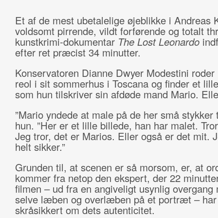
Et af de mest ubetalelige øjeblikke i Andreas
voldsomt pirrende, vildt forførende og totalt thr
kunstkrimi-dokumentar
The Lost Leonardo
indf
efter ret præcist 34 minutter.
Konservatoren Dianne Dwyer Modestini roder r
reol i sit sommerhus i Toscana og finder et lill
som hun tilskriver sin afdøde mand Mario. Ell
”Mario yndede at male på de her små stykker t
hun. ”Her er et lille billede, han har malet. Tro
Jeg tror, det er Marios. Eller også er det mit. 
helt sikker.”
Grunden til, at scenen er så morsom, er, at o
kommer fra netop den ekspert, der 22 minutter 
filmen – ud fra en angiveligt usynlig overgang
selve læben og overlæben på et portræt – har 
skråsikkert om dets autenticitet.