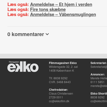
Læs også:
Anmeldelse – Et hjem i verden
Læs også:
Fire tons skæbne
Læs også:
Anmeldelse – Våbensmuglingen
0 kommentarer
Filmmagasinet Ekko
Sekretariat:
Wildersgade 32, 2. sal
Sekretariat@
1408 København K
Annoncer:
Tlf. 8838 9292
Merete Hell
CVR. 3468 8443
6111 5851
merete@ekko
Chefredaktør:
Claus Christensen
Ekko Shortli
2729 0011
8838 9292
cc@ekkofilm.dk
cc@ekkofilm