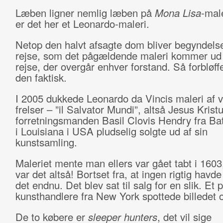
Læben ligner nemlig læben på
Mona Lisa
-mal
er det her et Leonardo-maleri.
Netop den halvt afsagte dom bliver begyndels
rejse, som det pågældende maleri kommer ud
rejse, der overgår enhver forstand. Så forbløff
den faktisk.
I 2005 dukkede Leonardo da Vincis maleri af 
frelser – ”il Salvator Mundi”, altså Jesus Krist
forretningsmanden Basil Clovis Hendry fra B
i Louisiana i USA pludselig solgte ud af sin
kunstsamling.
Maleriet mente man ellers var gået tabt i 160
var det altså! Bortset fra, at ingen rigtig havd
det endnu. Det blev sat til salg for en slik. Et 
kunsthandlere fra New York spottede billedet og
De to købere er
sleeper hunters
, det vil sige