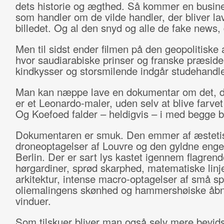
dets historie og ægthed. Så kommer en busine
som handler om de vilde handler, der bliver l
billedet. Og al den snyd og alle de fake news, 
Men til sidst ender filmen på den geopolitiske 
hvor saudiarabiske prinser og franske præside
kindkysser og storsmilende indgår studehandle
Man kan næppe lave en dokumentar om det, 
er et Leonardo-maler, uden selv at blive farvet
Og Koefoed falder – heldigvis – i med begge b
Dokumentaren er smuk. Den emmer af æstetis
droneoptagelser af Louvre og den gyldne enge
Berlin. Der er sart lys kastet igennem flagrend
hørgardiner, sprød skarphed, matematiske linje
arkitektur, intense macro-optagelser af små s
oliemalingens skønhed og hammershøiske åbn
vinduer.
Som tilskuer bliver man også selv mere bevids