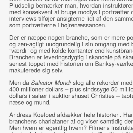
Pludselig bemærker man, hvordan instruktøre
med konsekvent at bruge modlys i portrætter 
interviews tilføjer ansigterne lidt af den sam
som portrætterne i højrenæssancen.
Der er næppe nogen branche, som er mere p
og zen-agtigt uudgrundelig i sin omgang med 
”værdi” og med kolde kontanter end kunstbran
Branchen er leveringsdygtig i skandale på ska
senest toppet med historien om Banksy-værke
makulerede sig selv.
Men da
Salvator Mundi
slog alle rekorder med
400 millioner dollars – plus sindssyge 50 milli
dollars i salær i auktionshuset Christies – tabt
næse og mund.
Andreas Koefoed afdækker hele historien. Ha
branchens charlataner af og viser samtidig den
Men hvem er egentlig hvem? Filmens instruktø