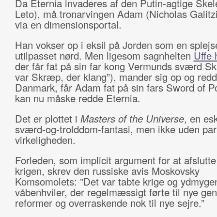
Da Eternia invaderes af den Putin-agtige Skel
Leto), må tronarvingen Adam (Nicholas Galitzi
via en dimensionsportal.
Han vokser op i eksil på Jorden som en splejs
utilpasset nørd. Men ligesom sagnhelten
Uffe 
der får fat på sin far kong Vermunds sværd Sk
var Skræp, der klang”), mander sig op og redd
Danmark, får Adam fat på sin fars Sword of 
kan nu måske redde Eternia.
Det er plottet i
Masters of the Universe
, en es
sværd-og-trolddom-fantasi, men ikke uden paral
virkeligheden.
Forleden, som implicit argument for at afslutt
krigen, skrev den russiske avis Moskovsky
Komsomolets: ”Det var tabte krige og ydmyge
våbenhviler, der regelmæssigt førte til nye g
reformer og overraskende nok til nye sejre.”