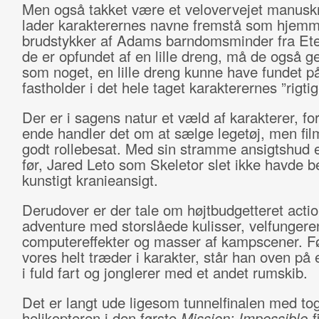
Men også takket være et velovervejet manuskr
lader karakterernes navne fremstå som hjem
brudstykker af Adams barndomsminder fra Ete
de er opfundet af en lille dreng, må de også g
som noget, en lille dreng kunne have fundet p
fastholder i det hele taget karakterernes ”rigti
Der er i sagens natur et væld af karakterer, for
ende handler det om at sælge legetøj, men fil
godt rollebesat. Med sin stramme ansigtshud e
før, Jared Leto som Skeletor slet ikke havde b
kunstigt kranieansigt.
Derudover er der tale om højtbudgetteret actio
adventure med storslåede kulisser, velfunger
computereffekter og masser af kampscener. F
vores helt træder i karakter, står han oven på 
i fuld fart og jonglerer med et andet rumskib.
Det er langt ude ligesom tunnelfinalen med to
helikopteren i den første
Mission: Impossible
-