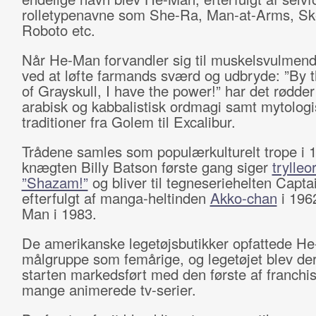
rolletypenavne som She-Ra, Man-at-Arms, Ske
Roboto etc.
Når He-Man forvandler sig til muskelsvulmen
ved at løfte farmands sværd og udbryde: ”By 
of Grayskull, I have the power!” har det rødder 
arabisk og kabbalistisk ordmagi samt mytolog
traditioner fra Golem til Excalibur.
Trådene samles som populærkulturelt trope i 
knægten Billy Batson første gang siger
trylleo
”Shazam!”
og bliver til tegneseriehelten Capta
efterfulgt af manga-heltinden
Akko-chan
i 196
Man i 1983.
De amerikanske legetøjsbutikker opfattede H
målgruppe som femårige, og legetøjet blev der
starten markedsført med den første af franchi
mange animerede tv-serier.