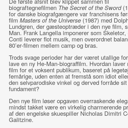
De første afsnit blev klippet sammen til
biograftegnefilmen
The Secret of the Sword
(1
for danske biografgængere var franchisens før
film
Masters of the Universe
(1987) med Dolp
Lundgren, der gæsteoptræder i den nye film, 
Man. Frank Langella imponerer som Skeletor, o
Conti leverer flot musik, men overordnet balan
80’er-filmen mellem camp og bras.
Trods svage perioder har der været utallige fo
lave en ny He-Man-biograffilm. Hvordan laver
film for et voksent publikum, baseret på legetøj
femårige, uden enten at fremstå som idiot ell
den selvparodiske vinkel og derved forråde sit
fundament?
Den nye film løser opgaven overraskende elega
mindst takket være en virkelig charmerende p
af den engelske skuespiller Nicholas Dimitri C
Galitzine.