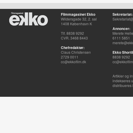
Filmmagasinet Ekko
Sekretariat:
Wildersgade 32, 2. sal
Sekretariat@
1408 København K
Annoncer:
Tlf. 8838 9292
Merete Hell
CVR. 3468 8443
6111 5851
merete@ekko
Chefredaktør:
Claus Christensen
Ekko Shortli
2729 0011
8838 9292
cc@ekkofilm.dk
cc@ekkofilm
Artikler og i
indekseres u
distribueres