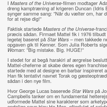
I
Masters of the Universe
-filmen modtager A
dreng kamptræning af krigeren Duncan (Idris E
synger samme sang: ”Når du vælter om, har 
for at rejse dig!”
Faktisk startede
Masters of the Universe
-fran
præcis sådan. Firmaet Mattel fik i 1976 tilbudt 
legetøj baseret på
Star Wars
– men takkede ne
opgaven gik til Kenner. Som Julia Roberts sig
Woman
: ”Big mistake. Big. HUGE!”
I stedet for at begå harakiri af ærgrelse beslut
Mattel-cheferne at skabe deres egen franchise
startede med at designe en barbar inspireret 
Han fik tentativt navnet Torak og gæsteoptræ
sådan i den nye film.
Hvor George Lucas baserede
Star Wars
på Jo
Campbells tanker om en fundamental helterej
udformede Mattel sine karakterer som arketyp
endelige navn blev He-Man, efterfulgt af selvf