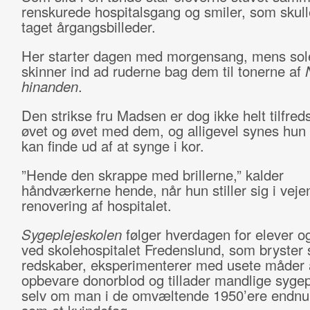
renskurede hospitalsgang og smiler, som skul
taget årgangsbilleder.
Her starter dagen med morgensang, mens sole
skinner ind ad ruderne bag dem til tonerne af
N
hinanden
.
Den strikse fru Madsen er dog ikke helt tilfred
øvet og øvet med dem, og alligevel synes hun 
kan finde ud af at synge i kor.
”Hende den skrappe med brillerne,” kalder
håndværkerne hende, når hun stiller sig i veje
renovering af hospitalet.
Sygeplejeskolen
følger hverdagen for elever o
ved skolehospitalet Fredenslund, som bryster s
redskaber, eksperimenterer med usete måder 
opbevare donorblod og tillader mandlige sygep
selv om man i de omvæltende 1950’ere endnu