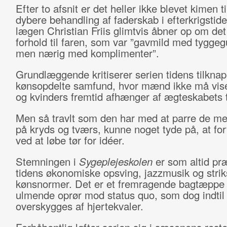
Efter to afsnit er det heller ikke blevet kimen ti
dybere behandling af faderskab i efterkrigstide
lægen Christian Friis glimtvis åbner op om de
forhold til faren, som var ”gavmild med tygge
men nærig med komplimenter”.
Grundlæggende kritiserer serien tidens tilkna
kønsopdelte samfund, hvor mænd ikke må vise
og kvinders fremtid afhænger af ægteskabets 
Men så travlt som den har med at parre de m
på kryds og tværs, kunne noget tyde på, at for
ved at løbe tør for idéer.
Stemningen i
Sygeplejeskolen
er som altid pr
tidens økonomiske opsving, jazzmusik og strik
kønsnormer. Det er et fremragende bagtæppe 
ulmende oprør mod status quo, som dog indtil 
overskygges af hjertekvaler.