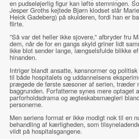
en pudseløjerlig figur kan løfte stemningen. S
Jesper Groths kejtede Bjørn klodset slår Mari
Heick Gadeberg) på skulderen, fordi han er ba
flirte.
”Så var det heller ikke sjovere,” afbryder fru 
dem, når de for en gangs skyld griner lidt sa
ikke blot sender lange, længselsfulde blikke ef
hinanden.
Intriger blandt ansatte, kønsnormer og politis
til både hospitalets og uddannelsens eksperim
prægede de første sæsoner af serien, træder n
baggrunden. Forfatterne synes mere optaget a
parforholdsdrama og ægteskabsmægleri bland
personerne.
Men seriens format er ikke modigt nok til en n
behandling af kærligheden, som tilsyneladend
vildt på hospitalsgangene.