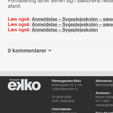
Forhåbentlig løfter serien sig i sæsonens rest
afsnit.
Læs også:
Anmeldelse – Sygeplejeskolen – sæs
Læs også:
Anmeldelse – Sygeplejeskolen – sæs
Læs også:
Anmeldelse – Sygeplejeskolen
0 kommentarer
Filmmagasinet Ekko
Sekretariat:
Wildersgade 32, 2. sal
Sekretariat@
1408 København K
Annoncer:
Tlf. 8838 9292
Merete Hell
CVR. 3468 8443
6111 5851
merete@ekko
Chefredaktør:
Claus Christensen