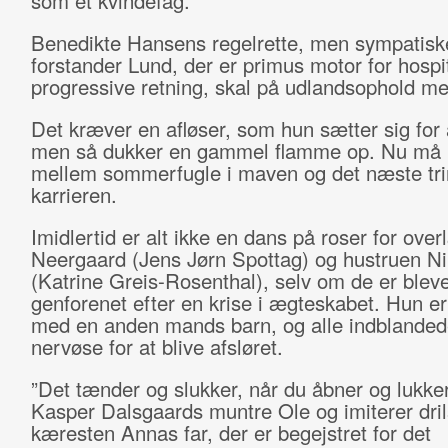
som et kvindefag.
Benedikte Hansens regelrette, men sympatisk
forstander Lund, der er primus motor for hospi
progressive retning, skal på udlandsophold 
Det kræver en afløser, som hun sætter sig for a
men så dukker en gammel flamme op. Nu må
mellem sommerfugle i maven og det næste tri
karrieren.
Imidlertid er alt ikke en dans på roser for ove
Neergaard (Jens Jørn Spottag) og hustruen N
(Katrine Greis-Rosenthal), selv om de er bleve
genforenet efter en krise i ægteskabet. Hun er
med en anden mands barn, og alle indblanded
nervøse for at blive afsløret.
”Det tænder og slukker, når du åbner og lukker
Kasper Dalsgaards muntre Ole og imiterer dril
kæresten Annas far, der er begejstret for det