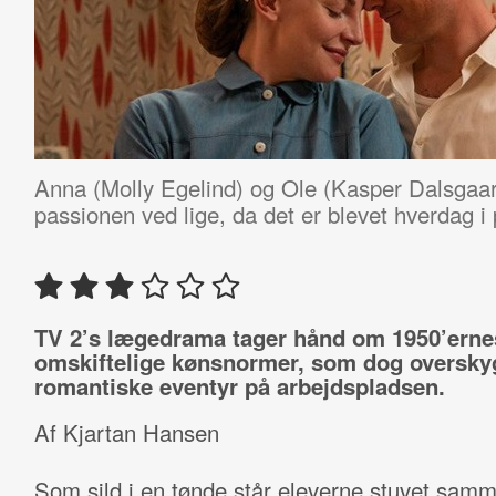
Anna (Molly Egelind) og Ole (Kasper Dalsgaar
passionen ved lige, da det er blevet hverdag i 
TV 2’s lægedrama tager hånd om 1950’erne
omskiftelige kønsnormer, som dog oversky
romantiske eventyr på arbejdspladsen.
Af Kjartan Hansen
Som sild i en tønde står eleverne stuvet samm