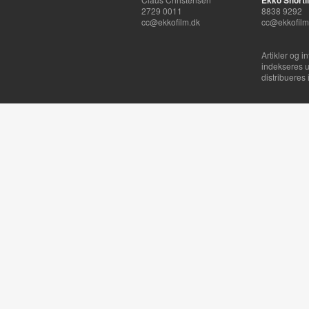
Ekko Shortli
2729 0011
8838 9292
cc@ekkofilm.dk
cc@ekkofilm
Artikler og i
indekseres u
distribueres