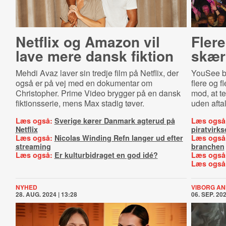
Netflix og Amazon vil
Flere
lave mere dansk fiktion
skær
Mehdi Avaz laver sin tredje film på Netflix, der
YouSee bli
også er på vej med en dokumentar om
flere og f
Christopher. Prime Video brygger på en dansk
mod, at t
fiktionsserie, mens Max stadig tøver.
uden afta
Læs også:
Sverige kører Danmark agterud på
Læs også
Netflix
piratvirk
Læs også:
Nicolas Winding Refn langer ud efter
Læs også
streaming
branchen
Læs også:
Er kulturbidraget en god idé?
Læs også
Læs også
NYHED
VIBORG ANI
28. AUG. 2024 | 13:28
06. SEP. 202