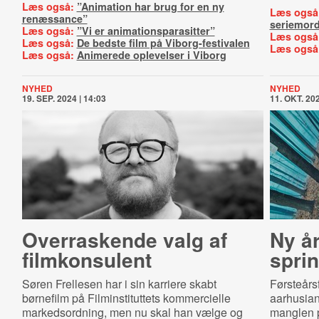
Læs også:
”Animation har brug for en ny
Læs også
renæssance”
seriemor
Læs også:
”Vi er animationsparasitter”
Læs også
Læs også:
De bedste film på Viborg-festivalen
Læs også
Læs også:
Animerede oplevelser i Viborg
NYHED
NYHED
19. SEP. 2024 | 14:03
11. OKT. 202
Overraskende valg af
Ny å
filmkonsulent
spri
Søren Frellesen har i sin karriere skabt
Førsteårs
børnefilm på Filminstituttets kommercielle
aarhusian
markedsordning, men nu skal han vælge og
manglen p