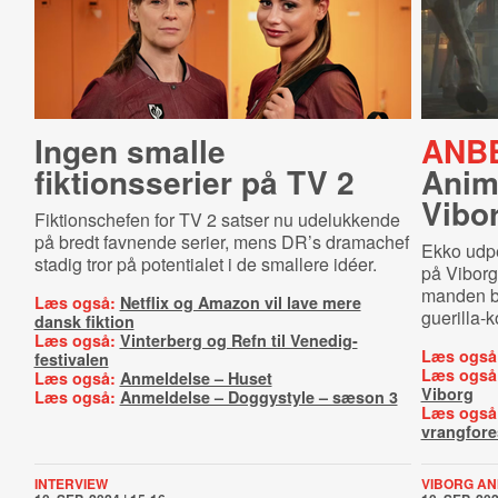
Ingen smalle
ANBE
fiktionsserier på TV 2
Anim
Vibo
Fiktionschefen for TV 2 satser nu udelukkende
på bredt favnende serier, mens DR’s dramachef
Ekko udp
stadig tror på potentialet i de smallere idéer.
på Viborg
manden 
Læs også:
Netflix og Amazon vil lave mere
guerilla-k
dansk fiktion
Læs også:
Vinterberg og Refn til Venedig-
Læs også
festivalen
Læs også
Læs også:
Anmeldelse – Huset
Viborg
Læs også:
Anmeldelse – Doggystyle – sæson 3
Læs også
vrangfores
INTERVIEW
VIBORG ANI