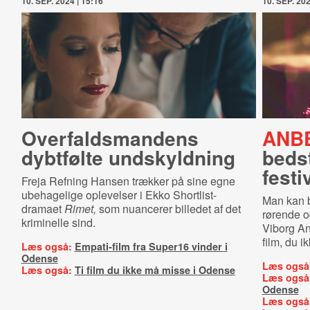
10. SEP. 2024 | 15:16
10. SEP. 202
Over­falds­man­dens
ANBE
dybtfølte undskyldning
bedst
festi­
Freja Refning Hansen trækker på sine egne
ubehagelige oplevelser i Ekko Shortlist-
Man kan b
dramaet
Rimet,
som nuancerer billedet af det
rørende o
kriminelle sind.
Viborg An
film, du i
Læs også:
Empati-film fra Super16 vinder i
Odense
Læs også
Læs også:
Ti film du ikke må misse i Odense
Læs også
Odense
Læs også