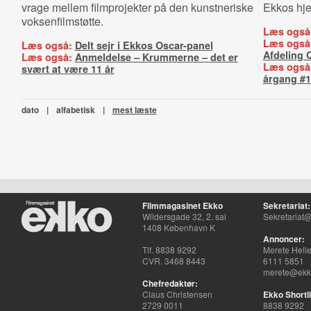
vrage mellem filmprojekter på den kunstneriske
Ekkos hje
voksenfilmstøtte.
Læs også
Læs også
Læs også:
Delt sejr i Ekkos Oscar-panel
Afdeling 
Læs også:
Anmeldelse – Krummerne – det er
Læs også
svært at være 11 år
årgang #1
dato
|
alfabetisk
|
mest læste
Filmmagasinet Ekko
Sekretariat:
Wildersgade 32, 2. sal
Sekretariat@
1408 København K
Annoncer:
Tlf. 8838 9292
Merete Hell
CVR. 3468 8443
6111 5851
merete@ekko
Chefredaktør:
Claus Christensen
Ekko Shortli
2729 0011
8838 9292