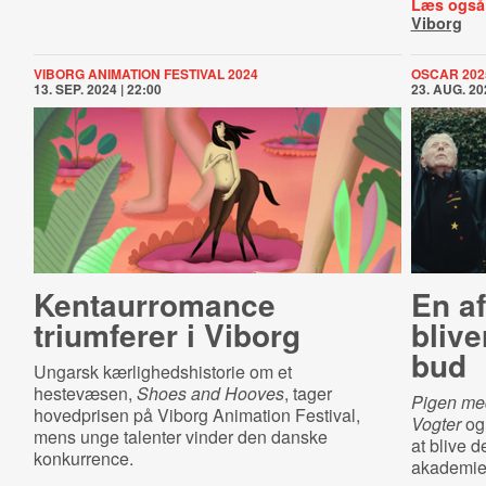
Læs også
Viborg
VIBORG ANIMATION FESTIVAL 2024
OSCAR 202
13. SEP. 2024 | 22:00
23. AUG. 20
Kentaurromance
En af
triumferer i Viborg
bliv
bud
Ungarsk kærlighedshistorie om et
hestevæsen,
Shoes and Hooves
,
tager
Pigen me
hovedprisen på Viborg Animation Festival,
Vogter
og
mens unge talenter vinder den danske
at blive d
konkurrence.
akademie