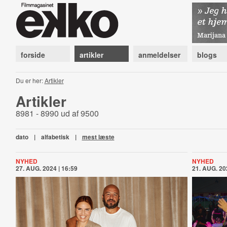
forside
artikler
anmeldelser
blogs
Du er her:
Artikler
Artikler
8981 - 8990 ud af 9500
dato
|
alfabetisk
|
mest læste
NYHED
NYHED
27. AUG. 2024 | 16:59
21. AUG. 20