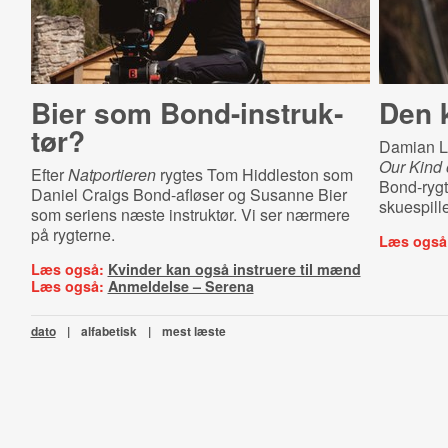
Bier som Bond-​in­struk­
Den 
tør?
Damian Lew
Our Kind o
Efter
Natportieren
rygtes Tom Hiddleston som
Bond-rygt
Daniel Craigs Bond-afløser og Susanne Bier
skuespill
som seriens næste instruktør. Vi ser nærmere
på rygterne.
Læs også
Læs også:
Kvinder kan også instruere til mænd
Læs også:
Anmeldelse – Serena
dato
|
alfabetisk
|
mest læste