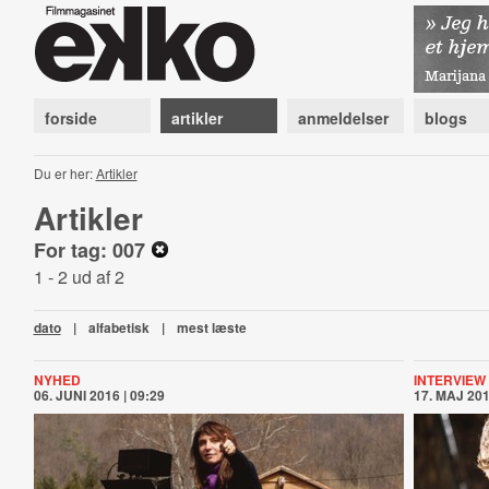
forside
artikler
anmeldelser
blogs
Du er her:
Artikler
Artikler
For tag: 007
1 - 2 ud af 2
dato
|
alfabetisk
|
mest læste
NYHED
INTERVIEW
06. JUNI 2016 | 09:29
17. MAJ 201