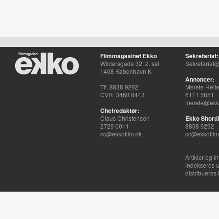
Filmmagasinet Ekko
Sekretariat:
Wildersgade 32, 2. sal
Sekretariat@
1408 København K
Annoncer:
Tlf. 8838 9292
Merete Hell
CVR. 3468 8443
6111 5851
merete@ekko
Chefredaktør:
Claus Christensen
Ekko Shortli
2729 0011
8838 9292
cc@ekkofilm.dk
cc@ekkofilm
Artikler og i
indekseres u
distribueres