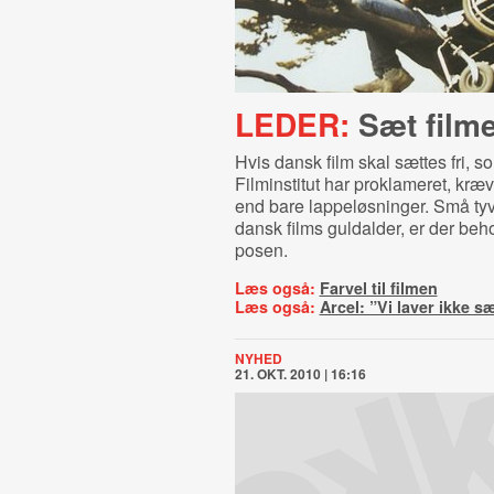
LEDER:
Sæt filme
Hvis dansk film skal sættes fri, 
Filminstitut har proklameret, kræ
end bare lappeløsninger. Små tyve
dansk films guldalder, er der beho
posen.
Læs også:
Farvel til filmen
Læs også:
Arcel: ”Vi laver ikke s
NYHED
21. OKT. 2010 | 16:16