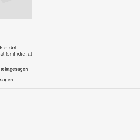
k er det
at forhindre, at
i lækagesagen
gesagen