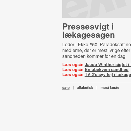
Pressesvigt i
lækagesagen
Leder i Ekko #50: Paradoksalt no
medierne, der er mest ivrige efter 
sandheden kommer for en dag.
Læs også:
Jacob Winther sigtet 
Læs også:
En ubekvem sandhed
Læs også:
TV 2’s syv fejl i læka
dato
|
alfabetisk
|
mest læste