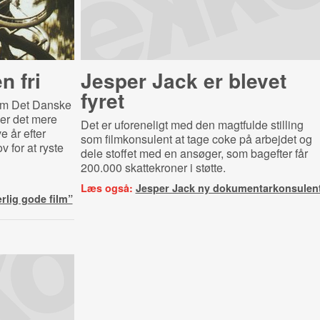
n fri
Jesper Jack er blevet
fyret
som Det Danske
ver det mere
Det er uforeneligt med den magtfulde stilling
 år efter
som filmkonsulent at tage coke på arbejdet og
v for at ryste
dele stoffet med en ansøger, som bagefter får
200.000 skattekroner i støtte.
Læs også:
Jesper Jack ny dokumentarkonsulen
ærlig gode film”