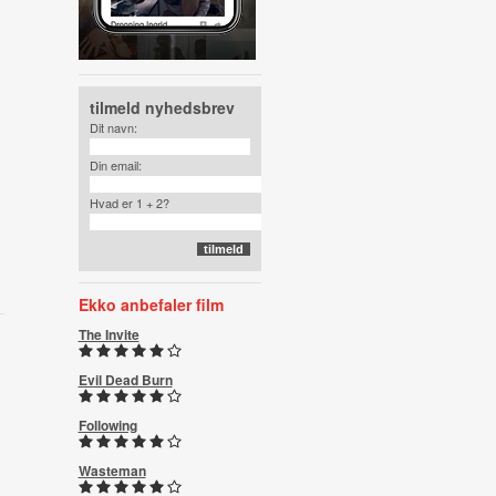
tilmeld nyhedsbrev
Dit navn:
Din email:
Hvad er 1 + 2?
Ekko anbefaler film
The Invite
Evil Dead Burn
Following
Wasteman