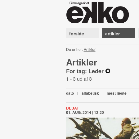
forside
artikler
Du er her:
Artikler
Artikler
For tag: Leder
1 - 3 ud af 3
dato
|
alfabetisk
|
mest læste
DEBAT
01. AUG. 2014 | 12:20