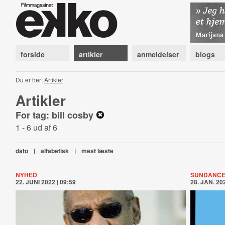
forside
artikler
anmeldelser
blogs
Du er her:
Artikler
Artikler
For tag: bill cosby
1 - 6 ud af 6
dato
|
alfabetisk
|
mest læste
NYHED
SUNDANCE
22. JUNI 2022 | 09:59
28. JAN. 202