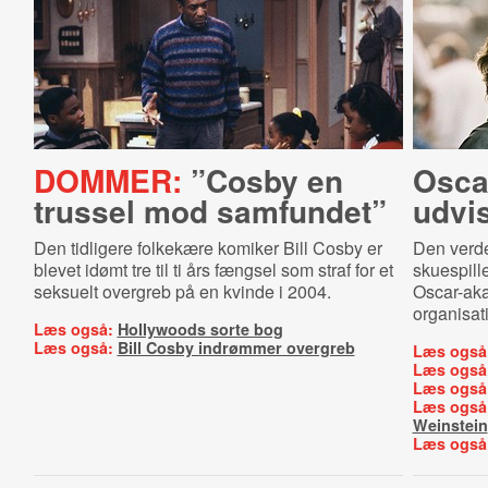
DOMMER:
”Cosby en
Oscar
trussel mod samfundet”
udvi
Den tidligere folkekære komiker Bill Cosby er
Den verd
blevet idømt tre til ti års fængsel som straf for et
skuespill
seksuelt overgreb på en kvinde i 2004.
Oscar-akad
organisat
Læs også:
Hollywoods sorte bog
Læs også:
Bill Cosby indrømmer overgreb
Læs også
Læs også
Læs også
Læs også
Weinstein
Læs også