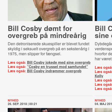
Bill Cosby dømt for
Bill
overgreb på mindreårig
sine
Den detroniserede skuespiller er blevet fundet
Dybdegåe
skyldig i seksuelt overgreb på en sekstenårig i
verdenspr
1975, men slipper for fængsel.
hvorfor d
har været
Læs også:
Bill Cosby jokede med sine overgreb
Læs også:
”Cosby en trussel mod samfundet”
Læs også
Læs også:
Bill Cosby indrømmer overgreb
Læs også
Kelly
Læs også
Læs også
Læs også
NYHED
NYHED
26. SEP. 2018 | 00:21
04. MAJ 201