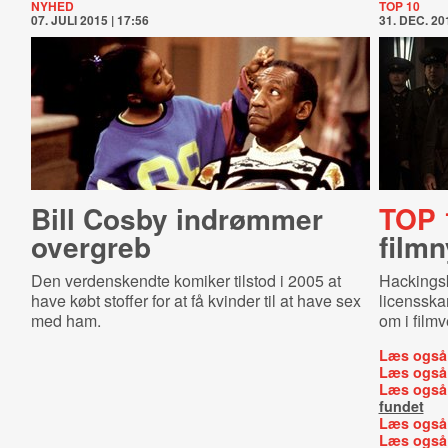
NYHED
TOP 10
07. JULI 2015 | 17:56
31. DEC. 201
Bill Cosby indrømmer
TOP 
overgreb
film
Den verdenskendte komiker tilstod i 2005 at
Hackingsk
have købt stoffer for at få kvinder til at have sex
licensska
med ham.
om i film
Læs også
Læs også
Læs også
fundet
Læs også
Læs også