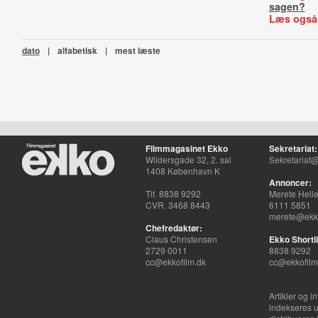
sagen?
Læs også
dato
|
alfabetisk
|
mest læste
Filmmagasinet Ekko
Sekretariat:
Wildersgade 32, 2. sal
Sekretariat@
1408 København K
Annoncer:
Tlf. 8838 9292
Merete Hell
CVR. 3468 8443
6111 5851
merete@ekko
Chefredaktør:
Claus Christensen
Ekko Shortli
2729 0011
8838 9292
cc@ekkofilm.dk
cc@ekkofilm
Artikler og i
indekseres u