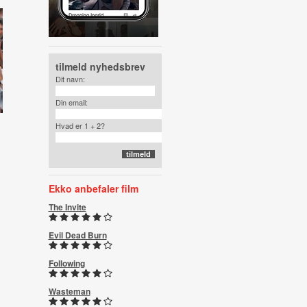
tilmeld nyhedsbrev
Dit navn:
Din email:
Hvad er 1 + 2?
Ekko anbefaler film
The Invite
Evil Dead Burn
Following
Wasteman