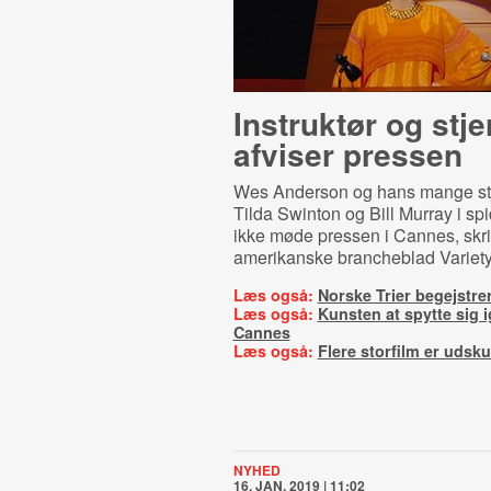
Instruktør og stje
afviser pressen
Wes Anderson og hans mange st
Tilda Swinton og Bill Murray i spi
ikke møde pressen i Cannes, skri
amerikanske brancheblad Variety
Læs også:
Norske Trier begejstre
Læs også:
Kunsten at spytte sig
Cannes
Læs også:
Flere storfilm er udsku
NYHED
16. JAN. 2019 | 11:02