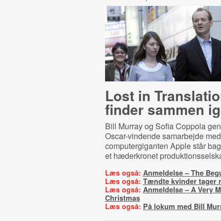
Lost in Trans­la­tio
finder sammen i
Bill Murray og Sofia Coppola ge
Oscar-vindende samarbejde med 
computergiganten Apple står b
et hæderkronet produktionsselsk
Læs også:
Anmeldelse – The Begu
Læs også:
Tændte kvinder tager
Læs også:
Anmeldelse – A Very M
Christmas
Læs også:
På lokum med Bill Mur