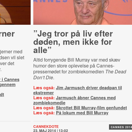
rner
”Jeg tror på liv efter
døden, men ikke for
alle”
jerner med
dsen vil slet
Altid forrygende Bill Murray var med skæv
ver det
humor den store oplevelse på Cannes-
.
pressemødet for zombiekomedien
The Dead
Don’t Die
.
r i Cannes
 igennem
Læs også:
Jim Jarmusch driver deadpan til
ekstremer
dt
Læs også:
Jarmusch åbner Cannes med
zombiekomedie
Læs også:
Skrottet Bill Murray-film genfundet
Læs også:
På lokum med Bill Murray
CANNEKDOTE
CANNES 201
23. MAJ 2014 | 13:02