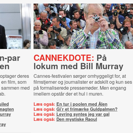
n-​par
CANNEKDOTE:
På
gen
lokum med Bill Murray
noptager deres
Cannes-festivalen sørger omhyggeligt for, at
en film, som
filmstjerner og journalister er adskilt og kun ses
ag sammen med
på formaliserede pressemøder. Men engang
ab.
imellem opstår der et hul i muren.
iled
Læs også:
En tur i poolen med Ålen
 magten
Læs også:
Gi’r et frimærke Guldpalmen?
urray
Læs også:
Levring syntes jeg var gal
Læs også:
Den mystiske Raoul
ray