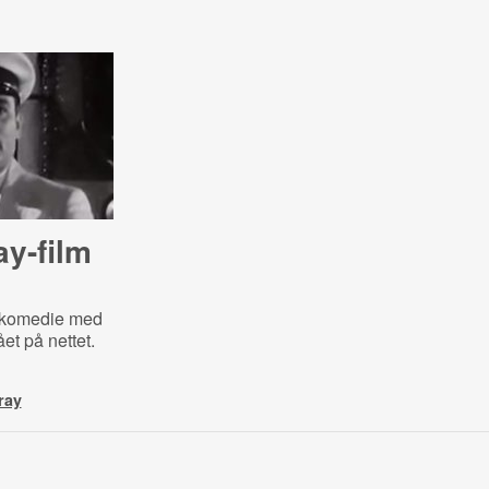
ay-film
on-komedie med
et på nettet.
ray