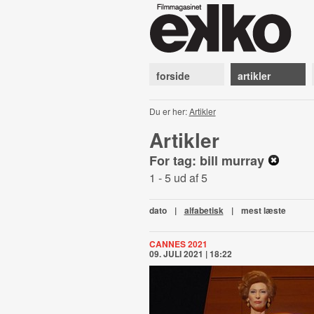
forside
artikler
Du er her:
Artikler
Artikler
For tag: bill murray
1 - 5 ud af 5
dato
|
alfabetisk
|
mest læste
CANNES 2021
09. JULI 2021 | 18:22