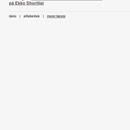
på Ekko Shortlist
dato
|
alfabetisk
|
mest læste