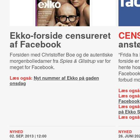
Ekko-forside censureret
CEN
af Facebook
anst
Forsiden med Christoffer Boe og de autentiske
”Frida fra
morgenbolledamer fra
Spies & Glistrup
var for
forside er
meget for Facebook.
hente hos
Facebook
Læs også:
Nyt nummer af Ekko på gaden
forbud mod
onsdag
Læs også
Læs også
Facebook
Læs også
på Ekko S
Læs også
NYHED
NYHED
02. SEP. 2013 | 12:00
26. JUNI 202