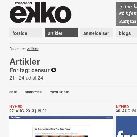
forside
artikler
anmeldelser
blogs
Du er her:
Artikler
Artikler
For tag: censur
21 - 24 ud af 24
dato
|
alfabetisk
|
mest læste
NYHED
NYHED
27. AUG. 2013 | 19:00
30. AUG. 20