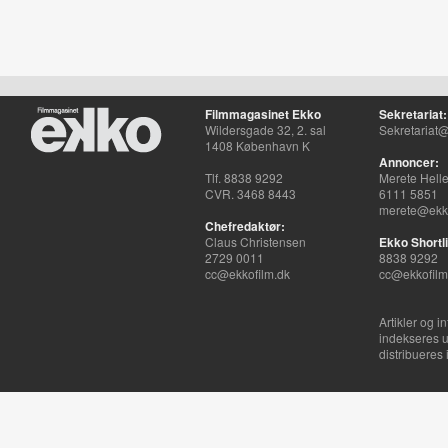
Filmmagasinet Ekko
Sekretariat:
Wildersgade 32, 2. sal
Sekretariat@
1408 København K
Annoncer:
Tlf. 8838 9292
Merete Hell
CVR. 3468 8443
6111 5851
merete@ekko
Chefredaktør:
Claus Christensen
Ekko Shortli
2729 0011
8838 9292
cc@ekkofilm.dk
cc@ekkofilm
Artikler og i
indekseres u
distribueres