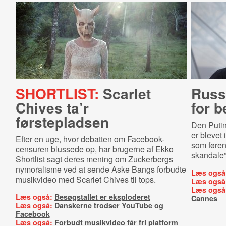
SHORTLIST:
Scarlet
Russ
Chives ta’r
for b
førstepladsen
Den Putin-
er blevet 
Efter en uge, hvor debatten om Facebook-
som føre
censuren blussede op, har brugerne af Ekko
skandale”
Shortlist sagt deres mening om Zuckerbergs
nymoralisme ved at sende Aske Bangs forbudte
Læs også
musikvideo med Scarlet Chives til tops.
Læs også
Læs også
Læs også:
Besøgstallet er eksploderet
Cannes
Læs også:
Danskerne trodser YouTube og
Facebook
Læs også:
Forbudt musikvideo får fri platform