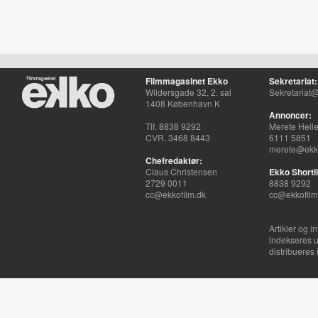
Filmmagasinet Ekko
Sekretariat:
Wildersgade 32, 2. sal
Sekretariat@
1408 København K
Annoncer:
Tlf. 8838 9292
Merete Hell
CVR. 3468 8443
6111 5851
merete@ekko
Chefredaktør:
Claus Christensen
Ekko Shortli
2729 0011
8838 9292
cc@ekkofilm.dk
cc@ekkofilm
Artikler og i
indekseres u
distribueres