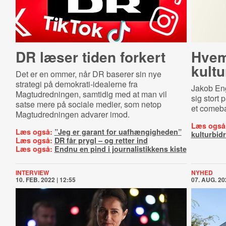
DR læser tiden forkert
Hvem
kultu
Det er en ommer, når DR baserer sin nye
strategi på demokrati-idealerne fra
Jakob Eng
Magtudredningen, samtidig med at man vil
sig stort 
satse mere på sociale medier, som netop
et comebac
Magtudredningen advarer imod.
Læs også
Læs også:
”Jeg er garant for uafhængigheden”
kulturbid
Læs også:
DR får prygl – og retter ind
Læs også:
Endnu en pind i journalistikkens kiste
INTERVIEW
NYHED
10. FEB. 2022 | 12:55
07. AUG. 20