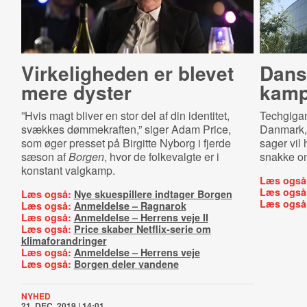
Virkeligheden er blevet
Dansk
mere dyster
kamp
”Hvis magt bliver en stor del af din identitet,
Techgigan
svækkes dømmekraften,” siger Adam Price,
Danmark, l
som øger presset på Birgitte Nyborg i fjerde
sager vil 
sæson af
Borgen
, hvor de folkevalgte er i
snakke o
konstant valgkamp.
Læs også
Læs også
Læs også:
Nye skuespillere indtager Borgen
Læs også
Læs også:
Anmeldelse – Ragnarok
Læs også:
Anmeldelse – Herrens veje II
Læs også:
Price skaber Netflix-serie om
klimaforandringer
Læs også:
Anmeldelse – Herrens veje
Læs også:
Borgen deler vandene
NYHED
21. DEC. 2019 | 14:01