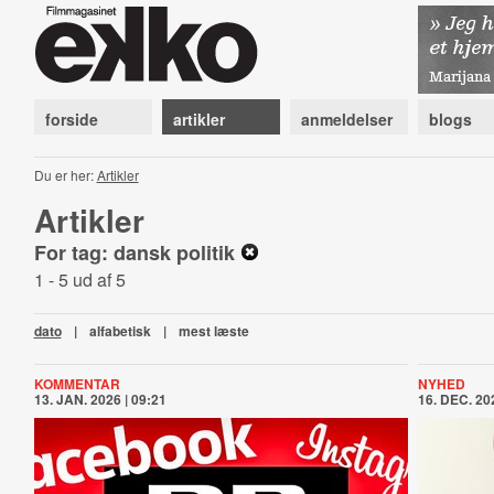
forside
artikler
anmeldelser
blogs
Du er her:
Artikler
Artikler
For tag: dansk politik
1 - 5 ud af 5
dato
|
alfabetisk
|
mest læste
KOMMENTAR
NYHED
13. JAN. 2026 | 09:21
16. DEC. 202