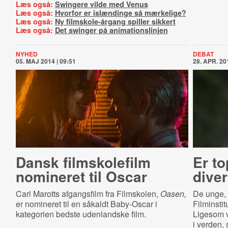
Læs også:
Swingere vilde med Venus
Læs også:
Hvorfor er islændinge så mærkelige?
Læs også:
Ny filmskole-årgang spiller sikkert
Læs også:
Det swinger på animationslinjen
NYHED
DEBAT
05. MAJ 2014 | 09:51
28. APR. 201
Dansk filmskolefilm
Er to
nomineret til Oscar
diver
Carl Marotts afgangsfilm fra Filmskolen,
Oasen,
De unge, 
er nomineret til en såkaldt Baby-Oscar i
Filminstit
kategorien bedste udenlandske film.
Ligesom v
i verden, 