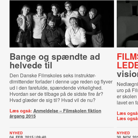
Bange og spændte ad
FIL
helvede til
LED
visio
Den Danske Filmskoles seks instruktør-
dimittender forlader i denne uge reden og flyver
Nedlægnin
ud i den farefulde, spændende virkelighed.
uro på Fi
Hvordan ser de tilbage på de sidste fire år?
er skolen
Hvad glæder de sig til? Hvad vil de nu?
lavet en f
Læs også:
Anmeldelse – Filmskolen fiktion
Læs også
årgang 2015
Læs også
NYHED
NYHED
04. FEB. 2015 | 09:40
30. NOV. 201