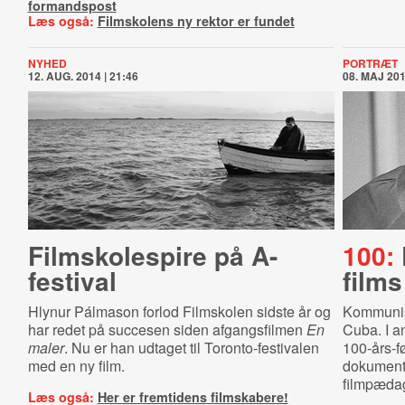
formandspost
Læs også:
Filmskolens ny rektor er fundet
NYHED
PORTRÆT
12. AUG. 2014 | 21:46
08. MAJ 201
Filmskolespire på A-
100:
festival
films
Hlynur Pálmason forlod Filmskolen sidste år og
Kommunist
har redet på succesen siden afgangsfilmen
En
Cuba. I a
maler
. Nu er han udtaget til Toronto-festivalen
100-års-fø
med en ny film.
dokument
filmpæda
Læs også:
Her er fremtidens filmskabere!