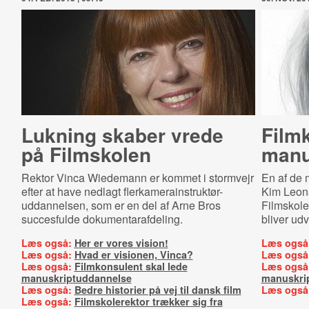
Lukning skaber vrede
Filmk
på Filmskolen
ma­nu
Rektor Vinca Wiedemann er kommet i stormvejr
En af de 
efter at have nedlagt flerkamerainstruktør-
Kim Leona
uddannelsen, som er en del af Arne Bros
Filmskole
succesfulde dokumentarafdeling.
bliver udvi
Læs også:
Her er vores vision!
Læs også
Læs også:
Hvad er visionen, Vinca?
Læs også
Læs også:
Filmkonsulent skal lede
Læs også
manuskriptuddannelse
manuskrip
Læs også:
Bedre historier på vej til dansk film
Læs også
Læs også:
Filmskolerektor trækker sig fra