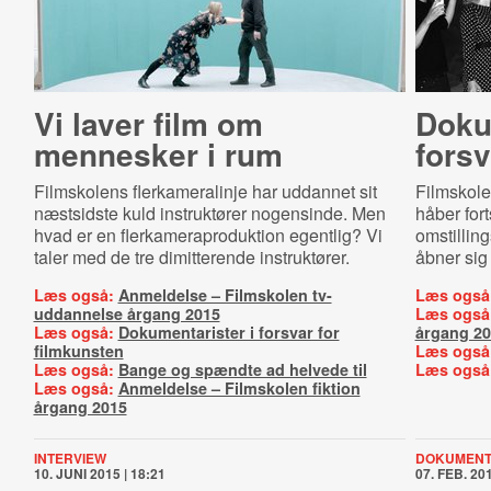
Vi laver film om
Do­ku­
mennesker i rum
forsv
Filmskolens flerkameralinje har uddannet sit
Filmskole
næstsidste kuld instruktører nogensinde. Men
håber fort
hvad er en flerkameraproduktion egentlig? Vi
omstilling
taler med de tre dimitterende instruktører.
åbner sig
Læs også:
Anmeldelse – Filmskolen tv-
Læs også
uddannelse årgang 2015
Læs også
Læs også:
Dokumentarister i forsvar for
årgang 2
filmkunsten
Læs også
Læs også:
Bange og spændte ad helvede til
Læs også
Læs også:
Anmeldelse – Filmskolen fiktion
årgang 2015
INTERVIEW
DOKUMEN
10. JUNI 2015 | 18:21
07. FEB. 201