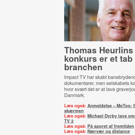
Thomas Heurlins
konkurs er et tab 
branchen
Impact TV har skabt banebryde
dokumentarer, men selskabets ko
hvor svært det er at lave graverjou
Danmark.
Læs også:
Anmeldelse – MeToo: 
skærmen
Læs også:
Michael Dyrby tavs om 
TV 2
Læs også:
På sporet af fremtiden
Læs også:
Nærvær og distance