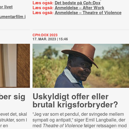
Læs også:
Det bedste på Cph:Dox
r livet
Læs også:
Anmeldelse – After Work
Læs også:
Anmeldelse – Theatre of Violence
umentarfilm i
CPH:DOX 2023
17. MAR. 2023 | 15:46
ber sig
Uskyldigt offer eller
brutal krigsforbryder?
evet det, skal
”Jeg var som et pendul, der svingede mellem
struktør, som i
sympati og antipati,” siger Emil Langballe, der
r en
med
Theatre of Violence
følger retssagen mod