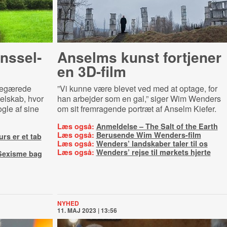
ns­sel­
Anselms kunst fortjener
en 3D-film
begærede
”Vi kunne være blevet ved med at optage, for
selskab, hvor
han arbejder som en gal,” siger Wim Wenders
ogle af sine
om sit fremragende portræt af Anselm Kiefer.
Læs også:
Anmeldelse – The Salt of the Earth
Læs også:
Berusende Wim Wenders-film
rs er et tab
Læs også:
Wenders’ landskaber taler til os
Læs også:
Wenders’ rejse til mørkets hjerte
Sexisme bag
NYHED
11. MAJ 2023 | 13:56