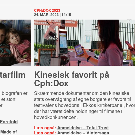
CPH:DOX 2023
24. MAR. 2023 | 14:15
arfilm
Kinesisk favorit på
Cph:Dox
 biografen er
Skræmmende dokumentar om den kinesiske
et stort
stats overvågning af egne borgere er favorit til
er
festivalens hovedpris i Ekkos kritikerpanel, hvo
der har været delte holdninger til filmene i
hovedkonkurrencen.
Foretold
Læs også:
Anmeldelse – Total Trust
 Made of
Læs også:
Anmeldelse – Vintersaga