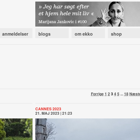
anmeldelser
blogs
om ekko
shop
Forrige
1
2
3
4
5
...
18
Næst
CANNES 2023
21. MAJ 2023 | 21:23