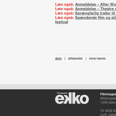
Læs også:
Anmeldelse – After Wo
Læs også:
Anmeldelse – Theatre 
Læs også:
Sprængfarlig trailer ti
Læs også:
Spændende film og stj
festival
dato
|
alfabetisk
|
mest læste
Filmmagas
Wildersgade
1408 Købe
Tlf. 8838 9
CVR. 3468