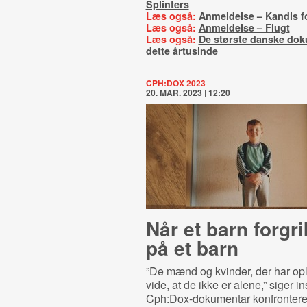
Splinters
Læs også:
Anmeldelse – Kandis fo
Læs også:
Anmeldelse – Flugt
Læs også:
De største danske dok
dette årtusinde
CPH:DOX 2023
20. MAR. 2023 | 12:20
Når et barn forgri
på et barn
”De mænd og kvinder, der har opl
vide, at de ikke er alene,” siger in
Cph:Dox-dokumentar konfrontere