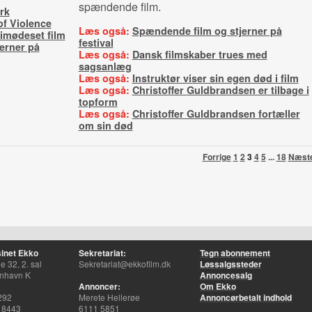
spændende film.
rk
of Violence
Læs også:
Spændende film og stjerner på
l imødeset film
festival
erner på
Læs også:
Dansk filmskaber trues med
sagsanlæg
Læs også:
Instruktør viser sin egen død i film
Læs også:
Christoffer Guldbrandsen er tilbage i
topform
Læs også:
Christoffer Guldbrandsen fortæller
om sin død
Forrige
1
2
3
4
5
...
18
Næst
inet Ekko
Sekretariat:
Tegn abonnement
 32, 2. sal
Sekretariat@ekkofilm.dk
Løssalgssteder
nhavn K
Annoncesalg
Annoncer:
Om Ekko
292
Merete Hellerøe
Annoncørbetalt indhold
 8443
6111 5851