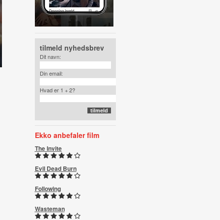
tilmeld nyhedsbrev
Dit navn:
Din email:
Hvad er 1 + 2?
Ekko anbefaler film
The Invite
Evil Dead Burn
Following
Wasteman