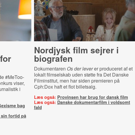
Nordjysk film sejrer i
for
biografen
Dokumentaren
Os der lever
er produceret af et
lokalt filmselskab uden støtte fra Det Danske
nde #MeToo-
Filminstitut, men har siden premieren på
nkurs viser,
Cph:Dox haft et flot billetsalg.
rnalistik i
Læs også:
Provinsen har brug for dansk film
Læs også:
Danske dokumentarfilm i voldsomt
Sexisme bag
fald
sin fortid på