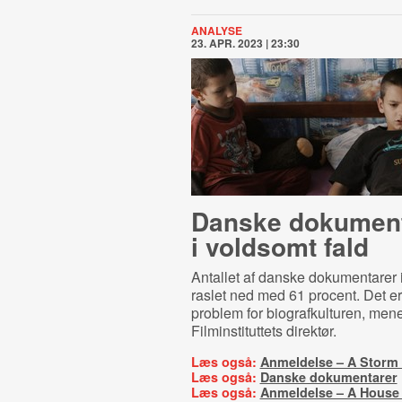
ANALYSE
23. APR. 2023 | 23:30
Danske dokument
i voldsomt fald
Antallet af danske dokumentarer i
raslet ned med 61 procent. Det er 
problem for biografkulturen, men
Filminstituttets direktør.
Læs også:
Anmeldelse – A Storm 
Læs også:
Danske dokumentarer
Læs også:
Anmeldelse – A House