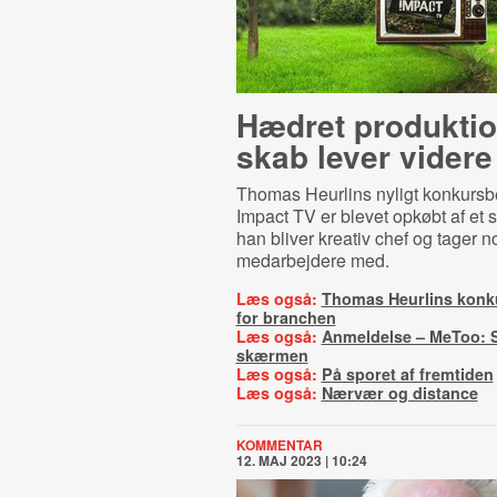
Hædret pro­duk­tio
skab lever videre
Thomas Heurlins nyligt konkurs
Impact TV er blevet opkøbt af et 
han bliver kreativ chef og tager n
medarbejdere med.
Læs også:
Thomas Heurlins konku
for branchen
Læs også:
Anmeldelse – MeToo: 
skærmen
Læs også:
På sporet af fremtiden
Læs også:
Nærvær og distance
KOMMENTAR
12. MAJ 2023 | 10:24