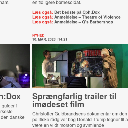
 ham.
en tidligere børnesoldat.
Læs også:
Det bedste på Cph:Dox
Læs også:
Anmeldelse – Theatre of Violence
Læs også:
Anmeldelse – Q’s Barbershop
NYHED
10. MAR. 2023 | 14:21
h:Dox
Sprængfarlig trailer til
imødeset film
 guider i
ærkeste
Christoffer Guldbrandsens dokumentar om den
f den danske
politiske rådgiver bag Donald Trump tegner til a
være en vildt morsom og svimlende