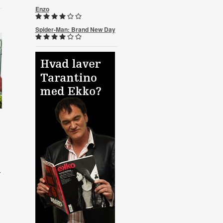
Enzo
Spider-Man: Brand New Day
r