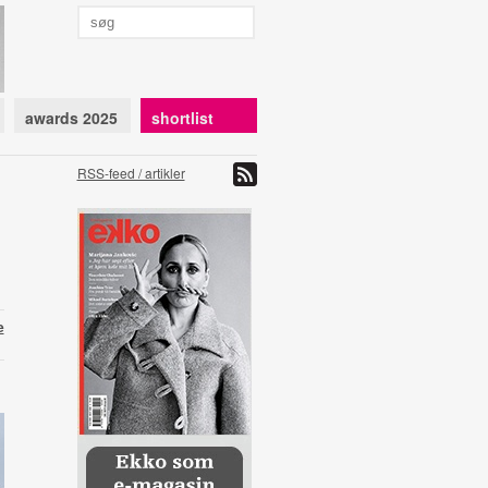
awards 2025
shortlist
RSS-feed / artikler
e