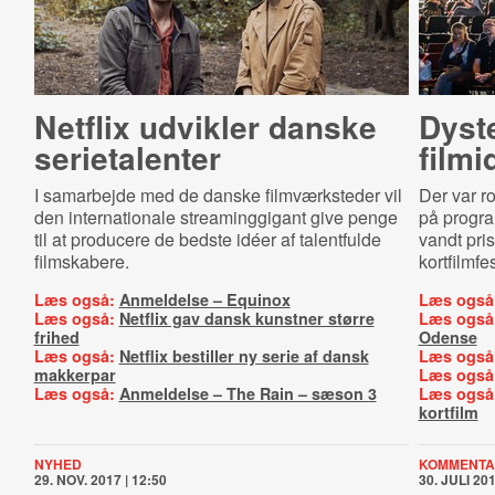
Netflix udvikler danske
Dyst
serietalenter
filmi
I samarbejde med de danske filmværksteder vil
Der var ro
den internationale streaminggigant give penge
på progra
til at producere de bedste idéer af talentfulde
vandt pri
filmskabere.
kortfilmfe
Læs også:
Anmeldelse – Equinox
Læs også
Læs også:
Netflix gav dansk kunstner større
Læs også
frihed
Odense
Læs også:
Netflix bestiller ny serie af dansk
Læs også
makkerpar
Læs også
Læs også:
Anmeldelse – The Rain – sæson 3
Læs også
kortfilm
NYHED
KOMMENTA
29. NOV. 2017 | 12:50
30. JULI 201