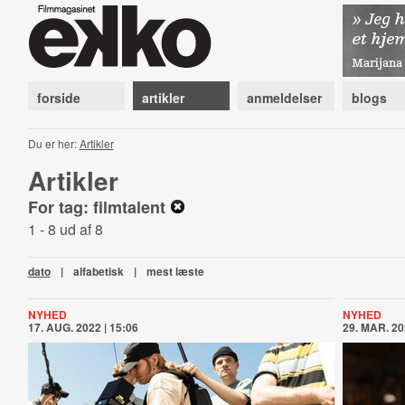
forside
artikler
anmeldelser
blogs
Du er her:
Artikler
Artikler
For tag: filmtalent
1 - 8 ud af 8
dato
|
alfabetisk
|
mest læste
NYHED
NYHED
17. AUG. 2022 | 15:06
29. MAR. 20