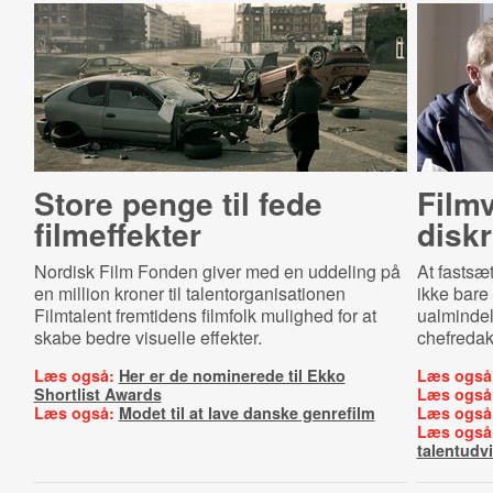
Store penge til fede
Filmv
filmeffekter
diskri
Nordisk Film Fonden giver med en uddeling på
At fastsæ
en million kroner til talentorganisationen
ikke bare
Filmtalent fremtidens filmfolk mulighed for at
ualmindeli
skabe bedre visuelle effekter.
chefredak
Læs også:
Her er de nominerede til Ekko
Læs også
Shortlist Awards
Læs også
Læs også:
Modet til at lave danske genrefilm
Læs også
Læs også
talentudvi