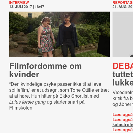
INTERVIEW
REPORTAG
13. JULI 2017 | 18:47
21. AUG. 20
Filmfordomme om
DEB
kvinder
tut­t
lukk
”Den kvindelige psyke passer ikke til at lave
spillefilm,” er et udsagn, som Tone Ottilie er træt
Vicedire
af at høre. Hun hitter på Ekko Shortlist med
kritik fr
Lulus første gang og
starter snart på
og åbner 
Filmskolen.
Læs også
Læs også
katastrof
Læs også