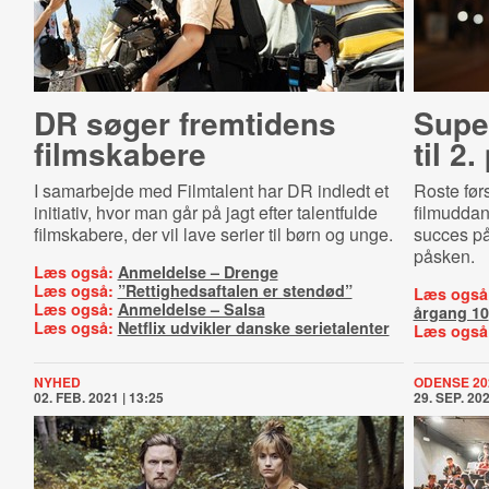
DR søger fremtidens
Supe
filmskabere
til 2
I samarbejde med Filmtalent har DR indledt et
Roste før
initiativ, hvor man går på jagt efter talentfulde
filmuddan
filmskabere, der vil lave serier til børn og unge.
succes på
påsken.
Læs også:
Anmeldelse – Drenge
Læs også:
”Rettighedsaftalen er stendød”
Læs også
Læs også:
Anmeldelse – Salsa
årgang 10
Læs også:
Netflix udvikler danske serietalenter
Læs også
NYHED
ODENSE 20
02. FEB. 2021 | 13:25
29. SEP. 202