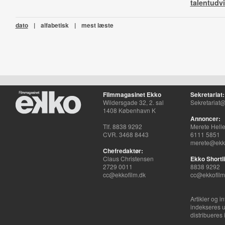
talentudv
dato
|
alfabetisk
|
mest læste
Filmmagasinet Ekko
Sekretariat:
Wildersgade 32, 2. sal
Sekretariat@
1408 København K
Annoncer:
Tlf. 8838 9292
Merete Hell
CVR. 3468 8443
6111 5851
merete@ekko
Chefredaktør:
Claus Christensen
Ekko Shortli
2729 0011
8838 9292
cc@ekkofilm.dk
cc@ekkofilm
Artikler og i
indekseres u
distribueres