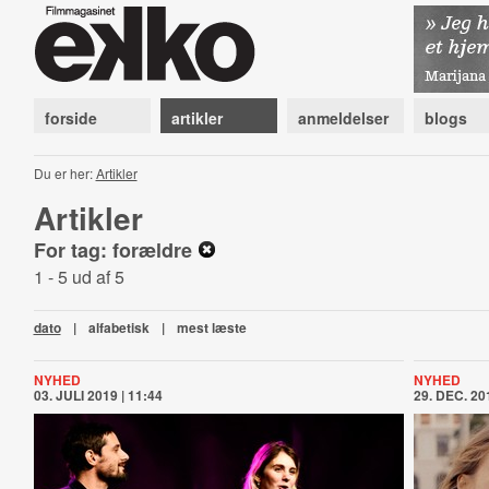
forside
artikler
anmeldelser
blogs
Du er her:
Artikler
Artikler
For tag: forældre
1 - 5 ud af 5
dato
|
alfabetisk
|
mest læste
NYHED
NYHED
03. JULI 2019 | 11:44
29. DEC. 201