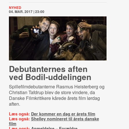
NYHED
04. MAR. 2017 | 23:00
Debutanternes aften
ved Bo­dil-​ud­de­lin­gen
Spillefilmdebutanterne Rasmus Heisterberg og
Christian Tafdrup blev de store vindere, da
Danske Filmkritikere kårede årets film lørdag
aften.
Læs også:
Der kommer en dag er årets film
Læs også:
Shelley nomineret til årets danske
film
Læs også:
Anmeldelse – Forældre