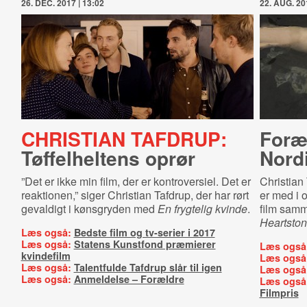
26. DEC. 2017 | 13:02
22. AUG. 20
CHRISTIAN TAFDRUP:
Foræl
Tøffelheltens oprør
Nord
”Det er ikke min film, der er kontroversiel. Det er
Christian 
reaktionen,” siger Christian Tafdrup, der har rørt
er med i 
gevaldigt i kønsgryden med
En frygtelig kvinde
.
film sam
Heartston
Læs også:
Bedste film og tv-serier i 2017
Læs også:
Statens Kunstfond præmierer
Læs også
kvindefilm
Læs også
Læs også:
Talentfulde Tafdrup slår til igen
Læs også
Læs også:
Anmeldelse – Forældre
Læs også
Filmpris