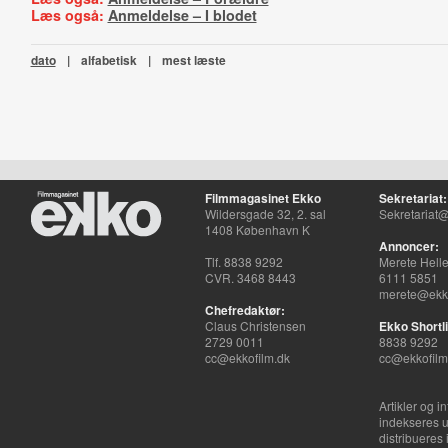
Læs også:
Anmeldelse – I blodet
dato
|
alfabetisk
|
mest læste
Filmmagasinet Ekko
Sekretariat:
Wildersgade 32, 2. sal
Sekretariat@
1408 København K
Annoncer:
Tlf. 8838 9292
Merete Hell
CVR. 3468 8443
6111 5851
merete@ekko
Chefredaktør:
Claus Christensen
Ekko Shortli
2729 0011
8838 9292
cc@ekkofilm.dk
cc@ekkofilm
Artikler og i
indekseres u
distribueres