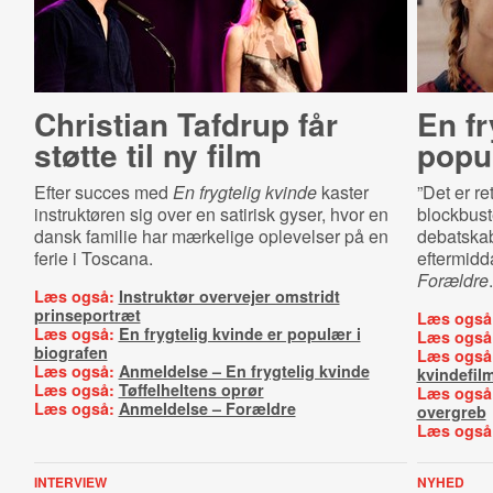
Christian Tafdrup får
En fr
støtte til ny film
popul
Efter succes med
En frygtelig kvinde
kaster
”Det er re
instruktøren sig over en satirisk gyser, hvor en
blockbuste
dansk familie har mærkelige oplevelser på en
debatska
ferie i Toscana.
eftermidda
Forældre
.
Læs også:
Instruktør overvejer omstridt
prinseportræt
Læs også
Læs også:
En frygtelig kvinde er populær i
Læs også
biografen
Læs også
Læs også:
Anmeldelse – En frygtelig kvinde
kvindefil
Læs også:
Tøffelheltens oprør
Læs også
Læs også:
Anmeldelse – Forældre
overgreb
Læs også
INTERVIEW
NYHED