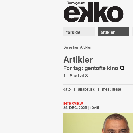
forside
artikler
Du er her:
Artikler
Artikler
For tag: gentofte kino
1 - 8 ud af 8
dato
|
alfabetisk
|
mest læste
INTERVIEW
29. DEC. 2025 | 10:45