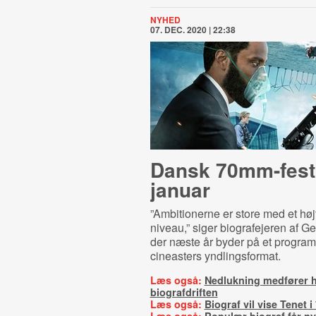
NYHED
07. DEC. 2020 | 22:38
Dansk 70mm-festi
januar
”Ambitionerne er store med et høj
niveau,” siger biografejeren af Ge
der næste år byder på et program
cineasters yndlingsformat.
Læs også:
Nedlukning medfører h
biografdriften
Læs også:
Biograf vil vise Tenet 