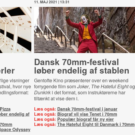
11. MAJ 2021 | 13:31
Dansk 70mm-festival
rler
løber endelig af stablen
lige visninger
Gentofte Kino præsenterer over en weekend
tival, hvor nye
forrygende film som
Joker
,
The Hateful Eight
og
ndlingsformat:
Dunkirk
i det format, som instruktørerne har
tiltænkt at vise dem i.
Pizza
Læs også:
Dansk 70mm-festival i januar
ber endelig af
Læs også:
Biograf vil vise Tenet i 70mm
Læs også:
Populær biograf får ny ejer
i 70mm
Læs også:
The Hateful Eight til Danmark i 70mm
 Space Odyssey