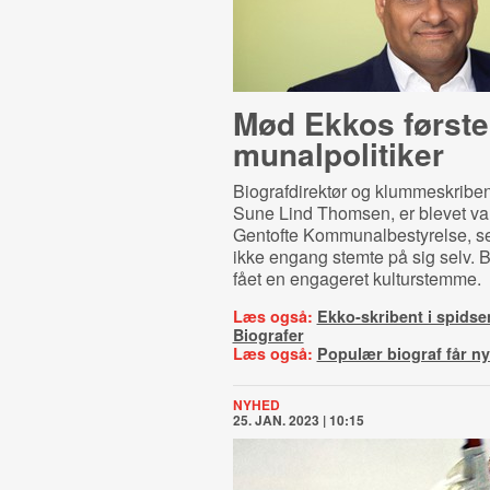
Mød Ekkos første
mu­nal­po­li­ti­ker
Biografdirektør og klummeskriben
Sune Lind Thomsen, er blevet valg
Gentofte Kommunalbestyrelse, s
ikke engang stemte på sig selv. 
fået en engageret kulturstemme.
Læs også:
Ekko-skribent i spidse
Biografer
Læs også:
Populær biograf får ny
NYHED
25. JAN. 2023 | 10:15