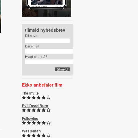
tilmeld nyhedsbrev
Dit navn:
Din email:
Hvad er 1 + 2?
Ekko anbefaler film
The Invite
Evil Dead Burn
Following
Wasteman