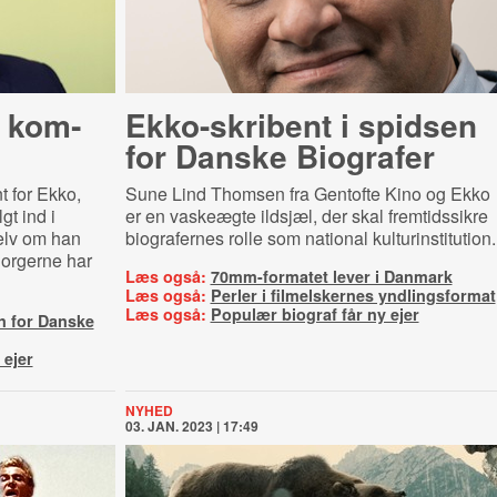
 kom­
Ekko-skribent i spidsen
for Danske Biografer
t for Ekko,
Sune Lind Thomsen fra Gentofte Kino og Ekko
t ind i
er en vaskeægte ildsjæl, der skal fremtidssikre
elv om han
biografernes rolle som national kulturinstitution.
Borgerne har
Læs også:
70mm-formatet lever i Danmark
Læs også:
Perler i filmelskernes yndlingsformat
Læs også:
Populær biograf får ny ejer
n for Danske
 ejer
NYHED
03. JAN. 2023 | 17:49