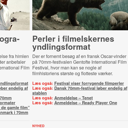
o­gra­
Perler i filmelskernes
yndlingsformat
else fra himlen
Der er fornemt besøg af en fransk Oscar-vinder
 der anbefaler
på 70mm-festivalen Gentofte International Film
ernational Film
Festival, hvor man kan se nogle af
filmhistoriens største og flotteste værker.
 yndlingsformat
Læs også:
Festival viser forrygende filmperler
ber endelig af
Læs også:
Dansk 70mm-festival løber endelig af
stablen
i 70mm
Læs også:
Anmeldelse – Tenet
 formater
Læs også:
Anmeldelse – Ready Player One
de gamle film”
Danmark i 70mm
NYHED