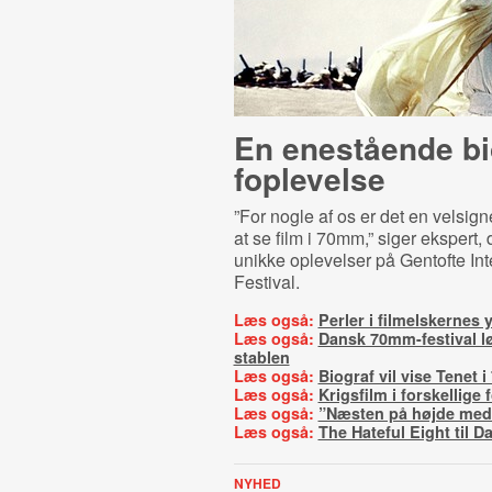
En enestående bi­
fop­le­vel­se
”For nogle af os er det en velsign
at se film i 70mm,” siger ekspert,
unikke oplevelser på Gentofte Int
Festival.
Læs også:
Perler i filmelskernes
Læs også:
Dansk 70mm-festival lø
stablen
Læs også:
Biograf vil vise Tenet 
Læs også:
Krigsfilm i forskellige
Læs også:
”Næsten på højde med 
Læs også:
The Hateful Eight til 
NYHED