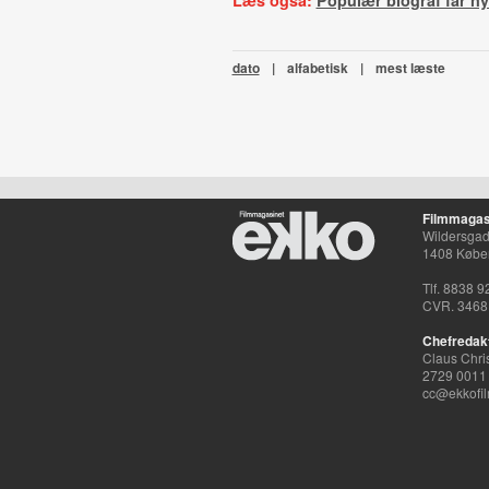
Læs også:
Populær biograf får ny
dato
|
alfabetisk
|
mest læste
Filmmagas
Wildersgade
1408 Købe
Tlf. 8838 9
CVR. 3468
Chefredak
Claus Chri
2729 0011
cc@ekkofil