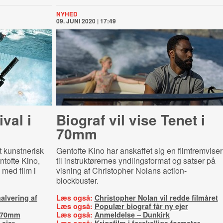
NYHED
09. JUNI 2020 | 17:49
val i
Biograf vil vise Tenet i
70mm
t kunstnerisk
Gentofte Kino har anskaffet sig en filmfremviser
ntofte Kino,
til instruktørernes yndlingsformat og satser på
 med film i
visning af Christopher Nolans action-
blockbuster.
alvering af
Læs også:
Christopher Nolan vil redde filmåret
Læs også:
Populær biograf får ny ejer
i 70mm
Læs også:
Anmeldelse – Dunkirk