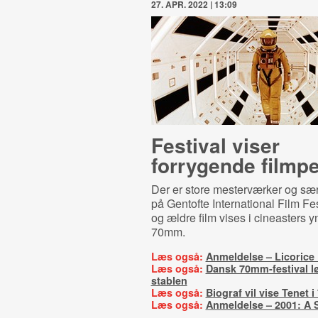
27. APR. 2022 | 13:09
Festival viser
forrygende filmpe
Der er store mesterværker og sær
på Gentofte International Film Fes
og ældre film vises i cineasters y
70mm.
Læs også:
Anmeldelse – Licorice 
Læs også:
Dansk 70mm-festival lø
stablen
Læs også:
Biograf vil vise Tenet 
Læs også:
Anmeldelse – 2001: A