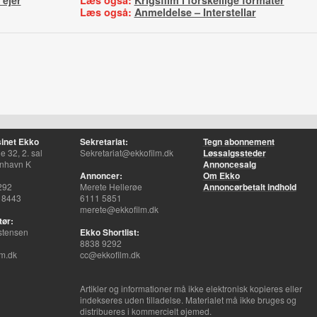
 ejer
Læs også:
Krigsfilm i forskellige formater
Læs også:
Anmeldelse – Interstellar
inet Ekko
Sekretariat:
Tegn abonnement
 32, 2. sal
Sekretariat@ekkofilm.dk
Løssalgssteder
nhavn K
Annoncesalg
Annoncer:
Om Ekko
292
Merete Hellerøe
Annoncørbetalt indhold
 8443
6111 5851
merete@ekkofilm.dk
tør:
stensen
Ekko Shortlist:
8838 9292
m.dk
cc@ekkofilm.dk
Artikler og informationer må ikke elektronisk kopieres eller
indekseres uden tilladelse. Materialet må ikke bruges og
distribueres i kommercielt øjemed.