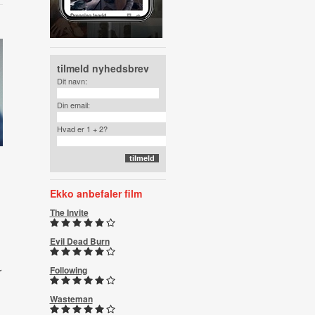
tilmeld nyhedsbrev
Dit navn:
Din email:
Hvad er 1 + 2?
Ekko anbefaler film
The Invite
Evil Dead Burn
r
Following
Wasteman