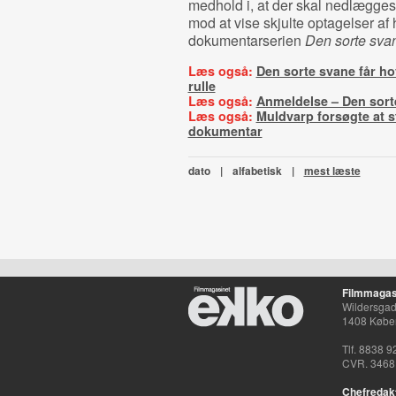
medhold i, at der skal nedlægge
mod at vise skjulte optagelser af 
dokumentarserien
Den sorte sva
Læs også:
Den sorte svane får hov
rulle
Læs også:
Anmeldelse – Den sort
Læs også:
Muldvarp forsøgte at s
dokumentar
dato
|
alfabetisk
|
mest læste
Filmmagas
Wildersgade
1408 Købe
Tlf. 8838 9
CVR. 3468
Chefredak