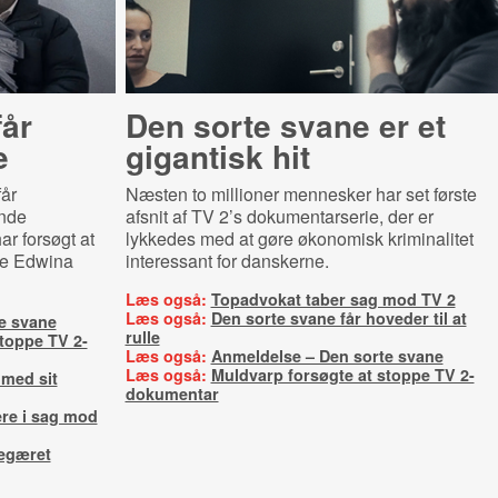
får
Den sorte svane er et
e
gigantisk hit
år
Næsten to millioner mennesker har set første
ende
afsnit af TV 2’s dokumentarserie, der er
r forsøgt at
lykkedes med at gøre økonomisk kriminalitet
ie Edwina
interessant for danskerne.
Læs også:
Topadvokat taber sag mod TV 2
Læs også:
Den sorte svane får hoveder til at
e svane
rulle
toppe TV 2-
Læs også:
Anmeldelse – Den sorte svane
Læs også:
Muldvarp forsøgte at stoppe TV 2-
med sit
dokumentar
ere i sag mod
begæret