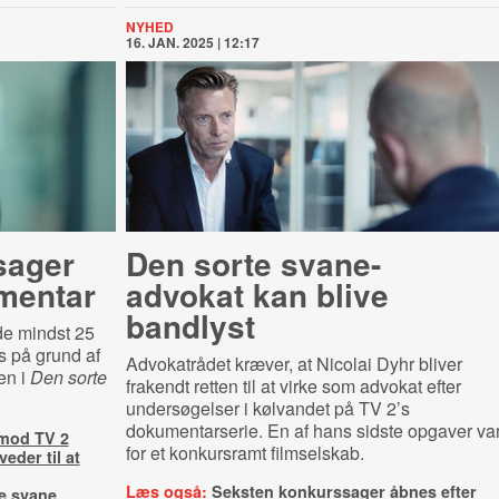
NYHED
16. JAN. 2025 | 12:17
sager
Den sorte svane-
mentar
advokat kan blive
bandlyst
de mindst 25
 på grund af
Advokatrådet kræver, at Nicolai Dyhr bliver
en i
Den sorte
frakendt retten til at virke som advokat efter
undersøgelser i kølvandet på TV 2’s
dokumentarserie. En af hans sidste opgaver va
 mod TV 2
for et konkursramt filmselskab.
eder til at
Læs også:
Seksten konkurssager åbnes efter
e svane