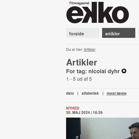
forside
artikler
Du er her:
Artikler
Artikler
For tag: nicolai dyhr
1 - 5 ud af 5
dato
|
alfabetisk
|
mest læste
NYHED
30. MAJ 2024 | 18:26