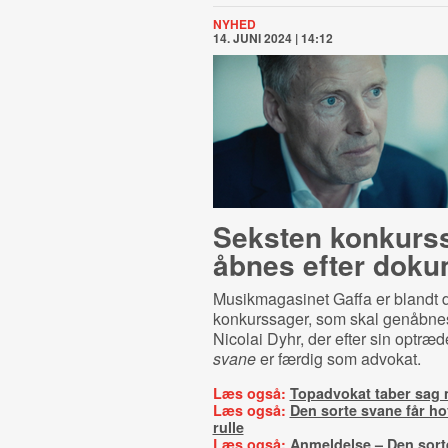
NYHED
14. JUNI 2024 | 14:12
Seksten konkurs
åbnes efter doku
Musikmagasinet Gaffa er blandt 
konkurssager, som skal genåbnes
Nicolai Dyhr, der efter sin optræd
svane
er færdig som advokat.
Læs også:
Topadvokat taber sag
Læs også:
Den sorte svane får hov
rulle
Læs også:
Anmeldelse – Den sort