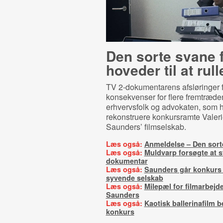
Den sorte svane 
hoveder til at rull
TV 2-dokumentarens afsløringer f
konsekvenser for flere fremtræd
erhvervsfolk og advokaten, som ha
rekonstruere konkursramte Valer
Saunders’ filmselskab.
Læs også:
Anmeldelse – Den sort
Læs også:
Muldvarp forsøgte at s
dokumentar
Læs også:
Saunders går konkurs 
syvende selskab
Læs også:
Milepæl for filmarbejd
Saunders
Læs også:
Kaotisk ballerinafilm 
konkurs