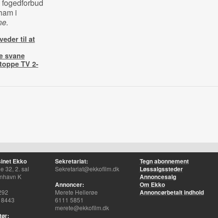
s fogedforbud
ham i
ne.
eder til at
e svane
toppe TV 2-
inet Ekko
Sekretariat:
Tegn abonnement
 32, 2. sal
Sekretariat@ekkofilm.dk
Løssalgssteder
nhavn K
Annoncesalg
Annoncer:
Om Ekko
292
Merete Hellerøe
Annoncørbetalt indhold
 8443
6111 5851
merete@ekkofilm.dk
tør: