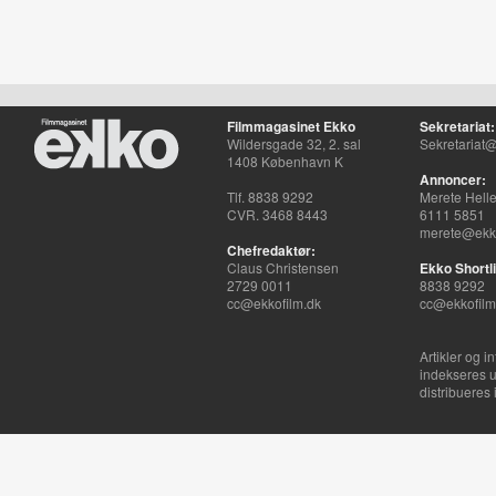
Filmmagasinet Ekko
Sekretariat:
Wildersgade 32, 2. sal
Sekretariat@
1408 København K
Annoncer:
Tlf. 8838 9292
Merete Hell
CVR. 3468 8443
6111 5851
merete@ekko
Chefredaktør:
Claus Christensen
Ekko Shortli
2729 0011
8838 9292
cc@ekkofilm.dk
cc@ekkofilm
Artikler og i
indekseres u
distribueres