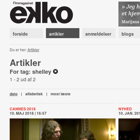
forside
artikler
anmeldelser
blogs
Du er her:
Artikler
Artikler
For tag: shelley
1 - 2 ud af 2
dato
|
alfabetisk
|
mest læste
CANNES 2018
NYHED
10. MAJ 2018 | 16:57
10. JAN. 201