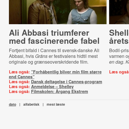
Ali Abbasi triumferer
Shell
med fascinerende fabel
årets
Fortjent bifald i Cannes til svensk-danske Ali
Bodil-pri
Abbasi, hvis
Gräns
er festivalens hidtil mest
varmen og
originale og grænseoverskridende film.
en dag
.
K
Læs også:
”Forhåbentlig bliver min film større
Læs også
end Cannes”
Læs også:
Dansk deltagelse i Cannes-program
Læs også:
Anmeldelse – Shelley
Læs også:
Filmskolen: Årgang Ekstrem
dato
|
alfabetisk
|
mest læste