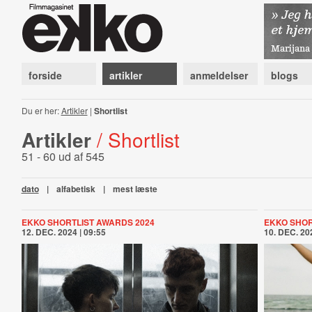
forside
artikler
anmeldelser
blogs
Du er her:
Artikler
|
Shortlist
Artikler
/ Shortlist
51 - 60 ud af 545
dato
|
alfabetisk
|
mest læste
EKKO SHORTLIST AWARDS 2024
EKKO SHOR
12. DEC. 2024 | 09:55
10. DEC. 202