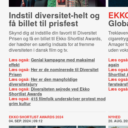
Indstil di­ver­si­tet-​helt og
EKKO
få billet til prisfest
Globa
Skynd dig at indstille din favorit til Diversitet
Trekløver
Prisen og få en billet til Ekko Shortlist Awards,
cigaretry
der hædrer en særlig indsats for at fremme
Amager fo
diversiteten i dansk film og tv.
uden vok
Læs også:
Genial kampagne med maksimal
Læs også
effekt
again
Læs også:
Her er de nominerede til Diversitet
Læs også
Prisen
Shortlist
Læs også:
Her er den mangfoldige
Læs også
diversitetsjury
førsteårsf
Læs også:
Diversiteten sejrede ved Ekko
Læs også
Shortlist Awards
Læs også:
415 filmfolk underskriver protest mod
grim kultur
EKKO SHORTLIST AWARDS 2024
NYHED
04. SEP. 2024 | 09:12
20. AUG. 20