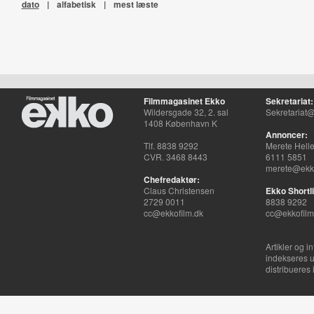
dato
|
alfabetisk
|
mest læste
Filmmagasinet Ekko
Sekretariat:
Wildersgade 32, 2. sal
Sekretariat@
1408 København K
Annoncer:
Tlf. 8838 9292
Merete Hell
CVR. 3468 8443
6111 5851
merete@ekko
Chefredaktør:
Claus Christensen
Ekko Shortli
2729 0011
8838 9292
cc@ekkofilm.dk
cc@ekkofilm
Artikler og i
indekseres u
distribueres