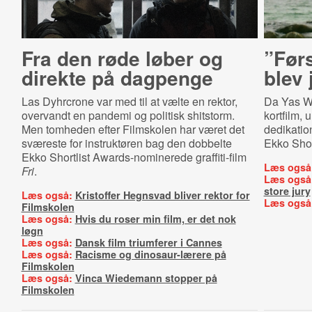
Fra den røde løber og
”Førs
direkte på dagpenge
blev 
Las Dyhrcrone var med til at vælte en rektor,
Da Yas Wa
overvandt en pandemi og politisk shitstorm.
kortfilm,
Men tomheden efter Filmskolen har været det
dedikation
sværeste for instruktøren bag den dobbelte
Ekko Shor
Ekko Shortlist Awards-nominerede graffiti-film
Læs også
Fri
.
Læs også
store jury
Læs også:
Kristoffer Hegnsvad bliver rektor for
Læs også
Filmskolen
Læs også:
Hvis du roser min film, er det nok
løgn
Læs også:
Dansk film triumferer i Cannes
Læs også:
Racisme og dinosaur-lærere på
Filmskolen
Læs også:
Vinca Wiedemann stopper på
Filmskolen