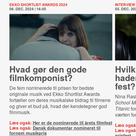
EKKO SHORTLIST AWARDS 2024
INTERVIEW
06. DEC. 2024 | 16:45
05. DEC. 202
Hvad gør den gode
Hvilk
filmkomponist?
hader
fest?
De fem nominerede til prisen for bedste
originale musik ved Ekko Shortlist Awards
Nina Rask
fortæller om deres musikalske bidrag til filmene
School Mu
og giver et bud på, hvad der kendetegner god
Titanic
for
filmmusik.
værten fo
Læs også:
Her er de nominerede til årets filmfest
Læs også
Læs også:
Dansk dokumentar nomineret til
Læs også
fornem musikpris
prisfest