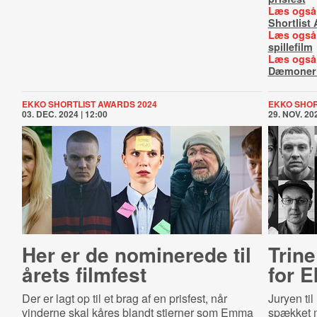
Læs også
Shortlist
Læs også
spillefilm
Læs også
Dæmoner g
EKKO SHORTLIST AWARDS 2024
EKKO SHOR
03. DEC. 2024 | 12:00
29. NOV. 202
Her er de nominerede til
Trin
årets filmfest
for E
Der er lagt op til et brag af en prisfest, når
Juryen ti
vinderne skal kåres blandt stjerner som Emma
spækket 