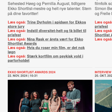
Sehested Høeg og Pernilla August, tidligere
filmfolk 
Ekko Shortlist-mestre og helt nye talenter. Stem
Simon Ben
på dine favoritter!
og Frelle
Læs også:
Trine Dyrholm i spidsen for Ekkos
Læs også
store jury
prisfest
Læs også:
Indstil diversitet-helt og få billet til
Læs også
prisfest
Shortlist
Læs også:
Nina Rask er årets vært for Ekko
Læs også
Shortlist Awards
Læs også:
Hvis du roser min film, er det nok
løgn
Læs også:
Stærk kortfilm om psykisk vold i
parforholdet
EKKO SHORTLIST AWARDS 2024
INTERVIEW
22. NOV. 2024 | 10:31
20. OKT. 202