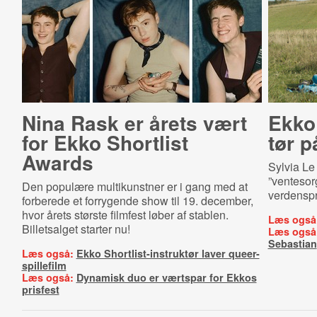
Nina Rask er årets vært
Ekko 
for Ekko Shortlist
tør p
Awards
Sylvia Le
”ventesorg
Den populære multikunstner er i gang med at
verdenspr
forberede et forrygende show til 19. december,
hvor årets største filmfest løber af stablen.
Læs også
Billetsalget starter nu!
Læs også
Sebastian
Læs også:
Ekko Shortlist-instruktør laver queer-
spillefilm
Læs også:
Dynamisk duo er værtspar for Ekkos
prisfest